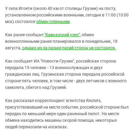
ЗАСТАВЛЯЕТ
Дагестан
У села Игоети (около 40 км от столицы Грузии) на посту,
КАВКАЗ ЗА ПАЛЕСТИНУ
Ингушетия
установленном российскими военными, сегодня в 11:00 (10:00
ИНАКОМЫСЛИЕ В ЧЕЧНЕ
мск) состоялся
обмен пленными
.
Кабардино-Балкария
ПРЕСЛЕДОВАНИЕ АКТИВИСТОВ
МОБИЛИЗАЦИЯ И ПРОТЕСТЫ
Калмыкия
Как ранее сообщал
"Кавказский узел"
, обмен
военнопленными ранее планировался в понедельник, 18
Карачаево-Черкесия
августа,
однако из-за разногласий сторон не состоялся.
Краснодарский край
Нагорный Карабах
Как сообщает ИА "Новости-Грузия", российская сторона
передала 15 человек - 13 военнослужащих и двух
Российская Федерация
гражданских лиц. Грузинская сторона передала российской
Ростовская область
стороне пять человек, в том числе - двух летчиков с военного
самолета, сбитого над Грузией.
Северная Осетия - Алания
СКФО
Как рассказал корреспондент агентства Reuters,
присутствовавший на месте события, российской стороне был
Ставропольский край
передан по меньшей мере один раненный пилот. На месте
Чечня
обмена находились машины скорой помощи, некоторых
Южная Осетия
людей переносили на носилках.