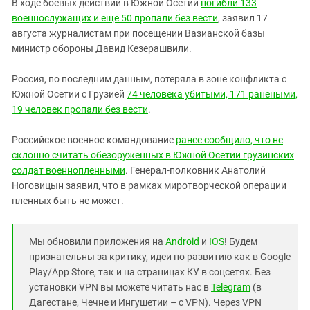
В ходе боевых действий в Южной Осетии
погибли 133
военнослужащих и еще 50 пропали без вести
, заявил 17
августа журналистам при посещении Вазианской базы
министр обороны Давид Кезерашвили.
Россия, по последним данным, потеряла в зоне конфликта с
Южной Осетии с Грузией
74 человека убитыми, 171 ранеными,
19 человек пропали без вести
.
Российское военное командование
ранее сообщило, что не
склонно считать обезоруженных в Южной Осетии грузинских
солдат военнопленными
. Генерал-полковник Анатолий
Ноговицын заявил, что в рамках миротворческой операции
пленных быть не может.
Мы обновили приложения на
Android
и
IOS
! Будем
признательны за критику, идеи по развитию как в Google
Play/App Store, так и на страницах КУ в соцсетях. Без
установки VPN вы можете читать нас в
Telegram
(в
Дагестане, Чечне и Ингушетии – с VPN). Через VPN