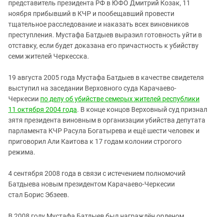
представитель президента РФ в ЮФО Дмитрий Козак, 11
ноября прибывший в КЧР и пообещавший провести
тщательное расследование и наказать всех виновников
преступления. Мустафа Батдыев выразил готовность уйти в
отставку, если будет доказана его причастность к убийству
семи жителей Черкесска.
19 августа 2005 года Мустафа Батдыев в качестве свидетеля
выступил на заседании Верховного суда Карачаево-
Черкесии
по делу об убийстве семерых жителей республики
11 октября 2004 года
. В конце концов Верховный суд признал
зятя президента виновным в организации убийства депутата
парламента КЧР Расула Богатырева и ещё шести человек и
приговорил Али Каитова к 17 годам колонии строгого
режима.
4 сентября 2008 года в связи с истечением полномочий
Батдыева новым президентом Карачаево-Черкесии
стал Борис Эбзеев.
В 2008 году Мустафа Батдыев был награждён орденом