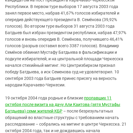
Республики. В первом туре выборов 17 августа 2003 года
занял первое место, набрав 41,67% голосов избирателей и
опередив действующего президента В. Семёнова (39,92%
голосов). Во втором туре выборов 31 августа 2003 года
Батдыев был избран президентом республики, набрав 47,97%
голосов и вновь опередив В. Семёнова, получившего 46,41%
голосов (разрыв составил всего 3387 голосов). Владимир
Семёнов обвинил Мустафу Батдыева в фальсификации и
подкупе избирателей, и на центральной площади Черкесска
начался стихийный митинг. Но Центризбирком признал
победу Батдыева, а иск Семенова суд не удовлетворил. 10
сентября 2003 года Батдыев принес присягу на верность
народам Карачаево-Черкесии.
19 октября 2004 года родные и близкие
пропавших 11
октября после визита на дачу Али Каитова (зятя Мустафы
Батдыева) семи жителей КБР
– после безрезультатных
обращений во властные структуры с требованием начать
расследование – собрались на митинг в центре Черкесска. 21
октября 2004 года, так и не дождавшись начала