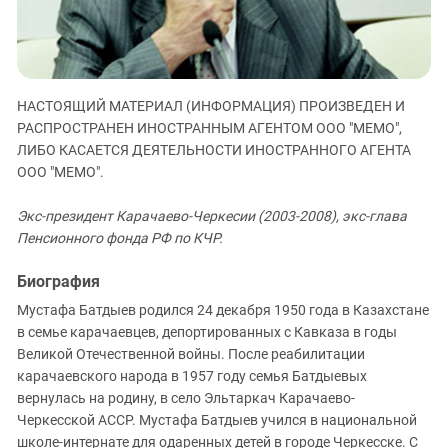
ЗАСТАВЛЯЕТ
Дагестан
КАВКАЗ ЗА ПАЛЕСТИНУ
Ингушетия
ИНАКОМЫСЛИЕ В ЧЕЧНЕ
Кабардино-Балкария
ПРЕСЛЕДОВАНИЕ АКТИВИСТОВ
МОБИЛИЗАЦИЯ И ПРОТЕСТЫ
НАСТОЯЩИЙ МАТЕРИАЛ (ИНФОРМАЦИЯ) ПРОИЗВЕДЕН И
Калмыкия
РАСПРОСТРАНЕН ИНОСТРАННЫМ АГЕНТОМ ООО "МЕМО",
Карачаево-Черкесия
ЛИБО КАСАЕТСЯ ДЕЯТЕЛЬНОСТИ ИНОСТРАННОГО АГЕНТА
ООО "МЕМО".
Краснодарский край
Нагорный Карабах
Экс-президент Карачаево-Черкесии (2003-2008), экс-глава
Российская Федерация
Пенсионного фонда РФ по КЧР.
Ростовская область
Биография
Северная Осетия - Алания
Мустафа Батдыев родился 24 декабря 1950 года в Казахстане
СКФО
в семье карачаевцев, депортированных с Кавказа в годы
Великой Отечественной войны. После реабилитации
Ставропольский край
карачаевского народа в 1957 году семья Батдыевых
Чечня
вернулась на родину, в село Эльтаркач Карачаево-
Черкесской АССР. Мустафа Батдыев учился в национальной
Южная Осетия
школе-интернате для одаренных детей в городе Черкесске. С