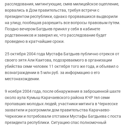
расследования, митингующие, смяв милицейское оцепление,
ворвались в Дом правительства, требуя встречи с
президентом республики, однако прорвавшихся выдворили
на улицу, пообещав разрешить все вопросы правовым путем.
Поздно вечером Батдыев принял у себя в кабинете
родственников и заверил их, что расследование будет
проведено в кратчайшие сроки.
25 октября 2004 года Мустафа Батдыев публично отрекся от
своего зятя Али Каитова, подозреваемого в организации
убийства семи человек 11 октября того же года, и объявил о
вознаграждении в 5 млн руб. за информацию о его
местонахождении.
9 ноября 2004 года, после обнаружения в заброшенной шахте
около аула Кумыш Карачаевского района КЧР тел семи
пропавших молодых людей, участники митинга в Черкесске
захватили и разгромили дом правительства Карачаево-
Черкесии и потребовали отставки Мустафы Батдыева с поста
президента республики. Ситуацию спас полномочный