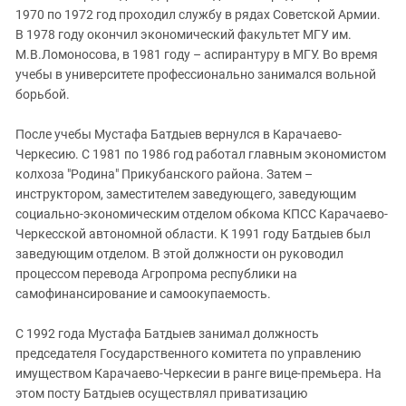
Южный Кавказ
1970 по 1972 год проходил службу в рядах Советской Армии.
ЮФО
В 1978 году окончил экономический факультет МГУ им.
М.В.Ломоносова, в 1981 году – аспирантуру в МГУ. Во время
учебы в университете профессионально занимался вольной
борьбой.
После учебы Мустафа
Батдыев вернулся в Карачаево-
Черкесию. С 1981 по 1986 год работал главным экономистом
колхоза "Родина" Прикубанского района. Затем –
инструктором, заместителем заведующего, заведующим
социально-экономическим отделом обкома КПСС Карачаево-
Черкесской автономной области. К 1991 году Батдыев был
заведующим отделом. В этой должности он руководил
процессом перевода Агропрома республики на
самофинансирование и самоокупаемость.
С 1992 года Мустафа Батдыев занимал должность
председателя Государственного комитета по управлению
имуществом Карачаево-Черкесии в ранге вице-премьера. На
этом посту Батдыев осуществлял приватизацию