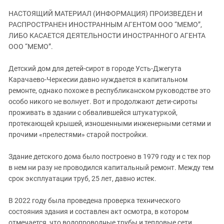
ЗАСТАВЛЯЕТ
Дагестан
НАСТОЯЩИЙ МАТЕРИАЛ (ИНФОРМАЦИЯ) ПРОИЗВЕДЕН И
КАВКАЗ ЗА ПАЛЕСТИНУ
Ингушетия
РАСПРОСТРАНЕН ИНОСТРАННЫМ АГЕНТОМ ООО “МЕМО”,
ИНАКОМЫСЛИЕ В ЧЕЧНЕ
ЛИБО КАСАЕТСЯ ДЕЯТЕЛЬНОСТИ ИНОСТРАННОГО АГЕНТА
Кабардино-Балкария
ПРЕСЛЕДОВАНИЕ АКТИВИСТОВ
ООО “МЕМО”.
МОБИЛИЗАЦИЯ И ПРОТЕСТЫ
Калмыкия
Детский дом для детей-сирот в городе Усть-Джегута
Карачаево-Черкесия
Карачаево-Черкесии давно нуждается в капитальном
Краснодарский край
ремонте, однако похоже в республиканском руководстве это
особо никого не волнует. Вот и продолжают дети-сироты
Нагорный Карабах
проживать в здании с обвалившейся штукатуркой,
Российская Федерация
протекающей крышей, изношенными инженерными сетями и
Ростовская область
прочими «прелестями» старой постройки.
Северная Осетия - Алания
Здание детского дома было построено в 1979 году и с тех пор
СКФО
в нем ни разу не проводился капитальный ремонт. Между тем
срок эксплуатации труб, 25 лет, давно истек.
Ставропольский край
Чечня
В 2022 году была проведена проверка технического
Южная Осетия
состояния здания и составлен акт осмотра, в котором
отмечается, что водопроводные трубы и тепловые сети