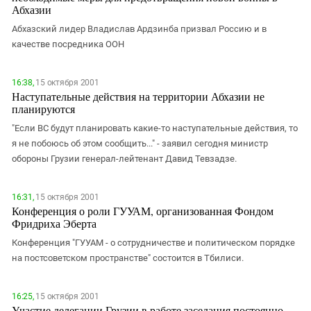
Южный Кавказ
Абхазии
ЮФО
Абхазский лидер Владислав Ардзинба призвал Россию и в
качестве посредника ООН
16:38,
15 октября 2001
Наступательные действия на территории Абхазии не
планируются
"Если ВС будут планировать какие-то наступательные действия, то
я не побоюсь об этом сообщить..." - заявил сегодня министр
обороны Грузии генерал-лейтенант Давид Тевзадзе.
16:31,
15 октября 2001
Конференция о роли ГУУАМ, организованная Фондом
Фридриха Эберта
Конференция "ГУУАМ - о сотрудничестве и политическом порядке
на постсоветском пространстве" состоится в Тбилиси.
16:25,
15 октября 2001
Участие делегации Грузии в работе заседания постоянно