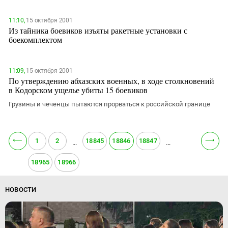
11:10,
15 октября 2001
Из тайника боевиков изъяты ракетные установки с
боекомплектом
11:09,
15 октября 2001
По утверждению абхазских военных, в ходе столкновений
в Кодорском ущелье убиты 15 боевиков
Грузины и чеченцы пытаются прорваться к российской границе
⟵
⟶
1
2
18845
18846
18847
…
…
18965
18966
НОВОСТИ