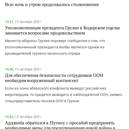
ЗАСТАВЛЯЕТ
Всю ночь и утром продолжались столкновения
Дагестан
КАВКАЗ ЗА ПАЛЕСТИНУ
Ингушетия
ИНАКОМЫСЛИЕ В ЧЕЧНЕ
16:51,
15 октября 2001
Кабардино-Балкария
ПРЕСЛЕДОВАНИЕ АКТИВИСТОВ
Уполномоченным президента Грузии в Кодорском ущелье
МОБИЛИЗАЦИЯ И ПРОТЕСТЫ
Калмыкия
занимается вопросами продовольствием
Карачаево-Черкесия
Министр обороны Грузии опроверг сообщения о том, что
уполномоченный президента якобы является одним из
Краснодарский край
руководителей грузино-чеченского отряда
Нагорный Карабах
Российская Федерация
16:46,
15 октября 2001
Для обеспечения безопасности сотрудников ООН
Ростовская область
необходим вооруженный контингент
Северная Осетия - Алания
Если из зоны абхазского конфликта выведут российских
СКФО
миротворцев, то придется выводить и наблюдателей ООН, заявил
спецпредставитель генсека ООН в Грузии
Ставропольский край
Чечня
16:42,
15 октября 2001
Южная Осетия
Ардзинба обратился к Путину с просьбой предпринять
необходимые меры для предотвращения новой войны в