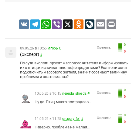
VK
Telegram
WhatsApp
Viber
X
Odnoklassniki
LiveJournal
Email
Print
0
Оценить:
09.05.26 в 10:56
Игорь С
0
(Эксперт)
#
По сути экологи просят массового читателя информировать
их о птицах испачканных нефтепродуктами? Если они хотят
подключить массового жителя, значит осознают величину
проблемы и она не малая?
0
Оценить:
10.05.26 в 10:15
nereida_shields
#
0
Ну да. Птиц много пострадало...
0
Оценить:
11.05.26 в 11:25
gregory_feil
#
0
Наверно, проблема не малая...