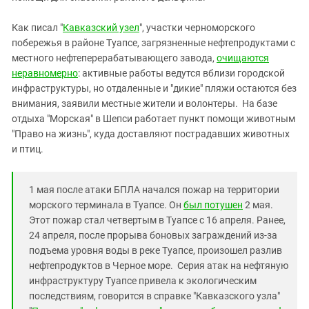
Южный Кавказ
ЮФО
Как писал "
Кавказский узел
", участки черноморского
побережья в районе Туапсе, загрязненные нефтепродуктами с
местного нефтеперерабатывающего завода,
очищаются
неравномерно
: активные работы ведутся вблизи городской
инфраструктуры, но отдаленные и "дикие" пляжи остаются без
внимания, заявили местные жители и волонтеры. На базе
отдыха "Морская" в Шепси работает пункт помощи животным
"Право на жизнь", куда доставляют пострадавших животных
и птиц.
1 мая после атаки БПЛА начался пожар на территории
морского терминала в Туапсе. Он
был потушен
2 мая.
Этот пожар стал четвертым в Туапсе с 16 апреля. Ранее,
24 апреля, после прорыва боновых заграждений из-за
подъема уровня воды в реке Туапсе, произошел разлив
нефтепродуктов в Черное море. Серия атак на нефтяную
инфраструктуру Туапсе привела к экологическим
последствиям, говорится в справке "Кавказского узла"