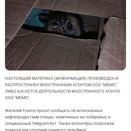
ЗАСТАВЛЯЕТ
Дагестан
КАВКАЗ ЗА ПАЛЕСТИНУ
Ингушетия
ИНАКОМЫСЛИЕ В ЧЕЧНЕ
Кабардино-Балкария
ПРЕСЛЕДОВАНИЕ АКТИВИСТОВ
МОБИЛИЗАЦИЯ И ПРОТЕСТЫ
Калмыкия
Карачаево-Черкесия
Краснодарский край
Нагорный Карабах
Российская Федерация
Ростовская область
НАСТОЯЩИЙ МАТЕРИАЛ (ИНФОРМАЦИЯ) ПРОИЗВЕДЕН И
РАСПРОСТРАНЕН ИНОСТРАННЫМ АГЕНТОМ ООО "МЕМО",
Северная Осетия - Алания
ЛИБО КАСАЕТСЯ ДЕЯТЕЛЬНОСТИ ИНОСТРАННОГО АГЕНТА
СКФО
ООО "МЕМО".
Ставропольский край
Жителей Туапсе просят сообщать об испачканных
Чечня
нефтепродуктами птицах, замеченных на побережье, в
Южная Осетия
специальный Telegram-бот. Также волонтеры попросили
помощи для спасения раненого дельфина.