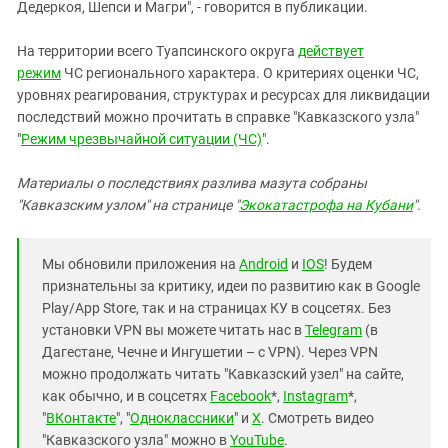
Дедеркоя, Шепси и Магри", - говорится в публикации.
На территории всего Туапсинского округа
действует
режим
ЧС регионального характера. О критериях оценки ЧС,
уровнях реагирования, структурах и ресурсах для ликвидации
последствий можно прочитать в справке "Кавказского узла"
"
Режим чрезвычайной ситуации (ЧС)
".
Материалы о последствиях разлива мазута собраны
"Кавказским узлом" на странице "
Экокатастрофа на Кубани
".
Мы обновили приложения на
Android
и
IOS
! Будем
признательны за критику, идеи по развитию как в Google
Play/App Store, так и на страницах КУ в соцсетях. Без
установки VPN вы можете читать нас в
Telegram
(в
Дагестане, Чечне и Ингушетии – с VPN). Через VPN
можно продолжать читать "Кавказский узел" на сайте,
как обычно, и в соцсетях
Facebook
*,
Instagram
*,
"
ВКонтакте
", "
Одноклассники
" и
X
. Смотреть видео
"Кавказского узла" можно в
YouTube
.