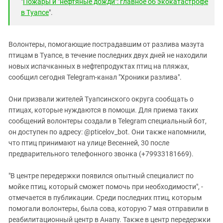
"
Пожары и "нефтяные дожди": главное об экокатастрофе
в Туапсе
".
Волонтеры, помогающие пострадавшим от разлива мазута
птицам в Туапсе, в течение последних двух дней не находили
новых испачканных в нефтепродуктах птиц на пляжах,
сообщил сегодня Telegram-канал "Хроники разлива".
Они призвали жителей Туапсинского округа сообщать о
птицах, которые нуждаются в помощи. Для приема таких
сообщений волонтеры создали в Telegram специальный бот,
он доступен по адресу: @pticelov_bot. Они также напомнили,
что птиц принимают на улице Весенней, 30 после
предварительного телефонного звонка (+79933181669).
"В центре передержки появился опытный специалист по
мойке птиц, который сможет помочь при необходимости", -
отмечается в публикации. Среди последних птиц, которым
помогали волонтеры, была сова, которую 7 мая отправили в
реабилитационный центр в Анапу. Также в центр передержки