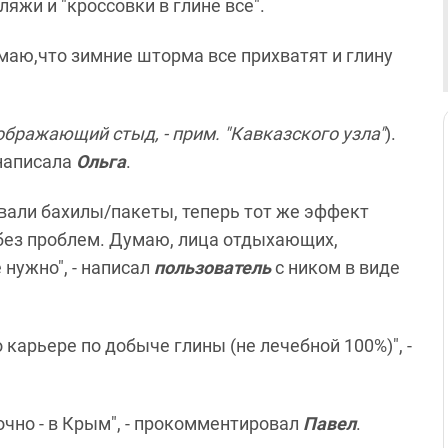
яжи и "кроссовки в глине все".
умаю,что зимние шторма все прихватят и глину
ображающий стыд, - прим. "Кавказского узла"
).
 написала
Ольга
.
евали бахилы/пакеты, теперь тот же эффект
 без проблем. Думаю, лица отдыхающих,
нужно", - написал
пользователь
с ником в виде
карьере по добыче глины (не лечебной 100%)", -
очно - в Крым", - прокомментировал
Павел
.