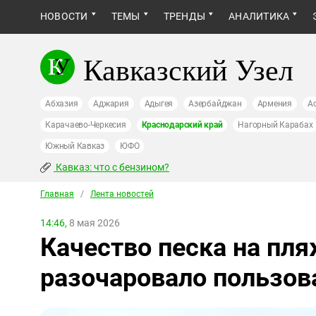
НОВОСТИ
ТЕМЫ
ТРЕНДЫ
АНАЛИТИКА
Кавказский Узел
Абхазия
Аджария
Адыгея
Азербайджан
Армения
А
Карачаево-Черкесия
Краснодарский край
Нагорный Карабах
Южный Кавказ
ЮФО
Кавказ: что с бензином?
Главная
/
Лента новостей
14:46,
8 мая 2026
Качество песка на пл
разочаровало пользов