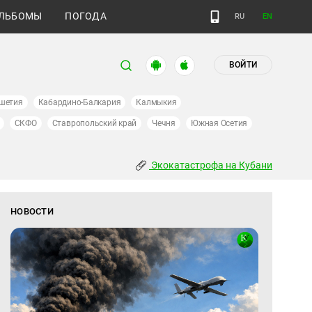
ЛЬБОМЫ
ПОГОДА
RU
EN
ВОЙТИ
шетия
Кабардино-Балкария
Калмыкия
СКФО
Ставропольский край
Чечня
Южная Осетия
Экокатастрофа на Кубани
НОВОСТИ