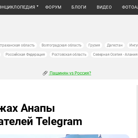
ЭНЦИКЛОПЕДИЯ
ФОРУМ
БЛОГИ
ВИДЕО
ФОТОА
страханская область
Волгоградская область
Грузия
Дагестан
Ингу
Российская Федерация
Ростовская область
Северная Осетия - Алания
Пашинян vs Россия?
яжах Анапы
ателей Telegram