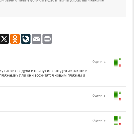
», затем отметьте фото или видео в памяти устройства и нажмите
App
Viber
X
Odnoklassniki
LiveJournal
Email
Print
0
Оценить:
0
ут что их надули и начнут искать другие пляжи и
 пляжами? Или они восхитятся новым пляжам и
0
Оценить:
0
0
Оценить:
0