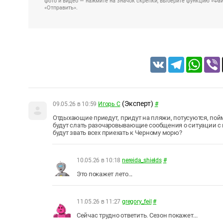
фото и видео — нажмите на значок скрепки, выберите функцию «Файл
«Отправить».
VK
Telegram
Whats
(Эксперт)
09.05.26 в 10:59
Игорь С
#
Отдыхающие приедут, придут на пляжи, потусуются, пойм
будут слать разочаровывающие сообщения о ситуации с
будут звать всех приехать к Черному морю?
10.05.26 в 10:18
nereida_shields
#
Это покажет лето...
11.05.26 в 11:27
gregory_feil
#
Сейчас трудно ответить. Сезон покажет...