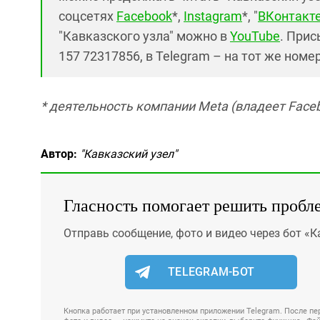
соцсетях
Facebook
*,
Instagram
*, "
ВКонтакт
"Кавказского узла" можно в
YouTube
. Прис
157 72317856, в Telegram – на тот же номе
* деятельность компании Meta (владеет Faceb
Автор:
"Кавказский узел"
Гласность помогает решить пробл
Отправь сообщение, фото и видео через бот «К
TELEGRAM-БОТ
Кнопка работает при установленном приложении Telegram. После пер