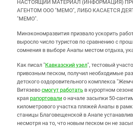
НАСТОЯЩИЙ МАТЕРИАЛ (ИНФОРМАЦИЯ) ПР
АГЕНТОМ ООО "МЕМО", ЛИБО КАСАЕТСЯ ДЕ
"МЕМО".
Минэкономразвития призвало ускорить работ
выросло число туристов по сравнению с про
сомнения в выборе Анапы местом отдыха, ука
Как писал "
Кавказский узел
", тестовый учас
привозным песком, получил необходимые разр
детского оздоровительного комплекса "Жемчу
Витязево
смогут работать
в курортном сезоне
края
рапортовали
о начале засыпки 50-санти
километрового участка пляжей Анапы в рамка
станицы Благовещенской в Анапе устанавлив
несмотря на то, что новым песком он не засы