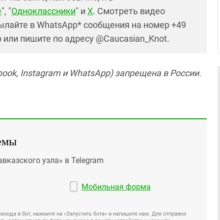
е
", "
Одноклассники
" и
X
. Смотреть видео
ылайте в WhatsApp* сообщения на номер +49
р или пишите по адресу @Caucasian_Knot.
ook, Instagram и WhatsApp) запрещена в России.
емы
авказского узла» в Telegram
Мобильная форма
ехода в бот, нажмите на «Запустить бота» и напишите нам. Для отправки