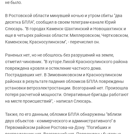
Южный Кавказ
не было.
ЮФО
В Ростовской области минувшей ночью и утром сбиты "два
десятка БПЛА", сообщил в своем телеграм-канале Юрий
Слюсарь. "В городах Каменск-Шахтинский и Новошахтинск и
еще в четырех районах области: Миллеровском, Чертковском,
Каменском, Красносулинском", - перечислил он.
Раненых нет, но не обошлось без разрушений на земле,
отметил чиновник. "В хуторе Лихой Красносулинского района
повреждена кровля и остекление частного дома.
Пострадавших нет. В Зимовниковском и Красносулинском
районах в результате падения обломков БПЛА повреждены
установки ветроэлектростанции. Возгораний нет. Произошла
потеря расчетной мощности. Оперативные бригады работают
на месте происшествий", - написал Слюсарь.
Также, по его данным, обломки БПЛА обнаружены "вблизи
двух объектов - коммерческого и административного" в
Первомайском районе Ростова-на-Дону. "Погибших и
пострадавших нет. Возгораний нет. Повреждены бытовые