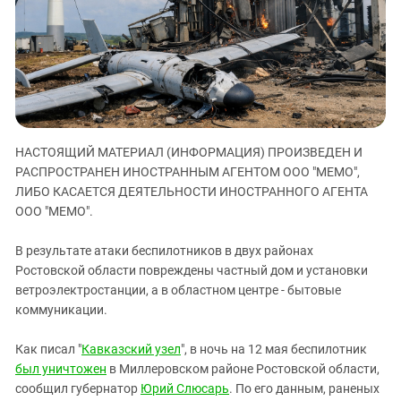
ЗАСТАВЛЯЕТ
Дагестан
КАВКАЗ ЗА ПАЛЕСТИНУ
Ингушетия
ИНАКОМЫСЛИЕ В ЧЕЧНЕ
Кабардино-Балкария
ПРЕСЛЕДОВАНИЕ АКТИВИСТОВ
МОБИЛИЗАЦИЯ И ПРОТЕСТЫ
Калмыкия
Карачаево-Черкесия
НАСТОЯЩИЙ МАТЕРИАЛ (ИНФОРМАЦИЯ) ПРОИЗВЕДЕН И
Краснодарский край
РАСПРОСТРАНЕН ИНОСТРАННЫМ АГЕНТОМ ООО "МЕМО",
Нагорный Карабах
ЛИБО КАСАЕТСЯ ДЕЯТЕЛЬНОСТИ ИНОСТРАННОГО АГЕНТА
Российская Федерация
ООО "МЕМО".
Ростовская область
В результате атаки беспилотников в двух районах
Северная Осетия - Алания
Ростовской области повреждены частный дом и установки
ветроэлектростанции, а в областном центре - бытовые
СКФО
коммуникации.
Ставропольский край
Чечня
Как писал "
Кавказский узел
", в ночь на 12 мая беспилотник
был уничтожен
в Миллеровском районе Ростовской области,
Южная Осетия
сообщил губернатор
Юрий Слюсарь
. По его данным, раненых