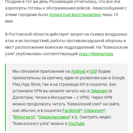
Позднее в тот же день Росавиация отчиталась, что все эти
аэропорты готовы к обслуживанию рейсов. Авиасообщение с
этими городами было
полностью восстановлено
лишь 10
мая.
В Ростовской области действует запрет на съемку воздушных
атак и их последствий, работы противовоздушной обороны и
мест расположения воинских подразделений. На "Кавказском
узле" опубликован соответствующий
указ губернатора
.
Мы обновили приложения на
Android
и
IOS
! Будем
признательны за критику, идеи по развитию как в Google
Play/App Store, так и на страницах КУ в соцсетях. Без
установки VPN вы можете читать нас в
Telegram
(в
Дагестане, Чечне и Ингушетии – с VPN). Через VPN
можно продолжать читать "Кавказский узел" на сайте,
как обычно, и в соцсетях
Facebook
*,
Instagram
*,
"
ВКонтакте
", "
Одноклассники
" и
X
. Смотреть видео
"Кавказского узла" можно в
YouTube
.