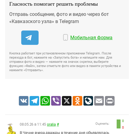
Гласность помогает решить проблемы
Отправь сообщение, фото и видео через бот
«Кавказского узла» в Telegram
Мобильная форма
Кнопка работает при установленном приложении Telegram. После
перехода в бот, нажмите на «Запустить бота» и напишите нам. Для
отправки фото и видео — нажмите на значок скрепки, выберите
функцию «Файл», затем отметьте фото или видео в памяти устройства и
нажмите «Отправить».
VK
Telegram
WhatsApp
Viber
X
Odnoklassniki
LiveJournal
Email
Print
0
Оценить:
08.05.26 в 11:45
oralia
#
0
В Чечне вчера дважды в течение дня объявлялась