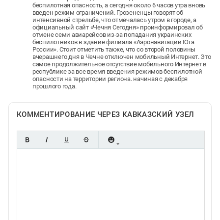
беспилотная опасность, а сегодня около 6 часов утра вновь
введен режим ограничений. Грозененцы говорят об
интенсивной стрельбе, что отмечалась утром в городе, а
официальный сайт «Чечня Сегодня» проинформировал об
отмене семи авиарейсов из-за попадания украинских
беспилотников в здание филиала «Аэронавигации Юга
России». Стоит отметить также, что со второй половины
вчерашнего дня в Чечне отключен мобильный Интернет. Это
самое продолжительное отсутствие мобильного Интернет в
республике за все время введения режимов беспилотной
опасности на территории региона. начиная с декабря
прошлого года.
КОММЕНТИРОВАНИЕ ЧЕРЕЗ КАВКАЗСКИЙ УЗЕЛ