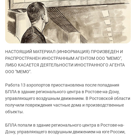
ЗАСТАВЛЯЕТ
Дагестан
КАВКАЗ ЗА ПАЛЕСТИНУ
Ингушетия
ИНАКОМЫСЛИЕ В ЧЕЧНЕ
Кабардино-Балкария
ПРЕСЛЕДОВАНИЕ АКТИВИСТОВ
МОБИЛИЗАЦИЯ И ПРОТЕСТЫ
Калмыкия
Карачаево-Черкесия
НАСТОЯЩИЙ МАТЕРИАЛ (ИНФОРМАЦИЯ) ПРОИЗВЕДЕН И
Краснодарский край
РАСПРОСТРАНЕН ИНОСТРАННЫМ АГЕНТОМ ООО "МЕМО",
Нагорный Карабах
ЛИБО КАСАЕТСЯ ДЕЯТЕЛЬНОСТИ ИНОСТРАННОГО АГЕНТА
Российская Федерация
ООО "МЕМО".
Ростовская область
Работа 13 аэропортов приостановлена после попадания
Северная Осетия - Алания
БПЛА в здание регионального центра в Ростове-на-Дону,
управляющего воздушным движением. В Ростовской области
СКФО
получили повреждения частные дома и производственные
Ставропольский край
объекты.
Чечня
БПЛА попали в здание регионального центра в Ростове-на-
Южная Осетия
Дону, управляющего воздушным движением на юге России,