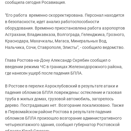
Южный Кавказ
сообщила сегодня Росавиация.
ЮФО
"Его работа временно скорректирована. Персонал находится
в безопасности, идет анализ работоспособности
оборудования. Временно приостановлена работа аэропортов
Астрахани, Владикавказа, Волгограда, Геленджика, Грозного,
Краснодара, Махачкалы, Магаса, Минеральных Вод,
Нальчика, Сочи, Ставрополя, Элисты", - сообщило ведомство.
Глава Ростова-на-Дону Александр Скрябин сообщил о
введении режима ЧС в границах Железнодорожного района,
где нанесен ущерб после падения БПЛА.
В Ростове в перелке Аэроклубовский в результате атаки и
падения обломков БПЛА повреждены: остекление и газовая
труба в жилых домах, грузовой автомобиль, загорелось
дерево. Пострадавших нет. Возгорание локализовано. Также
в Первомайском районе Ростова в результате падения
обломков БПЛА произошло возгорание административного
четырехэтажного здания, сообщил губернатор Ростовской
области Юрий Слюсарь.