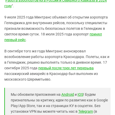
"
Работа аэропортов юга России и Северного Кавказа в 2024
году
".
9 июля 2025 года Минтранс объявил об открытии аэропорта
Геленджика для внутренних рейсов, поскольку специалисты
признали возможность безопасных полетов в Геленджик в
светлое время суток. 18 июля 2025 года аэропорт
принял
первый рейс
.
В сентябре того же года Минтранс анонсировал
возобновление работы аэропорта Краснодара. Полеты, как и
в Геленджик, решено выполнять только в дневное время. 17
сентября 2025 года
первый после трех лет перерыва
пассажирский авиарейс в Краснодар был выполнен из
московского Шереметьево.
Мы обновили приложения на
Android
и
IOS
! Будем
признательны за критику, идеи по развитию как в Google
Play/App Store, так и на страницах КУ в соцсетях. Без
установки VPN вы можете читать нас в
Telegram
(в