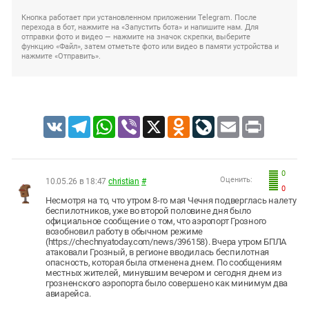
Кнопка работает при установленном приложении Telegram. После
перехода в бот, нажмите на «Запустить бота» и напишите нам. Для
отправки фото и видео — нажмите на значок скрепки, выберите
функцию «Файл», затем отметьте фото или видео в памяти устройства и
нажмите «Отправить».
VK
Telegram
WhatsApp
Viber
X
Odnoklassniki
LiveJournal
Email
Print
0
Оценить:
10.05.26 в 18:47
christian
#
0
Несмотря на то, что утром 8-го мая Чечня подверглась налету
беспилотников, уже во второй половине дня было
официальное сообщение о том, что аэропорт Грозного
возобновил работу в обычном режиме
(https://chechnyatoday.com/news/396158). Вчера утром БПЛА
атаковали Грозный, в регионе вводилась беспилотная
опасность, которая была отменена днем. По сообщениям
местных жителей, минувшим вечером и сегодня днем из
грозненского аэропорта было совершено как минимум два
авиарейса.