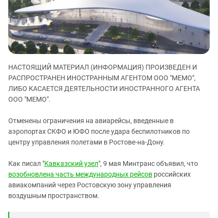
ЗАСТАВЛЯЕТ
Дагестан
КАВКАЗ ЗА ПАЛЕСТИНУ
Ингушетия
ИНАКОМЫСЛИЕ В ЧЕЧНЕ
Кабардино-Балкария
ПРЕСЛЕДОВАНИЕ АКТИВИСТОВ
МОБИЛИЗАЦИЯ И ПРОТЕСТЫ
Калмыкия
НАСТОЯЩИЙ МАТЕРИАЛ (ИНФОРМАЦИЯ) ПРОИЗВЕДЕН И
Карачаево-Черкесия
РАСПРОСТРАНЕН ИНОСТРАННЫМ АГЕНТОМ ООО "МЕМО",
Краснодарский край
ЛИБО КАСАЕТСЯ ДЕЯТЕЛЬНОСТИ ИНОСТРАННОГО АГЕНТА
Нагорный Карабах
ООО "МЕМО".
Российская Федерация
Отменены ограничения на авиарейсы, введенные в
Ростовская область
аэропортах СКФО и ЮФО после удара беспилотников по
центру управления полетами в Ростове-на-Дону.
Северная Осетия - Алания
СКФО
Как писал "
Кавказский узел
", 9 мая Минтранс объявил, что
возобновлена часть международных рейсов
российских
Ставропольский край
авиакомпаний через Ростовскую зону управления
Чечня
воздушным пространством.
Южная Осетия