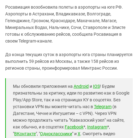
Южный Кавказ
Росавиация возобновила полеты в аэропорты на юге РФ.
ЮФО
Аэропорты в Астрахани, Владикавказе, Волгограде,
Геленджике, Грозном, Краснодаре, Махачкале, Магасе,
Минеральных Водах, Нальчике, Сочи, Ставрополе и Элисте
готовы к обслуживанию рейсов, сообщила Росавиация в
своем Telegram-канале.
До конца текущих суток в аэропорты юга страны планируется
выполнить 59 рейсов из Москвы, а также 158 рейсов из
регионов страны, проинформировал Минтранс России.
Мы обновили приложения на
Android
и
IOS
! Будем
признательны за критику, идеи по развитию как в Google
Play/App Store, так и на страницах КУ в соцсетях. Без
установки VPN вы можете читать нас в
Telegram
(в
Дагестане, Чечне и Ингушетии – с VPN). Через VPN
можно продолжать читать "Кавказский узел" на сайте,
как обычно, и в соцсетях
Facebook
*,
Instagram
*,
"
ВКонтакте
", "
Одноклассники
" и
X
. Смотреть видео