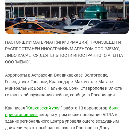
ЗАСТАВЛЯЕТ
Дагестан
КАВКАЗ ЗА ПАЛЕСТИНУ
Ингушетия
ИНАКОМЫСЛИЕ В ЧЕЧНЕ
Кабардино-Балкария
ПРЕСЛЕДОВАНИЕ АКТИВИСТОВ
МОБИЛИЗАЦИЯ И ПРОТЕСТЫ
Калмыкия
НАСТОЯЩИЙ МАТЕРИАЛ (ИНФОРМАЦИЯ) ПРОИЗВЕДЕН И
Карачаево-Черкесия
РАСПРОСТРАНЕН ИНОСТРАННЫМ АГЕНТОМ ООО "МЕМО",
Краснодарский край
ЛИБО КАСАЕТСЯ ДЕЯТЕЛЬНОСТИ ИНОСТРАННОГО АГЕНТА
Нагорный Карабах
ООО "МЕМО".
Российская Федерация
Аэропорты в Астрахани, Владикавказе, Волгограде,
Ростовская область
Геленджике, Грозном, Краснодаре, Махачкале, Магасе,
Минеральных Водах, Нальчике, Сочи, Ставрополе и Элисте
Северная Осетия - Алания
готовы к обслуживанию рейсов, сообщила Росавиация.
СКФО
Ставропольский край
Как писал "
Кавказский узел
", работа 13 аэропортов
была
приостановлена
сегодня утром после попадания БПЛА в
Чечня
здание регионального центра управляющего воздушным
Южная Осетия
движением, который расположен в Ростове-на-Дону.