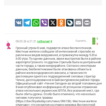
VK
Telegram
WhatsApp
Viber
X
Odnoklassniki
LiveJournal
Email
Print
0
Оценить:
08.05.26 в 21:21
nathanael
#
0
Грозный утром 8 мая, подвергся атаке беспилотников.
Местные жители сообщали об интенсивной стрельбе из
различных видов вооружения, в промежутке между 5.30 и
6.00 утра. По одним данным, звуки выстрелов были в районе
аэропорта Грозного. по другим стрельба была в центральной
части города, а также микрорайоне. Согласно некоторым
данным, безбилетниками были атакованы объекты в
районе железнодорожного вокзала, а также место
дислокации одного из подразделений силовых структур
Чечни, дислоцированное в Байсангуровском районе города.
Официальный сайт «Чечня Сегодня» во второй половине дня
8 мая опубликовал информацию об успешном отражении
атаки нескольких украинских БПЛА, без указания мест, где
были сбиты дроны. Особо было отмечено, что несколько
человек получили травмы
(https://chechnyatoday.com/news/396156). Местные жители
отмечают, что несмотря на отмену режима беспилотной