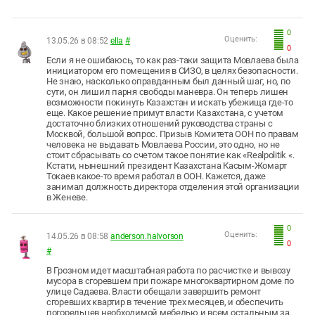
0
Оценить:
13.05.26 в 08:52
ella
#
0
Если я не ошибаюсь, то как раз-таки защита Мовлаева была
инициатором его помещения в СИЗО, в целях безопасности.
Не знаю, насколько оправданным был данный шаг, но, по
сути, он лишил парня свободы маневра. Он теперь лишен
возможности покинуть Казахстан и искать убежища где-то
еще. Какое решение примут власти Казахстана, с учетом
достаточно близких отношений руководства страны с
Москвой, большой вопрос. Призыв Комитета ООН по правам
человека не выдавать Мовлаева России, это одно, но не
стоит сбрасывать со счетом такое понятие как «Realpolitik «.
Кстати, нынешний президент Казахстана Касым-Жомарт
Токаев какое-то время работал в ООН. Кажется, даже
занимал должность директора отделения этой организации
в Женеве.
0
Оценить:
14.05.26 в 08:58
anderson.halvorson
0
#
В Грозном идет масштабная работа по расчистке и вывозу
мусора в сгоревшем при пожаре многоквартирном доме по
улице Садаева. Власти обещали завершить ремонт
сгоревших квартир в течение трех месяцев, и обеспечить
погорельцев необходимой мебелью и всем остальным за