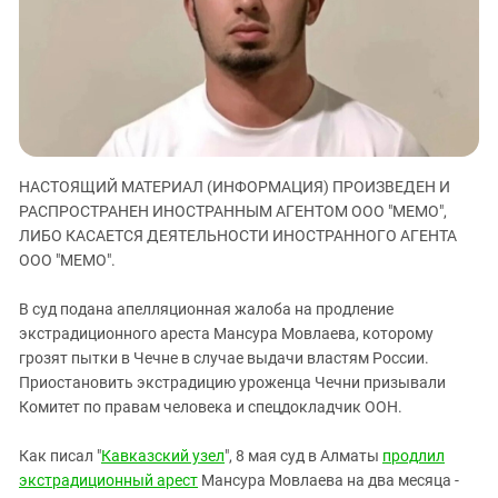
ЗАСТАВЛЯЕТ
Дагестан
КАВКАЗ ЗА ПАЛЕСТИНУ
Ингушетия
ИНАКОМЫСЛИЕ В ЧЕЧНЕ
Кабардино-Балкария
ПРЕСЛЕДОВАНИЕ АКТИВИСТОВ
МОБИЛИЗАЦИЯ И ПРОТЕСТЫ
Калмыкия
Карачаево-Черкесия
НАСТОЯЩИЙ МАТЕРИАЛ (ИНФОРМАЦИЯ) ПРОИЗВЕДЕН И
Краснодарский край
РАСПРОСТРАНЕН ИНОСТРАННЫМ АГЕНТОМ ООО "МЕМО",
Нагорный Карабах
ЛИБО КАСАЕТСЯ ДЕЯТЕЛЬНОСТИ ИНОСТРАННОГО АГЕНТА
ООО "МЕМО".
Российская Федерация
Ростовская область
В суд подана апелляционная жалоба на продление
Северная Осетия - Алания
экстрадиционного ареста Мансура Мовлаева, которому
грозят пытки в Чечне в случае выдачи властям России.
СКФО
Приостановить экстрадицию уроженца Чечни призывали
Ставропольский край
Комитет по правам человека и спецдокладчик ООН.
Чечня
Как писал "
Кавказский узел
", 8 мая суд в Алматы
продлил
Южная Осетия
экстрадиционный арест
Мансура Мовлаева на два месяца -