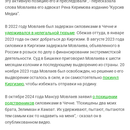
эту активную позицию его и преследовали", - пересказала
слова Мовлаева его адвокат Рена Керимова изданию "Курсив
Медиа".
В 2022 году Мовлаев был задержан силовиками в Чечне и
удерживался в нелегальной тюрьме
. Сбежав оттуда, в январе
2023 года он смог добраться до Киргизии. В августе 2023 года
силовики в Киргизии задержали Мовлаева, объявленного в
России в розыск по делу о финансировании экстремистской
деятельности. Суд в Бишкеке приговорил Мовлаева к шести
месяцам колонии и последующему выдворению из страны. 20
ноября 2023 года Мовлаев был освобожден, но решение о его
выдворении осталось в силе, и он самостоятельно
покинул
Киргизию
, чтобы избежать отправки на родину.
В октябре 2024 года Мансур Мовлаев заявил
о похищении
родственников
силовиками в Чечне. "Похищены два моих
брата, Зелимхан и Хамзат. Их удерживают, пытают, пытаются
тем самым как-то надавить на меня", - сказал он в
опубликованном видео.