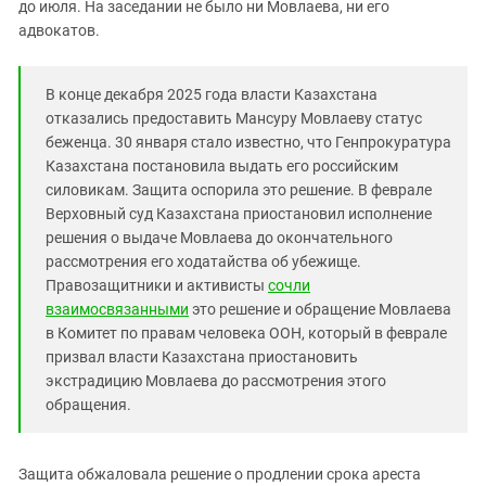
Южный Кавказ
до июля. На заседании не было ни Мовлаева, ни его
адвокатов.
ЮФО
В конце декабря 2025 года власти Казахстана
отказались предоставить Мансуру Мовлаеву статус
беженца. 30 января стало известно, что Генпрокуратура
Казахстана постановила выдать его российским
силовикам. Защита оспорила это решение. В феврале
Верховный суд Казахстана приостановил исполнение
решения о выдаче Мовлаева до окончательного
рассмотрения его ходатайства об убежище.
Правозащитники и активисты
сочли
взаимосвязанными
это решение и обращение Мовлаева
в Комитет по правам человека ООН, который в феврале
призвал власти Казахстана приостановить
экстрадицию Мовлаева до рассмотрения этого
обращения.
Защита обжаловала решение о продлении срока ареста