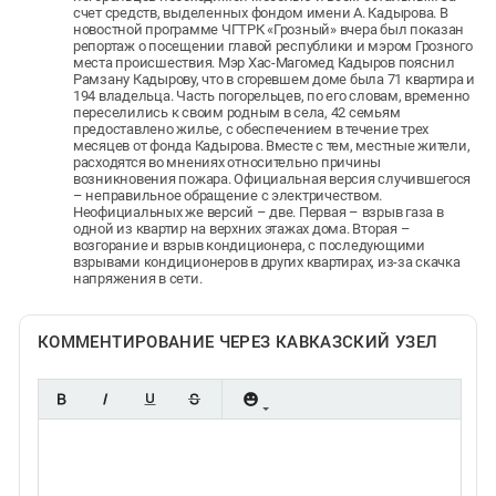
счет средств, выделенных фондом имени А. Кадырова. В
новостной программе ЧГТРК «Грозный» вчера был показан
репортаж о посещении главой республики и мэром Грозного
места происшествия. Мэр Хас-Магомед Кадыров пояснил
Рамзану Кадырову, что в сгоревшем доме была 71 квартира и
194 владельца. Часть погорельцев, по его словам, временно
переселились к своим родным в села, 42 семьям
предоставлено жилье, с обеспечением в течение трех
месяцев от фонда Кадырова. Вместе с тем, местные жители,
расходятся во мнениях относительно причины
возникновения пожара. Официальная версия случившегося
– неправильное обращение с электричеством.
Неофициальных же версий – две. Первая – взрыв газа в
одной из квартир на верхних этажах дома. Вторая –
возгорание и взрыв кондиционера, с последующими
взрывами кондиционеров в других квартирах, из-за скачка
напряжения в сети.
КОММЕНТИРОВАНИЕ ЧЕРЕЗ КАВКАЗСКИЙ УЗЕЛ