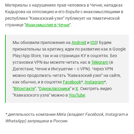
Материалы о нарушениях прав человека в Чечне, нападках
Кадырова на оппозицию и его борьбе с инакомыслящими в
республике "Кавказский узел" публикует на тематической
странице "
Инакомыслие в Чечне
".
Мы обновили приложения на
Android
и
IOS
! Будем
признательны за критику, идеи по развитию как в Google
Play/App Store, так и на страницах КУ в соцсетях. Без
установки VPN вы можете читать нас в
Telegram
(в
Дагестане, Чечне и Ингушетии – с VPN). Через VPN
можно продолжать читать "Кавказский узел" на сайте,
как обычно, и в соцсетях
Facebook
*,
Instagram
*,
"
ВКонтакте
", "
Одноклассники
" и
X
. Смотреть видео
"Кавказского узла" можно в
YouTube
.
* деятельность компании Meta (владеет Facebook, Instagram и
WhatsApp) запрещена в России.