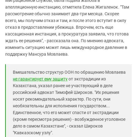
Миграционной службы, была подана жалоба в
апелляционную инстанцию, отметила Елена Жигаленок. "Там
рассмотрение обычно занимает два-три месяца. Скорее
всего, мы получим отказ и там, и после этого вступит в силу
отказ в предоставлении убежища. Впрочем, есть еще
кассационная инстанция, а прокуратура заявила, что готова
ждать ее решения", - рассказала она. По мнению адвоката,
изменить ситуацию может лишь международное давление в
поддержку Мансура Мовлаева.
Вмешательство структур ООН по обращению Мовлаева
не гарантирует ему защиту
от экстрадиции из
Казахстана, указал ранее не участвующий в деле
российский адвокат Тимофей Широков. "Их решения
носят рекомендательный характер. По сути, они
необязательны для исполнения государством...
Единственное, что его может спасти от экстрадиции
(кроме пересмотра решения) - возбужденное уголовное
дело в самом Казахстане", - сказал Широков
"Кавказскому узлу".