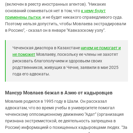
(включен в реестр иностранных агентов). "Никаких
оснований сомневаться нет в том, что
к нему будут
применены пытки
, и не будет никакого справедливого суда.
Поэтому нельзя допустить, чтобы Мовлаева экстрадировали
в Россию", - сказал он в январе "Кавказскому узлу".
Чеченская диаспора в Казахстане
ничем не помогает и
не поможет
Мовлаеву, поскольку ее члены не захотят
рисковать благополучием и здоровьем своих
родственников, живущих в Чечне, заявили в мае 2025
года его адвокаты.
Мансур Мовлаев бежал в Азию от кадыровцев
Мовлаев родился в 1995 году в Шали. Он рассказал
адвокатам, что во время учебы в университете помогал
чеченскому оппозиционному движению "Адат" (организация
признана экстремистской, ее деятельность запрещена в
России) информацией о похищенных кадыровцами людях. "За