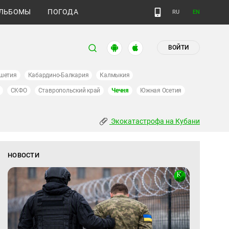
ЛЬБОМЫ
ПОГОДА
RU
EN
ВОЙТИ
шетия
Кабардино-Балкария
Калмыкия
СКФО
Ставропольский край
Чечня
Южная Осетия
Экокатастрофа на Кубани
НОВОСТИ