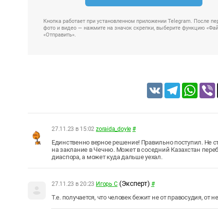
Кнопка работает при установленном приложении Telegram. После пер
фото и видео — нажмите на значок скрепки, выберите функцию «Файл
«Отправить».
VK
Telegram
Whats
27.11.23 в 15:02
zoraida_doyle
#
Единственно верное решение! Правильно поступил. Не ст
на заклание в Чечню. Может в соседний Казахстан пере
диаспора, а может куда дальше уехал.
(Эксперт)
27.11.23 в 20:23
Игорь С
#
Т.е. получается, что человек бежит не от правосудия, от