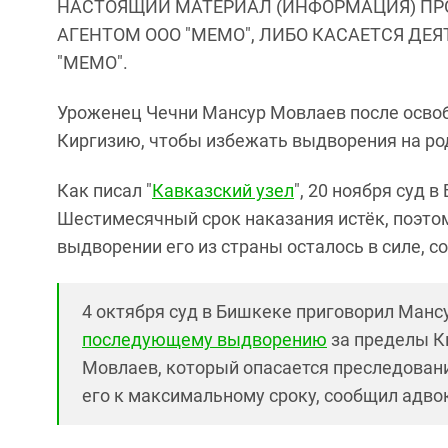
НАСТОЯЩИЙ МАТЕРИАЛ (ИНФОРМАЦИЯ) ПР
АГЕНТОМ ООО "МЕМО", ЛИБО КАСАЕТСЯ ДЕ
"МЕМО".
Уроженец Чечни Мансур Мовлаев после освоб
Киргизию, чтобы избежать выдворения на род
Как писал "
Кавказский узел
", 20 ноября суд 
Шестимесячный срок наказания истёк, поэто
выдворении его из страны осталось в силе, 
4 октября суд в Бишкеке приговорил Ман
последующему выдворению
за пределы К
Мовлаев, который опасается преследовани
его к максимальному сроку, сообщил адво