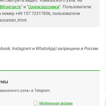
но смотреть видео "Кавказского узла" на
ВКонтакте
" и "
Одноклассники
". Пользователи
 номер +49 157 72317856, пользователи
aucasian_Knot.
book, Instagram и WhatsApp) запрещена в России.
емы
авказского узла» в Telegram
Мобильная форма