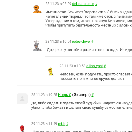
28.11.23 в 08:29
delena_cremin
#
Именно так. Бежит от "перспективы" быть выдан
нелегальных тюрем, что там имеются, с пытками
Утверждение о том, что он покинул Киргизию, м
чтобы притупить бдительность местных силовик
28.11.23 в 10:54
jodee.glover
#
Да, яркая у него биография, в его -то годы. И сид
28.11.23 в 10:58
dillon_yost
#
Человек, если подумать, просто спасает 
пересечь, но и многое другое делают.
(Эксперт)
28.11.23 в 19:25
Игорь С
#
Да, либо сидеть и ждать своей судьбы и надеяться на уда
убьют, либо бежать и делать свою судьбу самостоятельно
29.11.23 в 11:49
erich
#
Что он делал раньше - его выбор, да и сейчас сбежать или