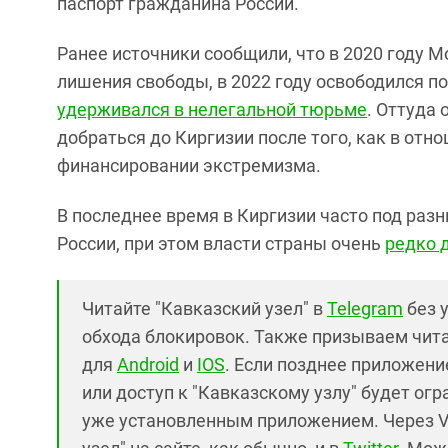
паспорт гражданина России.
Ранее источники сообщили, что в 2020 году М
лишения свободы, в 2022 году освободился п
удерживался в нелегальной тюрьме
. Оттуда
добраться до Киргизии после того, как в отн
финансировании экстремизма.
В последнее время в Киргизии часто под ра
России, при этом власти страны очень
редко 
Читайте "Кавказский узел" в
Telegram
без 
обхода блокировок. Также призываем чит
для
Android
и
IOS
. Если позднее приложение
или доступ к "Кавказскому узлу" будет ог
уже установленным приложением. Через V