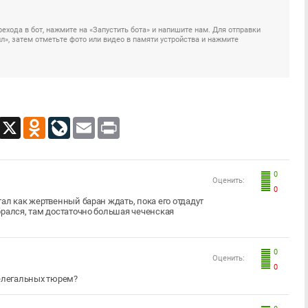
ехода в бот, нажмите на «Запустить бота» и напишите нам. Для отправки
», затем отметьте фото или видео в памяти устройства и нажмите
App
Viber
X
Odnoklassniki
LiveJournal
Email
Print
0
Оценить:
0
ал как жертвенный баран ждать, пока его отдадут
брался, там достаточно большая чеченская
0
Оценить:
0
 нелегальных тюрем?