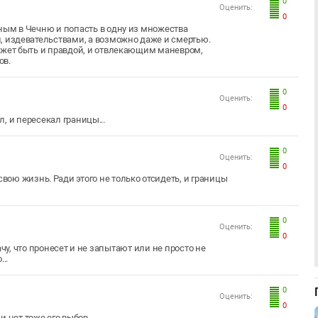
0
Оценить:
0
ным в Чечню и попасть в одну из множества
, издевательствами, а возможно даже и смертью.
ожет быть и правдой, и отвлекающим маневром,
ов.
0
Оценить:
0
ел, и пересекал границы...
0
Оценить:
0
свою жизнь. Ради этого не только отсидеть, и границы
0
Оценить:
0
чу, что пронесет и не запытают или не просто не
...
0
Оценить:
0
 нет тоже его выбор...