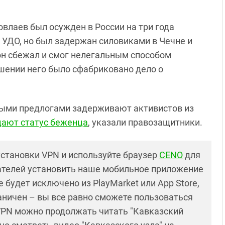
овлаев был осужден в России на три года
о УДО, но был задержан силовиками в Чечне и
 он сбежал и смог нелегальным способом
ошении него было сфабриковано дело о
зными предлогами задерживают активистов из
дают статус беженца
, указали правозащитники.
установки VPN и используйте браузер
CENO
для
ателей установить наше мобильное приложение
 будет исключено из PlayMarket или App Store,
раничен – вы все равно сможете пользоваться
PN можно продолжать читать "Кавказский