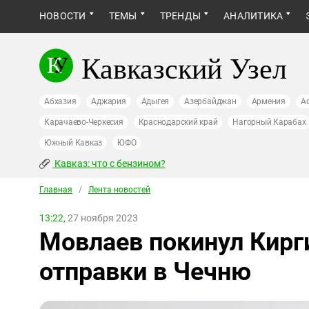
НОВОСТИ
ТЕМЫ
ТРЕНДЫ
АНАЛИТИКА
Кавказский Узел
Абхазия
Аджария
Адыгея
Азербайджан
Армения
А
Карачаево-Черкесия
Краснодарский край
Нагорный Карабах
Южный Кавказ
ЮФО
Кавказ: что с бензином?
Главная
/
Лента новостей
13:22,
27 ноября 2023
Мовлаев покинул Кирг
отправки в Чечню