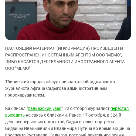
ЗАСТАВЛЯЕТ
Дагестан
КАВКАЗ ЗА ПАЛЕСТИНУ
Ингушетия
ИНАКОМЫСЛИЕ В ЧЕЧНЕ
Кабардино-Балкария
ПРЕСЛЕДОВАНИЕ АКТИВИСТОВ
МОБИЛИЗАЦИЯ И ПРОТЕСТЫ
Калмыкия
Карачаево-Черкесия
НАСТОЯЩИЙ МАТЕРИАЛ (ИНФОРМАЦИЯ) ПРОИЗВЕДЕН И
Краснодарский край
РАСПРОСТРАНЕН ИНОСТРАННЫМ АГЕНТОМ ООО "МЕМО",
Нагорный Карабах
ЛИБО КАСАЕТСЯ ДЕЯТЕЛЬНОСТИ ИНОСТРАННОГО АГЕНТА
ООО "МЕМО".
Российская Федерация
Ростовская область
Тбилисский городской суд признал азербайджанского
журналиста Афгана Садыгова административным
Северная Осетия - Алания
правонарушителем.
СКФО
Как писал "
Кавказский узел
", 22 октября журналист
перестал
Ставропольский край
выходить
на связь с близкими. Ранее, 17 октября, в 324-й
Чечня
день непрерывных протестов, Садыгов сжег портреты
Южная Осетия
Бидзины Иванишвили и Владимира Путина во время акции на
проспекте Руставели. Садыгов, который длительное время