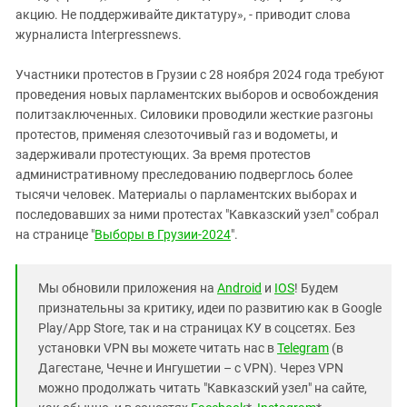
акцию. Не поддерживайте диктатуру», - приводит слова
журналиста Interpressnews.
Участники протестов в Грузии с 28 ноября 2024 года требуют
проведения новых парламентских выборов и освобождения
политзаключенных
.
Силовики проводили жесткие разгоны
протестов, применяя слезоточивый газ и водометы, и
задерживали протестующих. За время протестов
административному преследованию подверглось более
тысячи человек. Материалы о парламентских выборах и
последовавших за ними протестах "Кавказский узел" собрал
на странице "
Выборы в Грузии-2024
".
Мы обновили приложения на
Android
и
IOS
! Будем
признательны за критику, идеи по развитию как в Google
Play/App Store, так и на страницах КУ в соцсетях. Без
установки VPN вы можете читать нас в
Telegram
(в
Дагестане, Чечне и Ингушетии – с VPN). Через VPN
можно продолжать читать "Кавказский узел" на сайте,