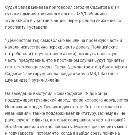
Судья Звиад Цеквава приговорил сегодня Садыгова к 14
суткам административного ареста. МВД обвинило
журналиста в участии в акции, перекрывшей движение по
проспекту Руставели.
"(Демонстранты) самовольно вышли на проезжую часть и
начали искусственно перекрывать дорогу. Полицейские
потребовали (от участников акции) покинуть проезжую
часть, предупредив, что в противном случае будут приняты
соответствующие меры. Среди (демонстрантов) был и Афган
Садыгов", - цитирует слова представителя МВД Вахтанга
Шукакидзe "Грузия-Онлайн.
На заседании выступил и сам Садыгов. "Я до конца
поддерживаю грузинский народ, права которого нарушаются.
Иванишвили ведёт Грузию к диктатуре. Тот, кто согласен с
Иванишвили, также поддерживает диктатуру. Почему вы не
расследуете те факты, которые совершаются против людей?
Это Иванишвили нужно наказать. Можете приговорить меня
к году (ареста), потому что, когда я выйду, сразу пойду на