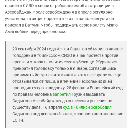
Южный Кавказ
провел в СИЗО в связи с требованием об экстрадиции в
ЮФО
Азербайджан, после освобождения в апреле регулярно
участвовал в акциях протеста - так, в начале августа он
приехал в Батуми, чтобы поддержать свою коллегу Мзию
Амаглобели перед приговором.
20 сентября 2024 года Афган Садыгов объявил о начале
голодовки в тбилисском СИЗО в знак протеста против
ареста и отказа в политическом убежище. Журналист
прекратил голодовку только в январе, согласившись
принимать йогурт с витаминами, хотя в феврале он еще
отказывался от пищи, а в течение нескольких дней
проводил сухую голодовку. 28 февраля Европейский суд
по правам человека
запретил
Грузии выдавать
Садыгова Азербайджану до вынесения решения по
существу дела. 16 апреля
суд
в Тбилиси освободил
Садыгова под денежный залог, исполнив постановление
ЕСПЧ.