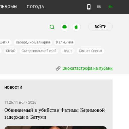
ЛЬБОМЫ
ПОГОДА
RU
EN
ВОЙТИ
шетия
Кабардино-Балкария
Калмыкия
СКФО
Ставропольский край
Чечня
Южная Осетия
Экокатастрофа на Кубани
НОВОСТИ
11:26, 11 июля 2026
Обвиняемый в убийстве Фатимы Керимовой
задержан в Батуми