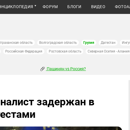
ЭНЦИКЛОПЕДИЯ
ФОРУМ
БЛОГИ
ВИДЕО
ФОТОА
страханская область
Волгоградская область
Грузия
Дагестан
Ингу
Российская Федерация
Ростовская область
Северная Осетия - Алания
Пашинян vs Россия?
налист задержан в
тестами