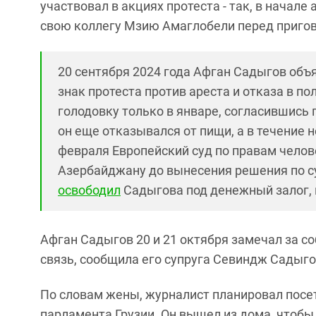
участвовал в акциях протеста - так, в начале 
свою коллегу Мзию Амаглобели перед приго
20 сентября 2024 года Афган Садыгов объ
знак протеста против ареста и отказа в 
голодовку только в январе, согласившись 
он еще отказывался от пищи, а в течение 
февраля Европейский суд по правам чело
Азербайджану до вынесения решения по с
освободил
Садыгова под денежный залог, 
Афган Садыгов 20 и 21 октября замечал за со
связь, сообщила его супруга Севиндж Садыг
По словам жены, журналист планировал посе
парламента Грузии. Он вышел из дома, чтобы 