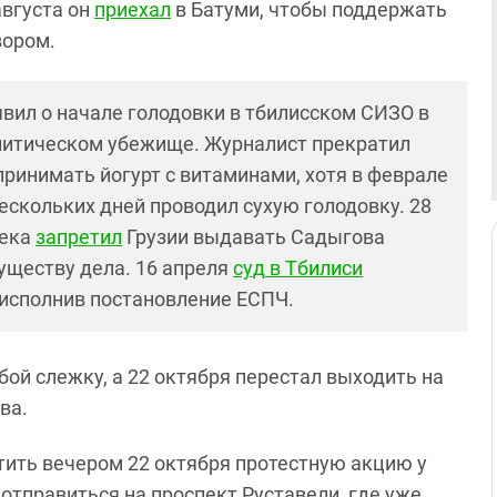
августа он
приехал
в Батуми, чтобы поддержать
вором.
явил о начале голодовки в тбилисском СИЗО в
политическом убежище. Журналист прекратил
принимать йогурт с витаминами, хотя в феврале
нескольких дней проводил сухую голодовку. 28
века
запретил
Грузии выдавать Садыгова
уществу дела. 16 апреля
суд
в Тбилиси
исполнив постановление ЕСПЧ.
бой слежку, а 22 октября перестал выходить на
ова.
тить вечером 22 октября протестную акцию у
отправиться на проспект Руставели, где уже