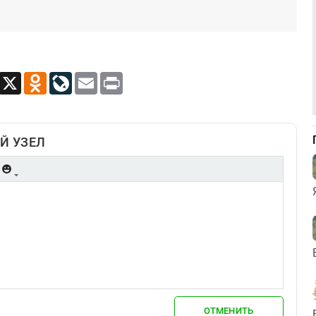
App
Viber
X
Odnoklassniki
LiveJournal
Email
Print
Й УЗЕЛ
ОТМЕНИТЬ