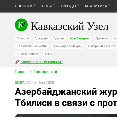
НОВОСТИ
ТЕМЫ
ТРЕНДЫ
АНАЛИТИКА
Кавказский Узел
Абхазия
Аджария
Адыгея
Азербайджан
Армения
А
Карачаево-Черкесия
Краснодарский край
Нагорный Карабах
Южный Кавказ
ЮФО
Кавказ: что с бензином?
Главная
/
Лента новостей
02:57,
23 октября 2025
Азербайджанский жур
Тбилиси в связи с про