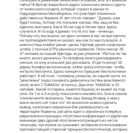
погибшие и раненные чеченские силовики, или это военная
тайна? В Ватсап вчера было аудио. насколько можно судить
от чеченского солдата, который служит в каком-то
подразделении Минобороны, что участвует в военных
действиях на Украине. И вот что он говорит. "Думаю, нам
будет конец, потому что попалив капкан. Мы зашли без
единого выстрела. Как в 95-ом году в Чечне трюк здесь
случился. И по ходу я думаю. что те кто там - чеченцы.
Потому что, мы вошли, ни один человек в нас не выстрелил,
ни противодействия не оказал, мы как по маслу вошли. А
именно Наш комбат ранен. ранен Сергеев, ранен начальник
штаба. 2 полных БТРа раненных привезли. Плюс-минус 35-
37 человек из нашей бригады за раз уложили. Убитых не так
много, много раненных. По телефону много разговаривать
нельзя, не хочу в лишний раз рисковать. Я где-то минут 20
держу телефон включенным, затем сразу отключаю. чтобы
не было биллинга. Здесь конкретно турецкие беспилотники
работают. 8-ой полк - половину уложили, из нашей части. из
"реактивки" (надо понимать дивизиона систем реактивного
огня), всего 2 "КАМАЗа" осталось. Два этих "КАМАЗа" и 25
человек. Какой-то парень, кажется башкир, их вывел из-под
огня. За 1-ю и 3-ю роту, пока ничего неизвестно. Они в самом
плохом месте оказались. Там наш Ахмад Исхаев, о нем у
меня ничего нет пока что". Из монолога можно сделать
вывод. насколько серьезные бои развернулись на
территории Украины, раз речь идет о серьезных потерях в
рядах военнослужащих, отсутствии информации о судьбе как
минимум двух друзей этого военнослужащего из числа
чеченцев, чьи имена он называет, активном использовании
противостоящей стороной турецких беспилотников, которые,