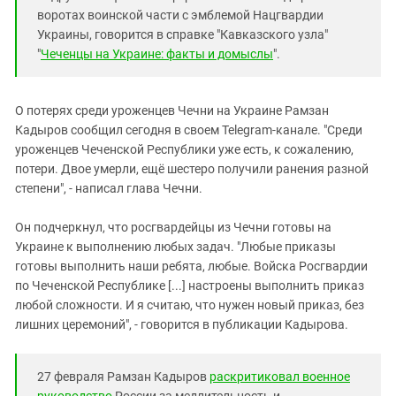
воротах воинской части с эмблемой Нацгвардии
Украины, говорится в справке "Кавказского узла"
"
Чеченцы на Украине: факты и домыслы
".
О потерях среди уроженцев Чечни на Украине Рамзан
Кадыров сообщил сегодня в своем Telegram-канале. "Среди
уроженцев Чеченской Республики уже есть, к сожалению,
потери. Двое умерли, ещё шестеро получили ранения разной
степени", - написал глава Чечни.
Он подчеркнул, что росгвардейцы из Чечни готовы на
Украине к выполнению любых задач. "Любые приказы
готовы выполнить наши ребята, любые. Войска Росгвардии
по Чеченской Республике [...] настроены выполнить приказ
любой сложности. И я считаю, что нужен новый приказ, без
лишних церемоний", - говорится в публикации Кадырова.
27 февраля Рамзан Кадыров
раскритиковал военное
руководство
России за медлительность и