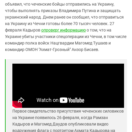
Южный Кавказ
объявил, что чеченские бойцы отправились на Украину,
ЮФО
чтобы выполнять приказы Владимира Путина и защищать
украинский народ. Днем ранее он сообщил, что отправиться
на Украину из Чечни готовы более 70 тысяч человек. 27
февраля Кадыров
опроверг информацию
о том, что на
Украине убиты участники спецоперации из Чечни, в том числе
командир полка войск Нацгвардии Магомед Тушаев и
командир ОМОН "Ахмат-Грозный" Анзор Бисаев.
Первое свидетельство присутствия чеченских силовиков
на Украине появилось 26 февраля, когда Рамзан
Кадыров и Магомед Даудов опубликовали видео
водружения флага с портретом Ахмата Кадырова на