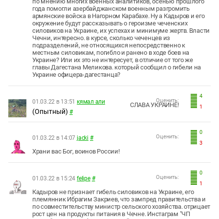
по мнению многих военных аналитиков, осенью прошлого
года помогли азербайджанском военным разгромить
армянские войска в Нагорном Карабахе. Ну а Кадыров и его
окружение будут рассказывать о героизме чеченских
силовиков на Украине, их успехах и минимуме жертв. Власти
Чечни, интересно. в курсе, сколько чеченцев из
подразделений, не относящихся непосредственно к
местным силовикам, погибло и ранено в ходе боев на
Украине? Или их это не интересует, в отличие от того же
главы Дагестана Меликова. который сообщил о гибели на
Украине офицера-дагестанца?
4
Оценить:
01.03.22 в 13:51
кямал али
СЛАВА УКРАИНЕ!
1
(Опытный)
#
0
Оценить:
01.03.22 в 14:07
jacki
#
3
Храни вас Бог, воинов России!
0
Оценить:
01.03.22 в 15:24
felipe
#
1
Кадыров не признает гибель силовиков на Украине, его
племянник Ибрагим Закриев, что зампред правительства и
по совместительству министр сельского хозяйства. отрицает
рост цен на продукты питания в Чечне. Инстаграм "ЧП