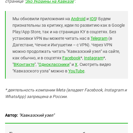
странице "
Эхо Украины на Кавказе
".
Мы обновили приложения на
Android
и
IOS
! Будем
признательны за критику, идеи по развитию как в Google
Play/App Store, так и на страницах КУ в соцсетях. Без
установки VPN вы можете читать нас в
Telegram
(в
Дагестане, Чечне и Ингушетии – с VPN). Через VPN
можно продолжать читать "Кавказский узел" на сайте,
как обычно, и в соцсетях
Facebook
*,
Instagram
*,
"
ВКонтакте
", "
Одноклассники
" и
X
. Смотреть видео
"Кавказского узла" можно в
YouTube
.
* деятельность компании Meta (владеет Facebook, Instagram и
WhatsApp) запрещена в России.
Автор:
"Кавказский узел"