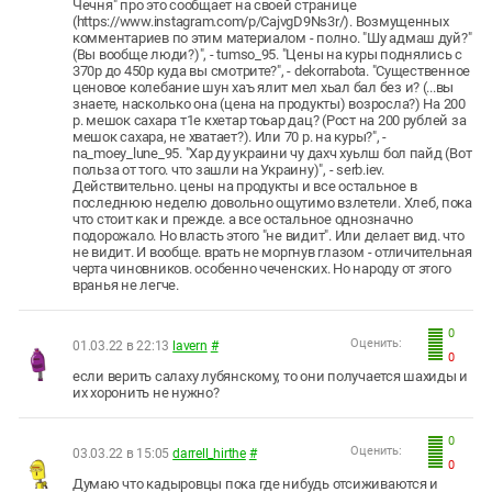
Чечня" про это сообщает на своей странице
(https://www.instagram.com/p/CajvgD9Ns3r/). Возмущенных
комментариев по этим материалом - полно. "Шу адмаш дуй?"
(Вы вообще люди?)", - tumso_95. "Цены на куры поднялись с
370р до 450р куда вы смотрите?", - dekorrabota. "Существенное
ценовое колебание шун хаъ ялит мел хьал бал без и? (...вы
знаете, насколько она (цена на продукты) возросла?) На 200
р. мешок сахара т1е кхетар тоьар дац? (Рост на 200 рублей за
мешок сахара, не хватает?). Или 70 р. на куры?", -
na_moey_lune_95. "Хар ду украини чу дахч хуьлш бол пайд (Вот
польза от того. что зашли на Украину)", - serb.iev.
Действительно. цены на продукты и все остальное в
последнюю неделю довольно ощутимо взлетели. Хлеб, пока
что стоит как и прежде. а все остальное однозначно
подорожало. Но власть этого "не видит". Или делает вид. что
не видит. И вообще. врать не моргнув глазом - отличительная
черта чиновников. особенно чеченских. Но народу от этого
вранья не легче.
0
Оценить:
01.03.22 в 22:13
lavern
#
0
если верить салаху лубянскому, то они получается шахиды и
их хоронить не нужно?
0
Оценить:
03.03.22 в 15:05
darrell_hirthe
#
0
Думаю что кадыровцы пока где нибудь отсиживаются и