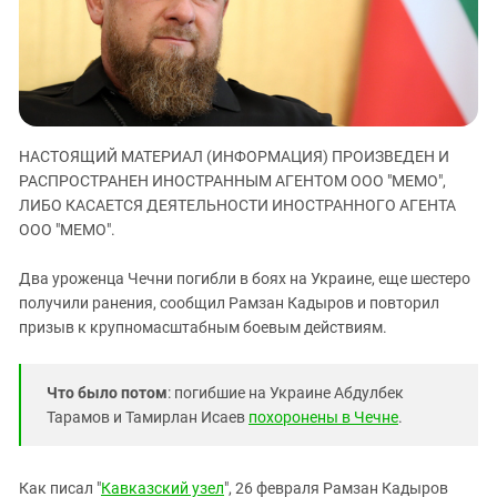
ЗАСТАВЛЯЕТ
Дагестан
КАВКАЗ ЗА ПАЛЕСТИНУ
Ингушетия
ИНАКОМЫСЛИЕ В ЧЕЧНЕ
Кабардино-Балкария
ПРЕСЛЕДОВАНИЕ АКТИВИСТОВ
МОБИЛИЗАЦИЯ И ПРОТЕСТЫ
Калмыкия
НАСТОЯЩИЙ МАТЕРИАЛ (ИНФОРМАЦИЯ) ПРОИЗВЕДЕН И
Карачаево-Черкесия
РАСПРОСТРАНЕН ИНОСТРАННЫМ АГЕНТОМ ООО "МЕМО",
Краснодарский край
ЛИБО КАСАЕТСЯ ДЕЯТЕЛЬНОСТИ ИНОСТРАННОГО АГЕНТА
Нагорный Карабах
ООО "МЕМО".
Российская Федерация
Два уроженца Чечни погибли в боях на Украине, еще шестеро
Ростовская область
получили ранения, сообщил Рамзан Кадыров и повторил
призыв к крупномасштабным боевым действиям.
Северная Осетия - Алания
СКФО
Что было потом
: погибшие на Украине Абдулбек
Ставропольский край
Тарамов и Тамирлан Исаев
похоронены в Чечне
.
Чечня
Южная Осетия
Как писал "
Кавказский узел
", 26 февраля Рамзан Кадыров