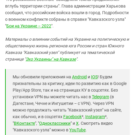
вглубь территории страны". Глава администрации Харькова
сообщил, что российские войска вошли в город. Подробности
о военном конфликте собраны в справке "Кавказского узла"
"
Бои на Украине – 2022
".
Материалы о влиянии событий на Украине на политическую и
общественную жизнь регионов юга России и стран Южного
Кавказа "Кавказский узел" публикует на тематической
странице "
Эхо Украины" на Кавказе
".
Мы обновили приложения на
Android
и
IOS
! Будем
признательны за критику, идеи по развитию как в Google
Play/App Store, так и на страницах КУ в соцсетях. Без
установки VPN вы можете читать нас в
Telegram
(в
Дагестане, Чечне и Ингушетии – с VPN). Через VPN
можно продолжать читать "Кавказский узел" на сайте,
как обычно, и в соцсетях
Facebook
*,
Instagram
*,
"
ВКонтакте
", "
Одноклассники
" и
X
. Смотреть видео
"Кавказского узла" можно в
YouTube
.