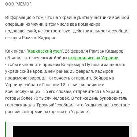
ЗАСТАВЛЯЕТ
ООО "МЕМО".
Дагестан
КАВКАЗ ЗА ПАЛЕСТИНУ
Ингушетия
ИНАКОМЫСЛИЕ В ЧЕЧНЕ
Информация о том, что на Украине убиты участники военной
операции из Чечни, в том числе два командира
Кабардино-Балкария
ПРЕСЛЕДОВАНИЕ АКТИВИСТОВ
подразделений, не соответствует действительности, сообщил
МОБИЛИЗАЦИЯ И ПРОТЕСТЫ
Калмыкия
сегодня Рамзан Кадыров.
Карачаево-Черкесия
Как писал "
Кавказский узел
", 26 февраля Рамзан Кадыров
Краснодарский край
объявил, что чеченские бойцы
отправились на Украину
,
Нагорный Карабах
чтобы выполнять приказы Владимира Путина и защищать
украинский народ. Днем ранее, 25 февраля, Кадыров
Российская Федерация
продемонстрировал готовность отправить бойцов на
Ростовская область
Украину, собрав в Грозном 12 тысяч силовиков и
Северная Осетия - Алания
военнослужащих. По его словам, отправиться на Украину
готовы более 70 тысяч человек. В тот же день руководитель
СКФО
гостелеканала "Грозный" сообщил, что "кадыровцы в составе
Ставропольский край
российской армии находятся на Украине".
Чечня
Южная Осетия