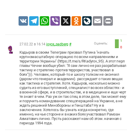
VK
Telegram
WhatsApp
Viber
X
Odnoklassniki
LiveJournal
Email
Print
1
Оценить:
27.02.22 в 16:14
joyce_padberg
#
0
Кадыров в своем Телеграм призвал Путина "начать
крупномасштабную операцию по всем направлениям и
территории Украины" (https://t.me/s/RKadyrov_95). А этот перл
главы Чечни вообще убил: "Я сам лично не раз разрабатывал
тактику и стратегию против террористов, участвовал в
боях"))). Человек, который-то и школу толком не окончил
(даром что генерал и академик). рассуждает о таких вещах
как тактика и стратегия. Хотя. Кадыров, насколько можно
судить из его выступлений, специалист во всех областях - и
в военной сфере, и в строительстве, и в медицине и еще черт
те знает в чем. Раз уж он так спец в этом деле, так может ему
и поручить командование спецоперацией на Украине, а не
ждать решений Минобороны и Генштаба? Ну и в
заключение. Хотелось бы узнать когда конкретно, где
именно, на чье стороне и в каких боях участвовал Рамзан
Ахматович лично. Пусть расскажет нам об этом. начиная с
периода 1994 года.