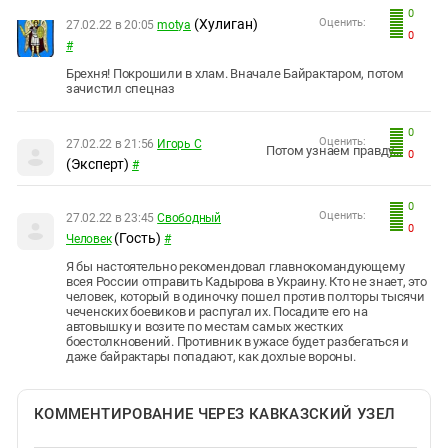
0
(Хулиган)
Оценить:
27.02.22 в 20:05
motya
0
#
Брехня! Покрошили в хлам. Вначале Байрактаром, потом
зачистил спецназ
0
Оценить:
27.02.22 в 21:56
Игорь С
Потом узнаем правду...
0
(Эксперт)
#
0
Оценить:
27.02.22 в 23:45
Свободный
0
(Гость)
Человек
#
Я бы настоятельно рекомендовал главнокомандующему
всея России отправить Кадырова в Украину. Кто не знает, это
человек, который в одиночку пошел против полторы тысячи
чеченских боевиков и распугал их. Посадите его на
автовышку и возите по местам самых жестких
боестолкновений. Противник в ужасе будет разбегаться и
даже байрактары попадают, как дохлые вороны.
КОММЕНТИРОВАНИЕ ЧЕРЕЗ КАВКАЗСКИЙ УЗЕЛ