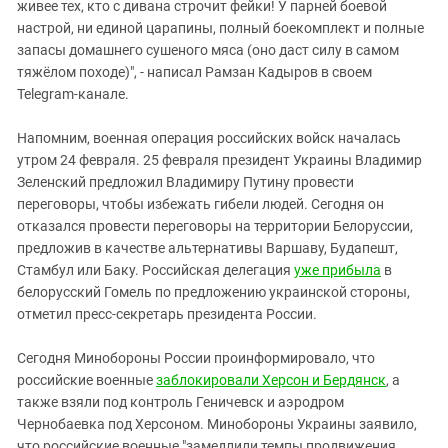
живее тех, кто с дивана строчит фейки! У парней боевой
настрой, ни единой царапины, полный боекомплект и полные
запасы домашнего сушеного мяса (оно даст силу в самом
тяжёлом походе)", - написал Рамзан Кадыров в своем
Telegram-канале.
Напомним, военная операция российских войск началась
утром 24 февраля. 25 февраля президент Украины Владимир
Зеленский предложил Владимиру Путину провести
переговоры, чтобы избежать гибели людей. Сегодня он
отказался провести переговоры на территории Белоруссии,
предложив в качестве альтернативы Варшаву, Будапешт,
Стамбул или Баку. Российская делегация
уже прибыла
в
белорусский Гомель по предложению украинской стороны,
отметил пресс-секретарь президента России.
Сегодня Минобороны России проинформировало, что
российские военные
заблокировали Херсон и Бердянск
, а
также взяли под контроль Геничевск и аэродром
Чернобаевка под Херсоном. Минобороны Украины заявило,
что российские военные "замедлили темпы продвижения