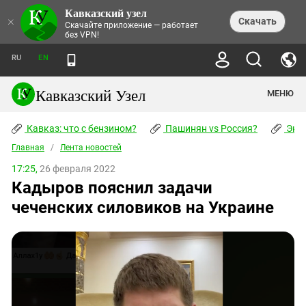
Кавказский узел
НОВОСТИ
×
Скачать
Скачайте приложение — работает
без VPN!
ЛЕНТА НОВОСТЕЙ
ТЕМЫ
ХРОНИКИ
RU
EN
ПРАВА ЧЕЛОВЕКА
ДАЙДЖЕСТ СМИ
ТРЕНДЫ
ПРЕСТУПНОСТЬ
АНОНСЫ СОБЫТИЙ
Кавказский Узел
МЕНЮ
КАВКАЗ: ЧТО С БЕНЗИНОМ?
КУЛЬТУРА
АНАЛИТИКА
ПАШИНЯН VS РОССИЯ?
КОНФЛИКТЫ
СТАТЬИ
Кавказ: что с бензином?
ЧЕРКЕССКИЙ ВОПРОС
Пашинян vs Россия?
Экок
ПОЛИТИКА
ЭНЦИКЛОПЕДИЯ
ДОКЛАДЫ
МИФЫ И ПРАВДА О ПОБЕДЕ
ОБЩЕСТВО
Главная
Абхазия
/
Лента новостей
СПРАВОЧНИК
ПУБЛИЦИСТИКА
СТАЛИНСКИЕ ДЕПОРТАЦИИ
ПРИРОДА И ЭКОЛОГИЯ
ФОРУМ
17:25,
26 февраля 2022
Аджария
ПЕРСОНАЛИИ
ИНТЕРВЬЮ
ЭКОКАТАСТРОФА НА КУБАНИ
ПРОИСШЕСТВИЯ
Кадыров пояснил задачи
КНИЖНАЯ ПОЛКА
Адыгея
СЕВЕРНЫЙ КАВКАЗ - СТАТИСТИКА
НАВОДНЕНИЕ НА СЕВЕРНОМ КАВКАЗЕ
БЛОГИ
ЭКОНОМИКА
ЖЕРТВ
чеченских силовиков на Украине
НОРМАТИВНЫЕ АКТЫ
КРУШЕНИЕ СВЯЗЕЙ БАКУ И МОСКВЫ
Азербайджан
ТУРИЗМ
ДОКУМЕНТЫ ОРГАНИЗАЦИЙ
ВИДЕО
ИРАН: ВОЙНА РЯДОМ
Армения
ПОЛИТКОВСКАЯ И ЭСТЕМИРОВА
Астраханская область
ФОТОАЛЬБОМЫ
БОРЬБА КАДЫРОВА С
ЯНГУЛБАЕВЫМИ
Волгоградская область
ГРУЗИЯ: ПРОТЕСТЫ ПОСЛЕ ВЫБОРОВ
ПОГОДА
Грузия
КОГО КАВКАЗ ИЗВИНЯТЬСЯ