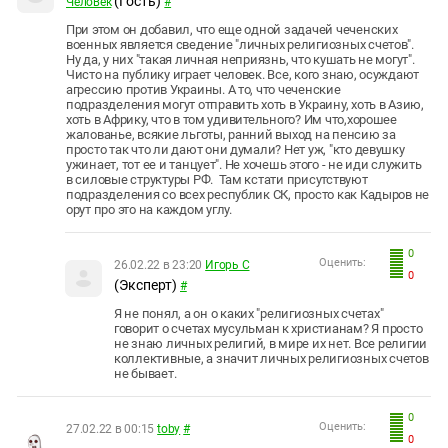
(Гость)
Человек
#
При этом он добавил, что еще одной задачей чеченских
военных является сведение "личных религиозных счетов".
Ну да, у них "такая личная неприязнь, что кушать не могут".
Чисто на публику играет человек. Все, кого знаю, осуждают
агрессию против Украины. А то, что чеченские
подразделения могут отправить хоть в Украину, хоть в Азию,
хоть в Африку, что в том удивительного? Им что,хорошее
жалованье, всякие льготы, ранний выход на пенсию за
просто так что ли дают они думали? Нет уж, "кто девушку
ужинает, тот ее и танцует". Не хочешь этого - не иди служить
в силовые структуры РФ. Там кстати присутствуют
подразделения со всех республик СК, просто как Кадыров не
орут про это на каждом углу.
0
Оценить:
26.02.22 в 23:20
Игорь С
0
(Эксперт)
#
Я не понял, а он о каких "религиозных счетах"
говорит о счетах мусульман к христианам? Я просто
не знаю личных религий, в мире их нет. Все религии
коллективные, а значит личных религиозных счетов
не бывает.
0
Оценить:
27.02.22 в 00:15
toby
#
0