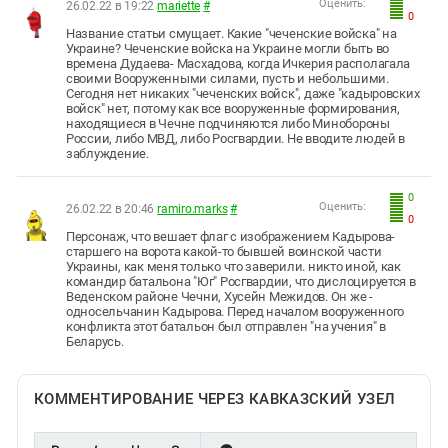
Оценить:
26.02.22 в 19:22
mariette
#
0
Название статьи смущает. Какие "чеченские войска" на
Украине? Чеченские войска на Украине могли быть во
времена Дудаева- Масхадова, когда Ичкерия располагала
своими Вооруженными силами, пусть и небольшими.
Сегодня нет никаких "чеченских войск", даже "кадыровских
войск" нет, потому как все вооруженные формирования,
находящиеся в Чечне подчиняются либо Минобороны
России, либо МВД, либо Росгвардии. Не вводите людей в
заблуждение.
0
Оценить:
26.02.22 в 20:46
ramiro.marks
#
0
Персонаж, что вешает флаг с изображением Кадырова-
старшего на ворота какой-то бывшей воинской части
Украины, как меня только что заверили. никто иной, как
командир батальона "Юг" Росгвардии, что дислоцируется в
Веденском районе Чечни, Хусейн Межидов. Он же -
односельчанин Кадырова. Перед началом вооруженного
конфликта этот батальон был отправлен "на учения" в
Беларусь.
КОММЕНТИРОВАНИЕ ЧЕРЕЗ КАВКАЗСКИЙ УЗЕЛ