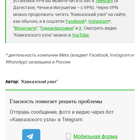
установки VPN вы можете читать нас в
Telegram
(в
Дагестане, Чечне и Ингушетии – с VPN). Через VPN
можно продолжать читать "Кавказский узел" на сайте,
как обычно, и в соцсетях
Facebook
*,
Instagram
*,
"
ВКонтакте
", "
Одноклассники
" и
X
. Смотреть видео
"Кавказского узла" можно в
YouTube
.
* деятельность компании Meta (владеет Facebook, Instagram и
WhatsApp) запрещена в России.
Автор:
"Кавказский узел"
Гласность помогает решить проблемы
Отправь сообщение, фото и видео через бот
«Кавказского узла» в Telegram
Мобильная форма