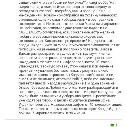
стыдно они что вам Грозный бомбили?", - darginec05r. "На
видео козел, а львы сейчас защищают свою родину от
господ этих козлов", - magnifico_555. И вообще. Тема
нахождения и возможной отправки на Украину чеченских
силовиков, одна из самых обсуждаемых в республике в
последние дни. Негатива в отношении Украины и украинцев
не наблюдал, во всяком случае такого не видел и не
слышал. Есть сочувствие, есть сожаление, есть желание,
чтобы это все закончилось как можно скорее, а вот
ненависти нет. Касательно утверждений Кадырова, что
среди находящихся на Украине чеченских силовиков нет ни
погибших. ни раненных, в это сложно поверить. Вчера в
Ватсап распространили аудиозапись, где мужчина на
чеченском языке рассказывает, что получил ранение и
находится в госпитале в Симферополе, который. как он
утверждает, "забит до отказа", Упоминает и применение
против них ударного беспилотника, в результате чего
имеется множество раненных Кадыров. либо совсем не
знает. и не понимает, что такое война, либо сознательно
пытается ввести народ в заблуждение. Ни одна война не
бывает без жертв. Любой мало-мальски разбирающийся в
военном деле человек знает, что потери среди наступающих
войск, бывают выше чем у обороняющихся. В республике
уже ходят разговоры о десятках убитых и раненных на
Украине чеченцев. Называются цифры от 40 человек и выше.
Так это или нет. сказать сложно. но ясно одно. Каждый день
войны на Украине уносит чьи-то жизни.
1