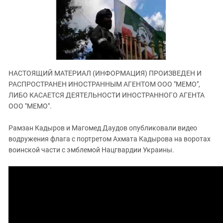
ЗАСТАВЛЯЕТ
Дагестан
КАВКАЗ ЗА ПАЛЕСТИНУ
Ингушетия
ИНАКОМЫСЛИЕ В ЧЕЧНЕ
Кабардино-Балкария
ПРЕСЛЕДОВАНИЕ АКТИВИСТОВ
МОБИЛИЗАЦИЯ И ПРОТЕСТЫ
Калмыкия
Карачаево-Черкесия
НАСТОЯЩИЙ МАТЕРИАЛ (ИНФОРМАЦИЯ) ПРОИЗВЕДЕН И
РАСПРОСТРАНЕН ИНОСТРАННЫМ АГЕНТОМ ООО "МЕМО",
Краснодарский край
ЛИБО КАСАЕТСЯ ДЕЯТЕЛЬНОСТИ ИНОСТРАННОГО АГЕНТА
Нагорный Карабах
ООО "МЕМО".
Российская Федерация
Рамзан Кадыров и Магомед Даудов опубликовали видео
Ростовская область
водружения флага с портретом Ахмата Кадырова на воротах
Северная Осетия - Алания
воинской части с эмблемой Нацгвардии Украины.
СКФО
Ставропольский край
Чечня
Южная Осетия