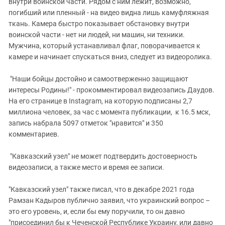
внутри воинской части. Рядом с ним лежит, возможно,
погибший или пленный - на видео видна лишь камуфляжная
ткань. Камера быстро показывает обстановку внутри
воинской части - нет ни людей, ни машин, ни техники.
Мужчина, который устанавливал флаг, поворачивается к
камере и начинает спускаться вниз, следует из видеоролика.
"Наши бойцы достойно и самоотверженно защищают
интересы Родины!" - прокомментировал видеозапись Даудов.
На его странице в Instagram, на которую подписаны 2,7
миллиона человек, за час с
момента
публикации, к 16.5 мск,
запись набрала 5097 отметок "нравится" и 350
комментариев.
"Кавказский узел" не может подтвердить достоверность
видеозаписи, а также место и время ее записи.
"Кавказский узел" также писал, что в декабре 2021 года
Рамзан Кадыров публично заявил, что украинский вопрос –
это его уровень, и, если бы ему поручили, то он давно
"присоединил бы к Чеченской Республике Украину, или давно