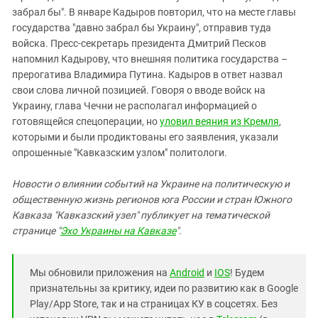
забрал бы". В январе Кадыров повторил, что на месте главы
государства "давно забрал бы Украину", отправив туда
войска. Пресс-секретарь президента Дмитрий Песков
напомнил Кадырову, что внешняя политика государства –
прерогатива Владимира Путина. Кадыров в ответ назвал
свои слова личной позицией. Говоря о вводе войск на
Украину, глава Чечни не располагал информацией о
готовящейся спецоперации, но
уловил веяния из Кремля
,
которыми и были продиктованы его заявления, указали
опрошенные "Кавказским узлом" политологи.
Новости о влиянии событий на Украине на политическую и
общественную жизнь регионов юга России и стран Южного
Кавказа "Кавказский узел" публикует на тематической
странице "
Эхо Украины на Кавказе
".
Мы обновили приложения на
Android
и
IOS
! Будем
признательны за критику, идеи по развитию как в Google
Play/App Store, так и на страницах КУ в соцсетях. Без