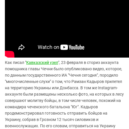
Южный Кавказ
ЮФО
Как писал "
Кавказский узел
", 23 февраля в сториз аккаунта
помощника главы Чечни было опубликовано видео, которое,
по данным государственного ИА "Чечня сегодня", породило
"многочисленные слухи" о том, что Рамзан Кадыров прилетел
на территорию Украины или Донбасса. В том же Instagram-
аккаунте были размещены несколько фото, на которых в лесу
совершают молитву бойцы, в том числе человек, похожий на
командира чеченского батальона "Юг". Кадыров
продемонстрировал готовность отправить бойцов на
Украину, собрав в Грозном 12 тысяч силовиков и
военнослужащих. По его словам, отправиться на Украину