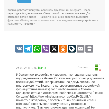
Кнопка работает при установленном приложении Telegram. После
перехода в бот, нажмите на «Запустить бота» и напишите нам. Для
отправки фото и видео — нажмите на значок скрепки, выберите
функцию «Файл», затем отметьте фото или видео в памяти устройства и
нажмите «Отправить».
VK
Telegram
WhatsApp
Viber
X
Odnoklassniki
LiveJournal
Email
Print
1
Оценить:
26.02.22 в 19:09
jean
#
0
И без всяких видео было известно,, что туда направлены
подразделения из Чечни. Об этом говорилось еще до начала
военных действий. Теперь это нашло документальное
подтверждение. Видео, на котором силовик в российской
форме устанаввлиает флаг с изображением Ахмата
Кадырова есть и в Инстаграм-пабликах. В частности, "Чечня
Сегодня" (https://www.instagram.com/p/CacRy6jLJ88/),
поместил этот ролик, с постом - "львы пришли и козлы
сбежали". Пост вызвал возмущение у некоторых
подписчиков. "Вам что плохого зделали украинцы? Не