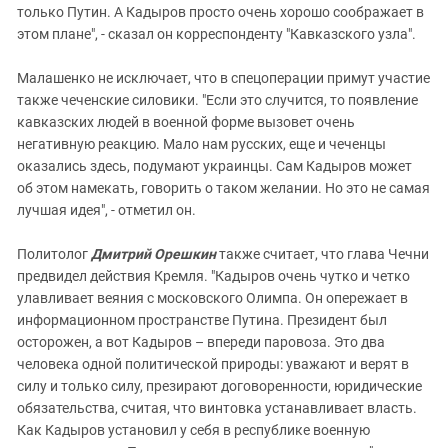
только Путин. А Кадыров просто очень хорошо соображает в
этом плане", - сказал он корреспонденту "Кавказского узла".
Малашенко не исключает, что в спецоперации примут участие
также чеченские силовики. "Если это случится, то появление
кавказских людей в военной форме вызовет очень
негативную реакцию. Мало нам русских, еще и чеченцы
оказались здесь, подумают украинцы. Сам Кадыров может
об этом намекать, говорить о таком желании. Но это не самая
лучшая идея", - отметил он.
Политолог
Дмитрий Орешкин
также считает, что глава Чечни
предвидел действия Кремля. "Кадыров очень чутко и четко
улавливает веяния с московского Олимпа. Он опережает в
информационном пространстве Путина. Президент был
осторожен, а вот Кадыров – впереди паровоза. Это два
человека одной политической природы: уважают и верят в
силу и только силу, презирают договоренности, юридические
обязательства, считая, что винтовка устанавливает власть.
Как Кадыров установил у себя в республике военную