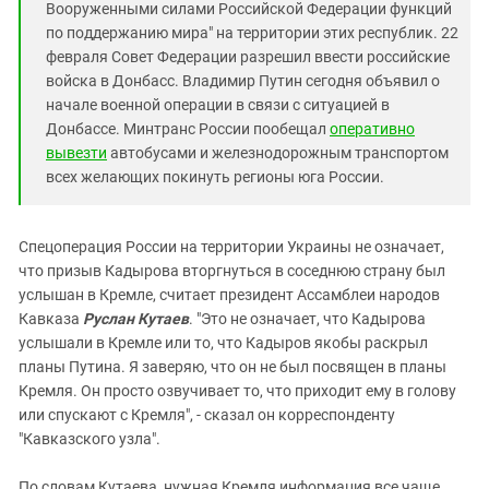
Вооруженными силами Российской Федерации функций
по поддержанию мира" на территории этих республик. 22
февраля Совет Федерации разрешил ввести российские
войска в Донбасс. Владимир Путин сегодня объявил о
начале военной операции в связи с ситуацией в
Донбассе. Минтранс России пообещал
оперативно
вывезти
автобусами и железнодорожным транспортом
всех желающих
покинуть
регионы юга России.
Спецоперация России на территории Украины не означает,
что призыв Кадырова вторгнуться в соседнюю страну был
услышан в Кремле, считает президент Ассамблеи народов
Кавказа
Руслан Кутаев
. "Это не означает, что Кадырова
услышали в Кремле или то, что Кадыров якобы раскрыл
планы Путина. Я заверяю, что он не был посвящен в планы
Кремля. Он просто озвучивает то, что приходит ему в голову
или спускают с Кремля", - сказал он корреспонденту
"Кавказского узла".
По словам Кутаева, нужная Кремля информация все чаще