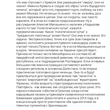
что ему спускают с Кремля. Без разрешения "сверху", они не
чихнет. Именно Кремль и создал его образ "злого бородатого
чечена", который чуть-что, перережет горло любому, на кого
укажет Москва. Но чеченцы-то знают. что он за вояка, да и
все его окружение в целом. Они не солдаты. они просто
каратели. И в этом их главное предназначение. Ну а
рассуждения Алексея Малашенко о наличии у Кадырова
какого-то там "политического чутья", кажутся
преувеличенными. Какое "политическое чутье" у
"преданного пехотинца" может быть? Оно ему и не нужно. Его
задача - беспрекословно, точно и в срок (как говорили в
армии). исполнять указания прямого командира, коим он
считает только Путина. Вот все. Ну и если Малашенко еще не
в курсе. Чеченские силовики на Украине присутствуют.
Причем не только части Минобороны из состава 42-ой
гвардейской мотострелковой дивизии, что дислоцирована в
республике, но и подразделения Росгвардии. Если в первых
большинство военнослужащих составляют жители
соседних регионов, в основном Дагестана, то во вторых
практически поголовно одни чеченцы. Они-то и будут
привлекаться для проведения всяких там "зачисток" и
прочих "мероприятий" на "освобожденных" территориях
Украины, чтобы внушить страх гражданскому населению.
Повторюсь - как воинам, как солдатам, им грош цена. Это
хорошо показали события в Грозном, когда сотни
кадыровцев часами штурмовали захваченные несколькими
боевиками здания Дома печати и школы в 2014 году. и в
конце-концов просто уничтожили оба здания огнем из
тяжелых пулеметов с бронемашин.