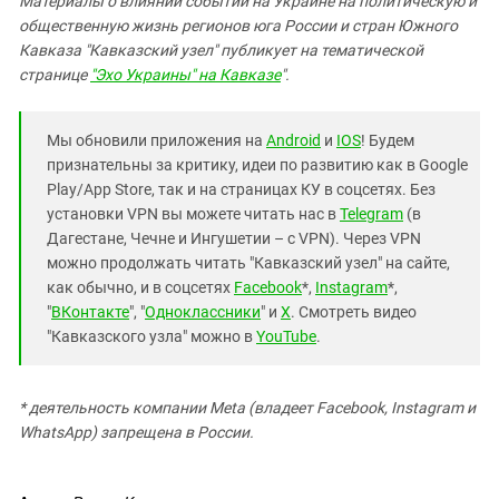
Материалы о влиянии событий на Украине на политическую и
общественную жизнь регионов юга России и стран Южного
Кавказа "Кавказский узел" публикует на тематической
странице
"Эхо Украины" на Кавказе
".
Мы обновили приложения на
Android
и
IOS
! Будем
признательны за критику, идеи по развитию как в Google
Play/App Store, так и на страницах КУ в соцсетях. Без
установки VPN вы можете читать нас в
Telegram
(в
Дагестане, Чечне и Ингушетии – с VPN). Через VPN
можно продолжать читать "Кавказский узел" на сайте,
как обычно, и в соцсетях
Facebook
*,
Instagram
*,
"
ВКонтакте
", "
Одноклассники
" и
X
. Смотреть видео
"Кавказского узла" можно в
YouTube
.
* деятельность компании Meta (владеет Facebook, Instagram и
WhatsApp) запрещена в России.