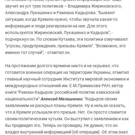
звучит из уст трех политиков – Владимира Жириновского,
Александра Лукашенко и Рамзана Кадырова. "Бывают
ситуации, когда Кремлю нужно, чтобы звучала какая-то
информация и люди реагировали на нее. Для этого
используются Жириновский, Лукашенко и Кадыров", -
подчеркнул он. По словам Кутаева, эти политики озвучивают
"угрозы, предупреждения, призывы Кремля". "Возможно, это
именно тот случай", - отметил он.
На протяжении долгого времени никто и не скрывал, что
готовится военная операция на территории Украины, отметил
главный научный сотрудник Института мировой экономики и
международных отношений им. Е.М.Примакова РАН, автор
книги "Рамзан Кадыров: российский политик кавказской
национальности"
Алексей Малашенко
. "Кадыров своим
заявлением не раскрыл планы Кремля. Ну и нельзя сказать,
что в Кремле услышали его призыв. Нет. Он просто славится
своим политическим чутьем. Он выступил с заявлением и как
бы предвидел это. Теперь он провидец. Не думаю, что он
владел внутренней информацией [об операции]. Об этом знал