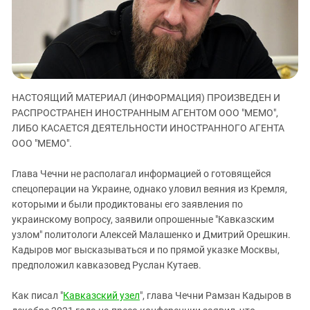
ЗАСТАВЛЯЕТ
Дагестан
КАВКАЗ ЗА ПАЛЕСТИНУ
Ингушетия
ИНАКОМЫСЛИЕ В ЧЕЧНЕ
Кабардино-Балкария
ПРЕСЛЕДОВАНИЕ АКТИВИСТОВ
МОБИЛИЗАЦИЯ И ПРОТЕСТЫ
Калмыкия
НАСТОЯЩИЙ МАТЕРИАЛ (ИНФОРМАЦИЯ) ПРОИЗВЕДЕН И
Карачаево-Черкесия
РАСПРОСТРАНЕН ИНОСТРАННЫМ АГЕНТОМ ООО "МЕМО",
Краснодарский край
ЛИБО КАСАЕТСЯ ДЕЯТЕЛЬНОСТИ ИНОСТРАННОГО АГЕНТА
Нагорный Карабах
ООО "МЕМО".
Российская Федерация
Глава Чечни не располагал информацией о готовящейся
Ростовская область
спецоперации на Украине, однако уловил веяния из Кремля,
которыми и были продиктованы его заявления по
Северная Осетия - Алания
украинскому вопросу, заявили опрошенные "Кавказским
СКФО
узлом" политологи Алексей Малашенко и Дмитрий Орешкин.
Ставропольский край
Кадыров мог высказываться и по прямой указке Москвы,
предположил кавказовед Руслан Кутаев.
Чечня
Южная Осетия
Как писал "
Кавказский узел
", глава Чечни Рамзан Кадыров в