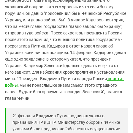
декабре 2021 года на пресс-конференции заявил, что
Южный Кавказ
украинский вопрос – это его уровень и что если бы ему
ЮФО
поручили, он давно "присоединил бы к Чеченской Республике
Украину, или давно забрал бы". В январе Кадыров повторил,
что на месте главы государства "давно забрал бы Украину",
отправив туда войска. Пресс-секретарь президента России
после этого напомнил, что внешняя политика государства -
прерогатива Путина. Кадыров в ответ назвал слова об
Украине своей личной позицией. 14 февраля Кадыров сделал
еще одно заявление, в котором указал, что президент
Украины Владимир Зеленский должен сделать все, что от
него зависит, для избежания кровопролития и установления
мира. "Президент Владимир Путин и народы России
не хотят
войны
, мы не понаслышке знаем смысл этого страшного
слова. Будьте благоразумны, господин Зеленский", - заявил
глава Чечни.
21 февраля Владимир Путин подписал указы о
признании ЛНР и ДНР. Министерству обороны теми же
указами было предписано "обеспечить осуществление