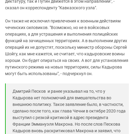
диктатуру, так и Путин движется в этом направлении", -
сказал он корреспонденту "Кавказского узла".
Он также не исключил привлечения к военным действиям
чеченских силовиков. "Возможно, но не в войсковых
операциях, а для устрашения и выполнения полицейских
функций на зачищенных территориях. А в выполнении других
операций их не допустят, поскольку министр обороны Сергей
Шойгу, как мне кажется, не считает, что кадыровские воины
хороши. Он будет опираться на своих. А вот для установления
путинского режима на новых территориях, силы Кадырова
могут быть использованы", - подчеркнул он.
Дмитрий Песков и ранее указывал на то, что у
Кадырова нет полномочий для вмешательства во
внешнюю политику. Такое заявление было, в частности,
сделано после того, как глава Чечни в октябре 2020 года
выступил с резкой критикой в адрес президента
Франции Эммануэля Макрона. Но после слов Пескова
Кадыров вновь раскритиковал Макрона и заявил, что