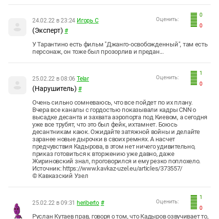
0
Оценить:
24.02.22 в 23:24
Игорь С
0
(Эксперт)
#
У Тарантино есть фильм "Джанго-освобожденный", там есть
персонаж, он тоже был прозорлив и предан...
1
Оценить:
25.02.22 в 08:06
Telar
0
(Нарушитель)
#
Очень сильно сомневаюсь, что все пойдет по их плану.
Вчера все каналы с гордостью показывали кадры CNN о
высадке десанта и захвата аэропорта под Киевом, а сегодня
уже все трубят, что это был фейк, ихтамнет. Боюсь
десантникам каюк. Ожидайте затяжной войны и делайте
заранее новые дырочки в своих ремнях. А насчет
предчувствия Кадырова, в этом нет ничего удивительно,
приказ готовиться к вторжению уже давно, даже
Жириновский знал, проговорился и ему резко поплохело.
Источник: https://www.kavkaz-uzel.eu/articles/373557/
© Кавказский Узел
1
Оценить:
25.02.22 в 09:31
heriberto
#
0
Руслан Кутаев прав, говоря о том, что Кадыров озвучивает то,