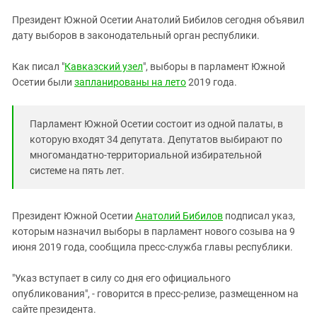
ЗАСТАВЛЯЕТ
Дагестан
Президент Южной Осетии Анатолий Бибилов сегодня объявил
КАВКАЗ ЗА ПАЛЕСТИНУ
Ингушетия
дату выборов в законодательный орган республики.
ИНАКОМЫСЛИЕ В ЧЕЧНЕ
Кабардино-Балкария
ПРЕСЛЕДОВАНИЕ АКТИВИСТОВ
Как писал "
Кавказский узел
", выборы в парламент Южной
МОБИЛИЗАЦИЯ И ПРОТЕСТЫ
Калмыкия
Осетии были
запланированы на лето
2019 года.
Карачаево-Черкесия
Краснодарский край
Парламент Южной Осетии состоит из одной палаты, в
которую входят 34 депутата. Депутатов выбирают по
Нагорный Карабах
многомандатно-территориальной избирательной
Российская Федерация
системе на пять лет.
Ростовская область
Северная Осетия - Алания
Президент Южной Осетии
Анатолий Бибилов
подписал указ,
которым назначил выборы в парламент нового созыва на 9
СКФО
июня 2019 года, сообщила пресс-служба главы республики.
Ставропольский край
Чечня
"Указ вступает в силу со дня его официального
опубликования", - говорится в пресс-релизе, размещенном на
Южная Осетия
сайте президента.