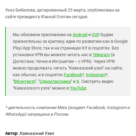
Южный Кавказ
Указ Бибилова, датированный 25 марта, опубликован на
ЮФО
сайте президента Южной Осетии сегодня.
Мы обновили приложения на
Android
и
IOS
! Будем
признательны за критику, идеи по развитию как в Google
Play/App Store, так и на страницах КУ в соцсетях. Без
установки VPN вы можете читать нас в
Telegram
(в
Дагестане, Чечне и Ингушетии – с VPN). Через VPN
можно продолжать читать "Кавказский узел" на сайте,
как обычно, и в соцсетях
Facebook
*,
Instagram
*,
"
ВКонтакте
", "
Одноклассники
" и
X
. Смотреть видео
"Кавказского узла" можно в
YouTube
.
* деятельность компании Meta (владеет Facebook, Instagram и
WhatsApp) запрещена в России.
Автор:
Кавказский Узел