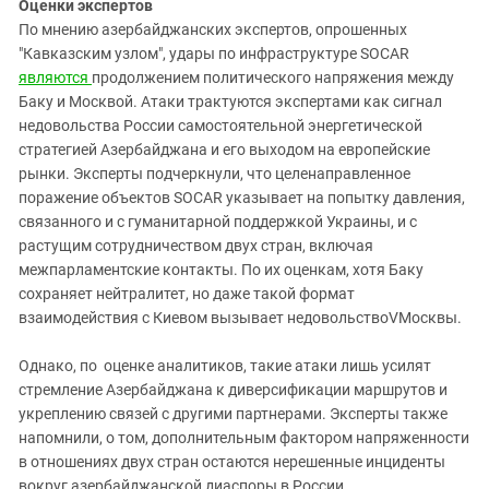
Оценки экспертов
По мнению азербайджанских экспертов, опрошенных
"Кавказским узлом", удары по инфраструктуре
SOCAR
являются
продолжением политического напряжения между
Баку и Москвой. Атаки трактуются экспертами как сигнал
недовольства России самостоятельной энергетической
стратегией Азербайджана и его выходом на европейские
рынки. Эксперты подчеркнули, что целенаправленное
поражение объектов SOCAR указывает на попытку давления,
связанного и с гуманитарной поддержкой Украины, и c
растущим сотрудничеством двух стран, включая
межпарламентские контакты. По их оценкам, хотя Баку
сохраняет нейтралитет, но даже такой формат
взаимодействия с Киевом вызывает недовольствоVМосквы.
Однако, по оценке аналитиков, такие атаки лишь усилят
стремление Азербайджана к диверсификации маршрутов и
укреплению связей с другими партнерами. Эксперты также
напомнили, о том, дополнительным фактором напряженности
в отношениях двух стран остаются нерешенные инциденты
вокруг азербайджанской диаспоры в России.