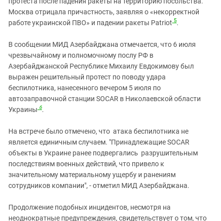
протеста после падения ракеты на территорию посольства.
Москва отрицала причастность, заявляя о «некорректной
5
работе украинской ПВО» и падении ракеты Patriot
.
В сообщении МИД Азербайджана отмечается, что 6 июля
чрезвычайному и полномочному послу РФ в
Азербайджанской Республике Михаилу Евдокимову был
выражен решительный протест по поводу удара
беспилотника, нанесенного вечером 5 июля по
автозаправочной станции SOCAR в Николаевской области
6
Украины
.
На встрече было отмечено, что атака беспилотника не
является единичным случаем. "Принадлежащие SOCAR
объекты в Украине ранее подвергались разрушительным
последствиям военных действий, что привело к
значительному материальному ущербу и ранениям
сотрудников компании", - отметил МИД Азербайджана.
Продолжение подобных инцидентов, несмотря на
неоднократные предупреждения, свидетельствует о том, что