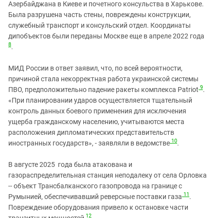
Азербайджана в Киеве и почетного консульства в Харькове.
Была разрушена часть стены, повреждены конструкции,
служебный транспорт и консульский отдел. Координаты
дипобъектов были переданы Москве еще в апреле 2022 года
8
.
МИД России в ответ заявил, что, по всей вероятности,
причиной стала некорректная работа украинской системы
9
ПВО, предположительно падение ракеты комплекса Patriot
.
«При планировании ударов осуществляется тщательный
контроль данных боевого применения для исключения
ущерба гражданскому населению, учитываются места
расположения дипломатических представительств
10
иностранных государств», - заявляли в ведомстве
.
В августе 2025 года была атакована и
газораспределительная станция неподалеку от села Орловка
-- объект Трансбалканского газопровода на границе с
11
Румынией, обеспечивавший реверсные поставки газа
.
Повреждение оборудования привело к остановке части
12
транзитных мощностей
.