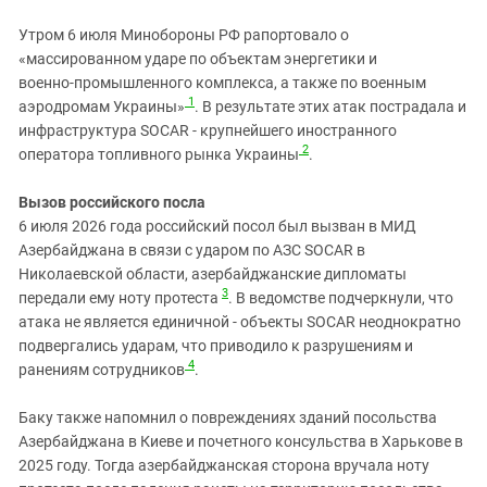
Южный Кавказ
Утром 6 июля Минобороны РФ рапортовало о
ЮФО
«массированном ударе по объектам энергетики и
военно‑промышленного комплекса, а также по военным
1
аэродромам Украины»
. В результате этих атак пострадала и
инфраструктура SOCAR - крупнейшего иностранного
2
оператора топливного рынка Украины
.
Вызов российского посла
6 июля 2026 года российский посол был вызван в МИД
Азербайджана в связи с ударом по АЗС SOCAR в
Николаевской области, азербайджанские дипломаты
3
передали ему ноту протеста
. В ведомстве подчеркнули, что
атака не является единичной - объекты SOCAR неоднократно
подвергались ударам, что приводило к разрушениям и
4
ранениям сотрудников
.
Баку также напомнил о повреждениях зданий посольства
Азербайджана в Киеве и почетного консульства в Харькове в
2025 году. Тогда азербайджанская сторона вручала ноту