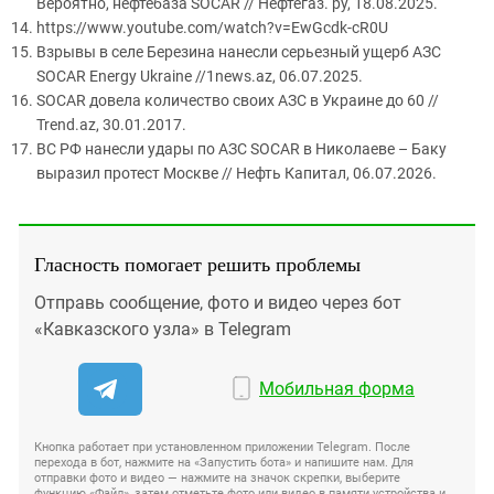
Вероятно, нефтебаза SOCAR // Нефтегаз. ру, 18.08.2025.
https://www.youtube.com/watch?v=EwGcdk-cR0U
Взрывы в селе Березина нанесли серьезный ущерб АЗС
SOCAR Energy Ukraine //1news.az, 06.07.2025.
SOCAR довела количество своих АЗС в Украине до 60 //
Trend.az, 30.01.2017.
ВС РФ нанесли удары по АЗС SOCAR в Николаеве – Баку
выразил протест Москве // Нефть Капитал, 06.07.2026.
Гласность помогает решить проблемы
Отправь сообщение, фото и видео через бот
«Кавказского узла» в Telegram
Мобильная форма
Кнопка работает при установленном приложении Telegram. После
перехода в бот, нажмите на «Запустить бота» и напишите нам. Для
отправки фото и видео — нажмите на значок скрепки, выберите
функцию «Файл», затем отметьте фото или видео в памяти устройства и