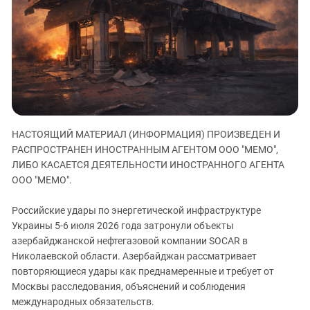
ЗАСТАВЛЯЕТ
Дагестан
КАВКАЗ ЗА ПАЛЕСТИНУ
Ингушетия
ИНАКОМЫСЛИЕ В ЧЕЧНЕ
Кабардино-Балкария
ПРЕСЛЕДОВАНИЕ АКТИВИСТОВ
МОБИЛИЗАЦИЯ И ПРОТЕСТЫ
Калмыкия
Карачаево-Черкесия
Краснодарский край
НАСТОЯЩИЙ МАТЕРИАЛ (ИНФОРМАЦИЯ) ПРОИЗВЕДЕН И
Нагорный Карабах
РАСПРОСТРАНЕН ИНОСТРАННЫМ АГЕНТОМ ООО "МЕМО",
Российская Федерация
ЛИБО КАСАЕТСЯ ДЕЯТЕЛЬНОСТИ ИНОСТРАННОГО АГЕНТА
ООО "МЕМО".
Ростовская область
Северная Осетия - Алания
Российские удары по энергетической инфраструктуре
Украины 5-6 июля 2026 года затронули объекты
СКФО
азербайджанской нефтегазовой компании SOCAR в
Ставропольский край
Николаевской области. Азербайджан рассматривает
Чечня
повторяющиеся удары как преднамеренные и требует от
Москвы расследования, объяснений и соблюдения
Южная Осетия
международных обязательств.