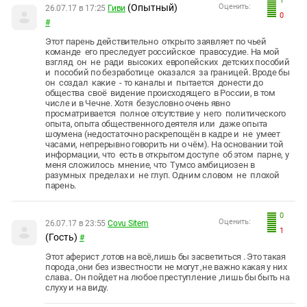
1
(Опытный)
Оценить:
26.07.17 в 17:25
Гиви
0
#
Этот парень действительно открыто заявляет по чьей
команде его преследует российское правосудие. На мой
взгляд он не ради высоких европейских детских пособий
и пособий по безработице оказался за границей. Вроде бы
он создал какие - то каналы и пытается донести до
общества своё видение происходящего в России, в том
числе и в Чечне. Хотя безусловно очень явно
просматривается полное отсутствие у него политического
опыта, опыта общественного деятеля или даже опыта
шоумена (недостаточно раскрепощён в кадре и не умеет
часами, непрерывно говорить ни о чём). На основании той
информации, что есть в открытом доступе об этом парне, у
меня сложилось мнение, что Тумсо амбициозен в
разумных пределах и не глуп. Одним словом не плохой
парень.
0
Оценить:
26.07.17 в 23:55
Covu Sitem
1
(Гость)
#
Этот аферист ,готов на всё,лишь бы засветиться . Это такая
порода ,они без известности не могут ,не важно какая у них
слава.. Он пойдет на любое преступление ,лишь бы быть на
слуху и на виду.