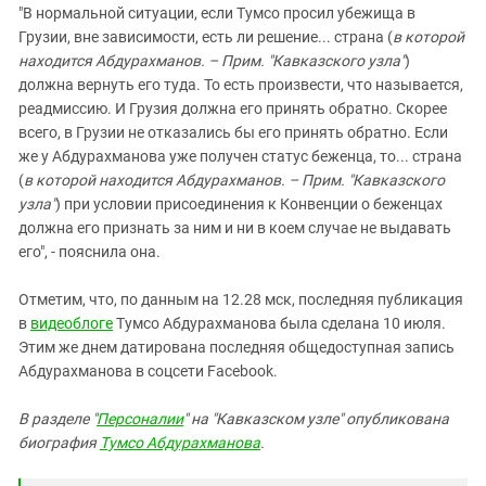
"В нормальной ситуации, если Тумсо просил убежища в
Грузии, вне зависимости, есть ли решение... страна (
в которой
находится Абдурахманов. – Прим. "Кавказского узла"
)
должна вернуть его туда. То есть произвести, что называется,
реадмиссию. И Грузия должна его принять обратно. Скорее
всего, в Грузии не отказались бы его принять обратно. Если
же у Абдурахманова уже получен статус беженца, то... страна
(
в которой находится Абдурахманов. – Прим. "Кавказского
узла"
) при условии присоединения к Конвенции о беженцах
должна его признать за ним и ни в коем случае не выдавать
его", - пояснила она.
Отметим, что, по данным на 12.28 мск, последняя публикация
в
видеоблоге
Тумсо Абдурахманова была сделана 10 июля.
Этим же днем датирована последняя общедоступная запись
Абдурахманова в соцсети Facebook.
В разделе "
Персоналии
" на "Кавказском узле" опубликована
биография
Тумсо Абдурахманова
.