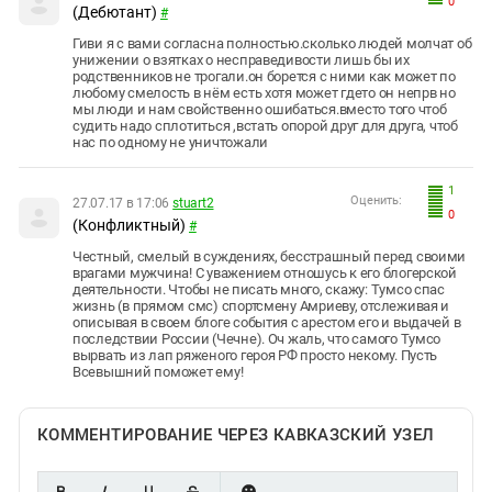
0
(Дебютант)
#
Гиви я с вами согласна полностью.сколько людей молчат об
унижении о взятках о несправедивости лишь бы их
родственников не трогали.он борется с ними как может по
любому смелость в нём есть хотя может гдето он непрв но
мы люди и нам свойственно ошибаться.вместo того чтоб
судить надо сплотиться ,встать опорой друг для друга, чтоб
нас по одному не уничтожали
1
Оценить:
27.07.17 в 17:06
stuart2
0
(Конфликтный)
#
Честный, смелый в суждениях, бесстрашный перед своими
врагами мужчина! С уважением отношусь к его блогерской
деятельности. Чтобы не писать много, скажу: Тумсо спас
жизнь (в прямом смс) спортсмену Амриеву, отслеживая и
описывая в своем блоге события с арестом его и выдачей в
последствии России (Чечне). Оч жаль, что самого Тумсо
вырвать из лап ряженого героя РФ просто некому. Пусть
Всевышний поможет ему!
КОММЕНТИРОВАНИЕ ЧЕРЕЗ КАВКАЗСКИЙ УЗЕЛ