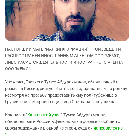
ЗАСТАВЛЯЕТ
Дагестан
КАВКАЗ ЗА ПАЛЕСТИНУ
Ингушетия
ИНАКОМЫСЛИЕ В ЧЕЧНЕ
Кабардино-Балкария
ПРЕСЛЕДОВАНИЕ АКТИВИСТОВ
МОБИЛИЗАЦИЯ И ПРОТЕСТЫ
Калмыкия
Карачаево-Черкесия
НАСТОЯЩИЙ МАТЕРИАЛ (ИНФОРМАЦИЯ) ПРОИЗВЕДЕН И
Краснодарский край
РАСПРОСТРАНЕН ИНОСТРАННЫМ АГЕНТОМ ООО "МЕМО",
Нагорный Карабах
ЛИБО КАСАЕТСЯ ДЕЯТЕЛЬНОСТИ ИНОСТРАННОГО АГЕНТА
ООО "МЕМО".
Российская Федерация
Ростовская область
Уроженец Грозного Тумсо Абдурахманов, объявленный в
розыск в России, рискует быть экстрадированным на родину,
Северная Осетия - Алания
несмотря на просьбу предоставить ему политубежище в
СКФО
Грузии, считает правозащитница Светлана Ганнушкина.
Ставропольский край
Как писал "
Кавказский узел
", Тумсо Абдурахманов,
Чечня
объявленный в России в федеральный розыск, сообщил о
Южная Осетия
своем задержании в одной из стран, куда он
направился из