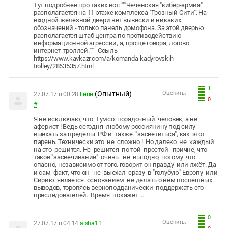
Тут подробнее про таких вот: """Чеченская "кибер-армия"
располагается на 11 этаже комплекса "Грозный-Сити". На
входной железной двери нет вывески и никаких
обозначений - только панель домофона. За этой дверью
располагается штаб центра по противодействию
информационной агрессии, а, проще говоря, логово
интернет-троллей.""" Ссыль
https://www.kavkazr.com/a/komanda-kadyrovskih-
trolley/28635357.html
1
(Опытный)
Оценить:
27.07.17 в 00:28
Гиви
0
#
Я не исключаю, что Тумсо порядочный человек, а не
аферист ! Ведь сегодня любому россиянину под силу
выехать за пределы РФ и также "засветиться", как этот
парень. Технически это не сложно ! Но далеко не каждый
на это решится. Не решится по той простой причне, что
такое "засвечивание" очень не выгодно, потому что
опасно, независимо от того. говорит он правду или лжёт. Да
и сам факт, что он не выехал сразу в "голубую" Европу или
Сирию является основанием не делать о нём поспешных
выводов, торопясь верноподданически поддержать его
преследователей. Время покажет ...
0
Оценить:
27.07.17 в 04:14
aisha11