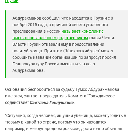
Грузии
.
Южный Кавказ
ЮФО
Абдурахманов сообщил, что находится в Грузии с 8
ноября 2015 года, а причиной своего уголовного
преследования в России
называет конфликт с
высокопоставленным родственником
главы Чечни.
Власти Грузии отказали ему в предоставлении
политубежища. При этом ("Кавказский узел" может
сообщить название организации по запросу) просил
Генпрокуратуру России вмешаться в дело
Абдурахманова.
Основания беспокоиться за судьбу Тумсо Абдурахманова
имеются, считает председатель Комитета "Гражданское
содействие"
Светлана Ганнушкина
.
"Ситуация, когда человек, ищущий убежища, может угодить в
тюрьму в какой-то стране, потому что он находится,
например, в международном розыске, достаточно обычная.