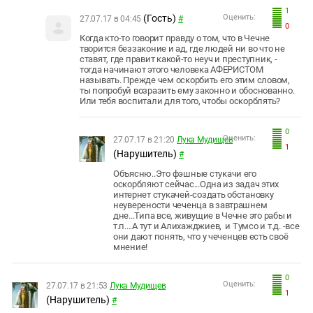
1
(Гость)
Оценить:
27.07.17 в 04:45
#
0
Когда кто-то говорит правду о том, что в Чечне
творится беззаконие и ад, где людей ни во что не
ставят, где правит какой-то неуч и преступник, -
тогда начинают этого человека АФЕРИСТОМ
называть. Прежде чем оскорбить его этим словом,
ты попробуй возразить ему законно и обоснованно.
Или тебя воспитали для того, чтобы оскорблять?
0
Оценить:
27.07.17 в 21:20
Лука Мудищев
1
(Нарушитель)
#
Объясню..Это фэшные стукачи его
оскорбляют сейчас...Одна из задач этих
интернет стукачей-создать обстановку
неуверености чеченца в завтрашнем
дне...Типа все, живущие в Чечне это рабы и
т.п....А тут и Алихажджиев, и Тумсо и т.д. -все
они дают понять, что у чеченцев есть своё
мнение!
0
Оценить:
27.07.17 в 21:53
Лука Мудищев
1
(Нарушитель)
#