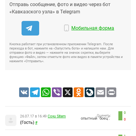
Отправь сообщение, фото и видео через бот
«Кавказского узла» в Telegram
Мобильная форма
Кнопка работает при установленном приложении Telegram. После
перехода в бот, нажмите на «Запустить бота» и напишите нам. Для
отправки фото и видео — нажмите на значок скрепки, выберите
функцию «Файл», затем отметьте фото или видео в памяти устройства и
нажмите «Отправить».
VK
Telegram
WhatsApp
Viber
X
Odnoklassniki
LiveJournal
Email
Print
0
Оценить:
26.07.17 в 16:49
Covu Sitem
опытный "боец".
0
(Гость)
#