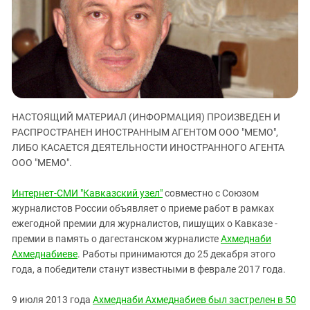
ЗАСТАВЛЯЕТ
Дагестан
КАВКАЗ ЗА ПАЛЕСТИНУ
Ингушетия
ИНАКОМЫСЛИЕ В ЧЕЧНЕ
Кабардино-Балкария
ПРЕСЛЕДОВАНИЕ АКТИВИСТОВ
МОБИЛИЗАЦИЯ И ПРОТЕСТЫ
Калмыкия
Карачаево-Черкесия
НАСТОЯЩИЙ МАТЕРИАЛ (ИНФОРМАЦИЯ) ПРОИЗВЕДЕН И
Краснодарский край
РАСПРОСТРАНЕН ИНОСТРАННЫМ АГЕНТОМ ООО "МЕМО",
Нагорный Карабах
ЛИБО КАСАЕТСЯ ДЕЯТЕЛЬНОСТИ ИНОСТРАННОГО АГЕНТА
Российская Федерация
ООО "МЕМО".
Ростовская область
Интернет-СМИ "Кавказский узел"
совместно с Союзом
Северная Осетия - Алания
журналистов России объявляет о приеме работ в рамках
ежегодной премии для журналистов, пишущих о Кавказе -
СКФО
премии в память о дагестанском журналисте
Ахмеднаби
Ставропольский край
Ахмеднабиеве
. Работы принимаются до 25 декабря этого
Чечня
года, а победители станут известными в феврале 2017 года.
Южная Осетия
9 июля 2013 года
Ахмеднаби Ахмеднабиев был застрелен в 50