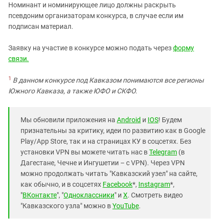
Номинант и номинирующее лицо должны раскрыть
псевдоним организаторам конкурса, в случае если им
подписан материал.
Заявку на участие в конкурсе можно подать через
форму
связи.
1
В данном конкурсе под Кавказом понимаются все регионы
Южного Кавказа, а также ЮФО и СКФО.
Мы обновили приложения на
Android
и
IOS
! Будем
признательны за критику, идеи по развитию как в Google
Play/App Store, так и на страницах КУ в соцсетях. Без
установки VPN вы можете читать нас в
Telegram
(в
Дагестане, Чечне и Ингушетии – с VPN). Через VPN
можно продолжать читать "Кавказский узел" на сайте,
как обычно, и в соцсетях
Facebook
*,
Instagram
*,
"
ВКонтакте
", "
Одноклассники
" и
X
. Смотреть видео
"Кавказского узла" можно в
YouTube
.