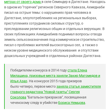
Южный Кавказ
метрах от своего дома
в селе Семендер в Дагестане. Находясь
в одном из "горячих" регионов Северного Кавказа, Ахмеднаби
ЮФО
писал на острые темы: о нарушениях прав человека в
Дагестане, злоупотреблениях на региональных выборах,
преступлениях сотрудников силовых структур, о
преследовании религиозных общин и отдельных верующих. В
своих публикациях Ахмеднабиев поднимал вопросы отвода
земель сельхозназначения под коммерческое строительство,
писал о проблемах жителей высокогорных сел, а также о
низком уровне медицинского обслуживания и отсутствии
дошкольных учреждений в отдаленных районах Дагестана.
Победителем конкурса в 2014 году
стала Елена
Милашина, призовые места заняли Закир Магомедов и
Илья Азар
. На конкурсе 2015 года призеров
было четверо, первое место
заняла статья заместителя
главного редактора "Новой газеты" Сергея
Соколова
"Батальон призраков", посвященная
чеченскому следу в убийстве
Бориса Немцова
.