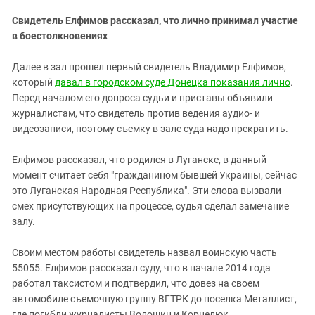
Свидетель Елфимов рассказал, что лично принимал участие
в боестолкновениях
Далее в зал прошел первый свидетель Владимир Елфимов,
который
давал в городском суде Донецка показания лично
.
Перед началом его допроса судьи и приставы объявили
журналистам, что свидетель против ведения аудио- и
видеозаписи, поэтому съемку в зале суда надо прекратить.
Елфимов рассказал, что родился в Луганске, в данный
момент считает себя "гражданином бывшей Украины, сейчас
это Луганская Народная Республика". Эти слова вызвали
смех присутствующих на процессе, судья сделал замечание
залу.
Своим местом работы свидетель назвал воинскую часть
55055. Елфимов рассказал суду, что в начале 2014 года
работал таксистом и подтвердил, что довез на своем
автомобиле съемочную группу ВГТРК до поселка Металлист,
где погибли журналисты Волошин и Корнелюк.