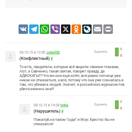
VK
Telegram
WhatsApp
Viber
X
Odnoklassniki
LiveJournal
Email
Print
0
Оценить:
08.10.15 в 13:00
Julia000
0
(Конфликтный)
#
То есть, свидетели, которые всё видели своими глазами,
лгут, а Савченко, такая святая, говорит правду, да
АДВОКАТЫ!? Что же они ещё хотят, всё равно летчице уже
никак не
отмазаться
, а всё, потому что она уже созналась в
том, что убивала людей. Значит, и российских журналистов
убила именно она!!!
0
Оценить:
08.10.15 в 14:04
tiotia
0
(Нарушитель)
#
Пожалуй,на таком "суде" и Исус Христос бы не
отмазался!