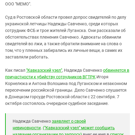
ЗАСТАВЛЯЕТ
ООО "МЕМО".
Дагестан
КАВКАЗ ЗА ПАЛЕСТИНУ
Ингушетия
ИНАКОМЫСЛИЕ В ЧЕЧНЕ
Суд в Ростовской области провел допрос свидетелей по делу
украинской летчицы Надежды Савченко, среди которых
Кабардино-Балкария
ПРЕСЛЕДОВАНИЕ АКТИВИСТОВ
сотрудник ФСБ и трое жителей Луганска. Они рассказали об
МОБИЛИЗАЦИЯ И ПРОТЕСТЫ
Калмыкия
обстоятельствах пленения Савченко. Адвокаты обвинили
Карачаево-Черкесия
свидетелей во лжи, а также обратили внимание на слова о
том, что у пленных забирались их личные вещи, а самих их
Краснодарский край
заставляли работать.
Нагорный Карабах
Как писал
"Кавказский узел"
, Надежда Савченко
обвиняется в
Российская Федерация
причастности к убийству сотрудников ВГТРК
Игоря
Ростовская область
Корнелюка и Антона Волошина под Луганском и незаконном
Северная Осетия - Алания
пересечении российской границы. Дело Савченко слушается
в Донецком горсуде Ростовской области с 22 сентября. 7
СКФО
октября состоялось очередное судебное заседание.
Ставропольский край
Чечня
Надежда Савченко
заявляет о своей
Южная Осетия
невиновности
.
("Кавказский узел" может сообщить
название организации по запросу)
внес ее имя в
список