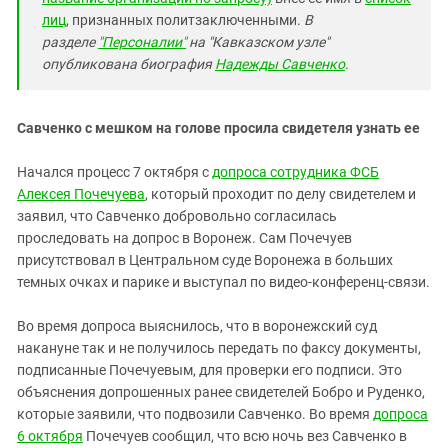
Южный Кавказ
лиц
, признанных политзаключенными.
В
ЮФО
разделе
"Персоналии"
на "Кавказском узле"
опубликована биография
Надежды
Савченко
.
Савченко с мешком на голове просила свидетеля узнать ее
Начался процесс 7 октября с
допроса сотрудника ФСБ
Алексея Почечуева
, который проходит по делу свидетелем и
заявил, что Савченко добровольно согласилась
проследовать на допрос в Воронеж. Сам Почечуев
присутствовал в Центральном суде Воронежа в больших
темных очках и парике и выступал по видео-конференц-связи.
Во время допроса выяснилось, что в воронежский суд
накануне так и не получилось передать по факсу документы,
подписанные Почечуевым, для проверки его подписи. Это
объяснения допрошенных ранее свидетелей Бобро и Руденко,
которые заявили, что подвозили Савченко. Во время
допроса
6 октября
Почечуев сообщил, что всю ночь вез Савченко в