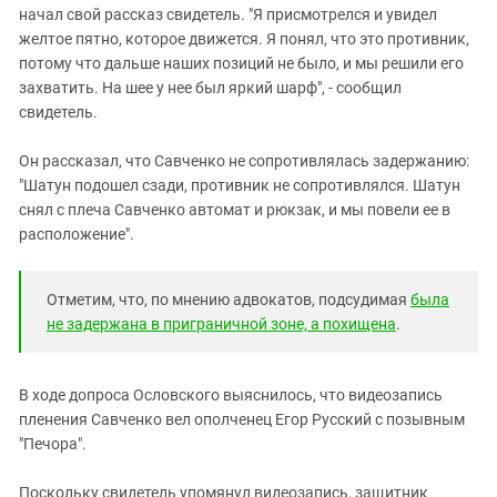
начал свой рассказ свидетель. "Я присмотрелся и увидел
желтое пятно, которое движется. Я понял, что это противник,
потому что дальше наших позиций не было, и мы решили его
захватить. На шее у нее был яркий шарф", - сообщил
свидетель.
Он рассказал, что Савченко не сопротивлялась задержанию:
"Шатун подошел сзади, противник не сопротивлялся. Шатун
снял с плеча Савченко автомат и рюкзак, и мы повели ее в
расположение".
Отметим, что, по мнению адвокатов, подсудимая
была
не задержана в приграничной зоне, а похищена
.
В ходе допроса Ословского выяснилось, что видеозапись
пленения Савченко вел ополченец Егор Русский с позывным
"Печора".
Поскольку свидетель упомянул видеозапись, защитник