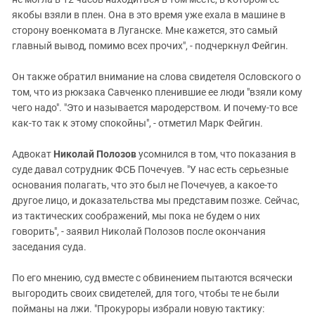
якобы взяли в плен. Она в это время уже ехала в машине в
сторону военкомата в Луганске. Мне кажется, это самый
главный вывод, помимо всех прочих", - подчеркнул Фейгин.
Он также обратил внимание на слова свидетеля Ословского о
том, что из рюкзака Савченко пленившие ее люди "взяли кому
чего надо". "Это и называется мародерством. И почему-то все
как-то так к этому спокойны", - отметил Марк Фейгин.
Адвокат
Николай Полозов
усомнился в том, что показания в
суде давал сотрудник ФСБ Почечуев. "У нас есть серьезные
основания полагать, что это был не Почечуев, а какое-то
другое лицо, и доказательства мы представим позже. Сейчас,
из тактических соображений, мы пока не будем о них
говорить", - заявил Николай Полозов после окончания
заседания суда.
По его мнению, суд вместе с обвинением пытаются всячески
выгородить своих свидетелей, для того, чтобы те не были
пойманы на лжи. "Прокуроры избрали новую тактику: