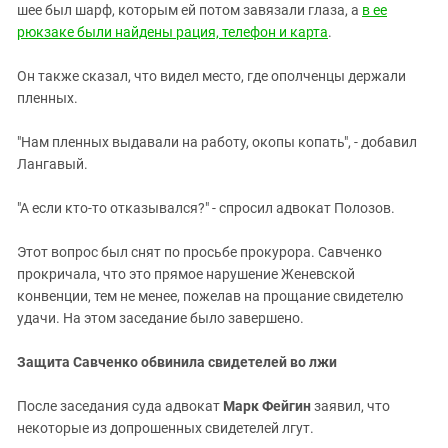
шее был шарф, которым ей потом завязали глаза, а
в ее
рюкзаке были найдены рация, телефон и карта
.
Он также сказал, что видел место, где ополченцы держали
пленных.
"Нам пленных выдавали на работу, окопы копать", - добавил
Лангавый.
"А если кто-то отказывался?" - спросил адвокат Полозов.
Этот вопрос был снят по просьбе прокурора. Савченко
прокричала, что это прямое нарушение Женевской
конвенции, тем не менее, пожелав на прощание свидетелю
удачи. На этом заседание было завершено.
Защита Савченко обвинила свидетелей во лжи
После заседания суда адвокат
Марк Фейгин
заявил, что
некоторые из допрошенных свидетелей лгут.