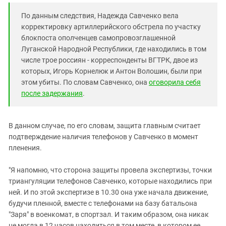
По данным следствия, Надежда Савченко вела
корректировку артиллерийского обстрела по участку
блокпоста ополченцев самопровозглашенной
Луганской Народной Республики, где находились в том
числе трое россиян - корреспонденты ВГТРК, двое из
которых, Игорь Корнелюк и Антон Волошин, были при
этом убиты. По словам Савченко, она
оговорила себя
после задержания
.
В данном случае, по его словам, защита главным считает
подтверждение наличия телефонов у Савченко в момент
пленения.
"Я напомню, что сторона защиты провела экспертизы, точки
триангуляции телефонов Савченко, которые находились при
ней. И по этой экспертизе в 10.30 она уже начала движение,
будучи пленной, вместе с телефонами на базу батальона
"Заря" в военкомат, в спортзал. И таким образом, она никак
не могла в 12 часов находиться в том месте, в котором ее