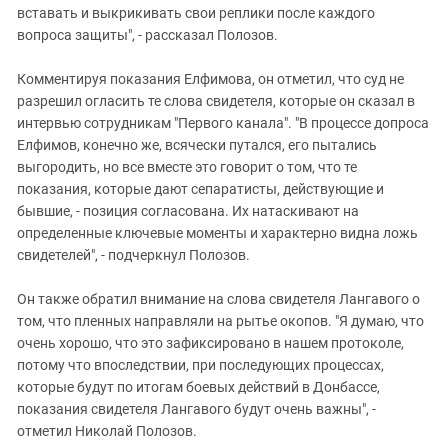
вставать и выкрикивать свои реплики после каждого
вопроса защиты", - рассказал Полозов.
Комментируя показания Елфимова, он отметил, что суд не
разрешил огласить те слова свидетеля, которые он сказал в
интервью сотрудникам "Первого канала". "В процессе допроса
Елфимов, конечно же, всячески путался, его пытались
выгородить, но все вместе это говорит о том, что те
показания, которые дают сепаратисты, действующие и
бывшие, - позиция согласована. Их натаскивают на
определенные ключевые моменты и характерно видна ложь
свидетелей", - подчеркнул Полозов.
Он также обратил внимание на слова свидетеля Лангавого о
том, что пленных направляли на рытье окопов. "Я думаю, что
очень хорошо, что это зафиксировано в нашем протоколе,
потому что впоследствии, при последующих процессах,
которые будут по итогам боевых действий в Донбассе,
показания свидетеля Лангавого будут очень важны", -
отметил Николай Полозов.