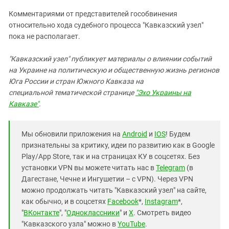
Комментариями от представителей гособвинения
относительно хода судебного процесса "Кавказский узел"
пока не располагает.
"Кавказский узел" публикует материалы о влиянии событий
на Украине на политическую и общественную жизнь регионов
Юга России и стран Южного Кавказа на
специальной тематической странице
"Эхо Украины на
Кавказе"
.
Мы обновили приложения на
Android
и
IOS
! Будем
признательны за критику, идеи по развитию как в Google
Play/App Store, так и на страницах КУ в соцсетях. Без
установки VPN вы можете читать нас в
Telegram
(в
Дагестане, Чечне и Ингушетии – с VPN). Через VPN
можно продолжать читать "Кавказский узел" на сайте,
как обычно, и в соцсетях
Facebook
*,
Instagram
*,
"
ВКонтакте
", "
Одноклассники
" и
X
. Смотреть видео
"Кавказского узла" можно в
YouTube
.