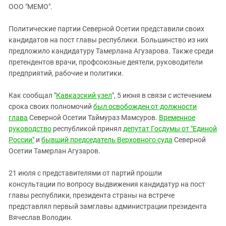
ЗАСТАВЛЯЕТ
ООО "МЕМО".
Дагестан
КАВКАЗ ЗА ПАЛЕСТИНУ
Ингушетия
ИНАКОМЫСЛИЕ В ЧЕЧНЕ
Политические партии Северной Осетии представили своих
кандидатов на пост главы республики. Большинство из них
Кабардино-Балкария
ПРЕСЛЕДОВАНИЕ АКТИВИСТОВ
предложило кандидатуру Тамерлана Агузарова. Также среди
МОБИЛИЗАЦИЯ И ПРОТЕСТЫ
Калмыкия
претендентов врачи, профсоюзные деятели, руководители
Карачаево-Черкесия
предприятий, рабочие и политики.
Краснодарский край
Как сообщал "
Кавказский узел
", 5 июня в связи с истечением
Нагорный Карабах
срока своих полномочий
был освобожден от должности
глава
Северной Осетии Таймураз Мамсуров.
Временное
Российская Федерация
руководство
республикой принял
депутат Госдумы от "Единой
Ростовская область
России"
и
бывший
председатель Верховного суда
Северной
Северная Осетия - Алания
Осетии Тамерлан Агузаров.
СКФО
21 июля с представителями от партий прошли
Ставропольский край
консультации по вопросу выдвижения кандидатур на пост
главы республики, президента страны на встрече
Чечня
представлял первый замглавы администрации президента
Южная Осетия
Вячеслав Володин.