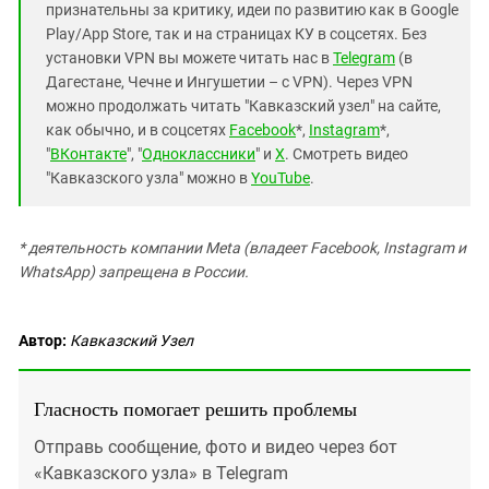
признательны за критику, идеи по развитию как в Google
Play/App Store, так и на страницах КУ в соцсетях. Без
установки VPN вы можете читать нас в
Telegram
(в
Дагестане, Чечне и Ингушетии – с VPN). Через VPN
можно продолжать читать "Кавказский узел" на сайте,
как обычно, и в соцсетях
Facebook
*,
Instagram
*,
"
ВКонтакте
", "
Одноклассники
" и
X
. Смотреть видео
"Кавказского узла" можно в
YouTube
.
* деятельность компании Meta (владеет Facebook, Instagram и
WhatsApp) запрещена в России.
Автор:
Кавказский Узел
Гласность помогает решить проблемы
Отправь сообщение, фото и видео через бот
«Кавказского узла» в Telegram