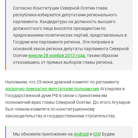
Согласно Конституции Северной Осетии глава
республики избирается депутатами регионального
парламента.
Кандидатуры на должность высшего
должностного лица вносятся президентом по
предложениям политических партий, представленных в
Госдуме или парламенте региона.
Эти поправки в
основной закон региона депутаты парламента Северной
Осетии
внесли 28 ноября 2013 года
, таким образом
отказавшись от прямых выборов главы региона.
Напомним, что 29 июня думский комитет по регламенту
досрочно прекратил депутатские полномочия
Агузарова в
Государственной думе РФ в связи с принятием им
полномочий врио главы Северной Осетии. До этого Агузаров
был членом комитета по конституционному
законодательству и государственному строительству.
Мы обновили приложения на
Android
и
IOS
! Будем