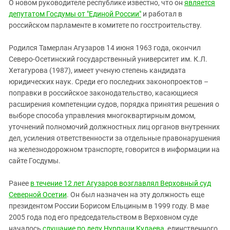
Южный Кавказ
О новом руководителе республике известно, что он
является
депутатом Госдумы от "Единой России"
и работал в
ЮФО
российском парламенте в комитете по госстроительству.
Родился Тамерлан Агузаров 14 июня 1963 года, окончил
Северо-Осетинский государственный университет им. К.Л.
Хетагурова (1987), имеет ученую степень кандидата
юридических наук. Среди его последних законопроектов –
поправки в российское законодательство, касающиеся
расширения компетенции судов, порядка принятия решения о
выборе способа управления многоквартирным домом,
уточнений полномочий должностных лиц органов внутренних
дел, усиления ответственности за отдельные правонарушения
на железнодорожном транспорте, говорится в информации на
сайте Госдумы.
Ранее
в течение 12 лет Агузаров возглавлял Верховный суд
Северной Осетии
. Он был назначен на эту должность еще
президентом России Борисом Ельциным в 1999 году. В мае
2005 года под его председательством в Верховном суде
началось
слушание по делу Нурпаши Кулаева
, единственного