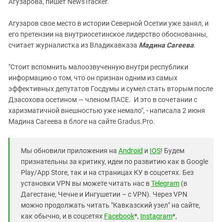
Агузарова, пишет NewsTracker.
Агузаров свое место в истории Северной Осетии уже занял, и
его претензии на внутриосетинское лидерство обоснованны,
считает журналистка из Владикавказа
Мадина Сагеева
.
"Стоит вспомнить малоозвученную внутри республики
информацию о том, что он признан одним из самых
эффективных депутатов Госдумы и сумел стать вторым после
Дзасохова осетином — членом ПАСЕ. И это в сочетании с
харизматичной внешностью уже немало", - написала 2 июня
Мадина Сагеева в блоге на сайте Gradus.Pro.
Мы обновили приложения на
Android
и
IOS
! Будем
признательны за критику, идеи по развитию как в Google
Play/App Store, так и на страницах КУ в соцсетях. Без
установки VPN вы можете читать нас в
Telegram
(в
Дагестане, Чечне и Ингушетии – с VPN). Через VPN
можно продолжать читать "Кавказский узел" на сайте,
как обычно, и в соцсетях
Facebook
*,
Instagram
*,