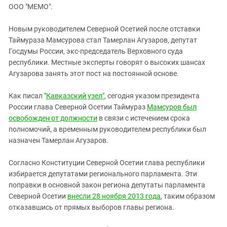
ЗАСТАВЛЯЕТ
ООО "МЕМО".
Дагестан
КАВКАЗ ЗА ПАЛЕСТИНУ
Ингушетия
ИНАКОМЫСЛИЕ В ЧЕЧНЕ
Новым руководителем Северной Осетией после отставки
Таймураза Мамсурова стал Тамерлан Агузаров, депутат
Кабардино-Балкария
ПРЕСЛЕДОВАНИЕ АКТИВИСТОВ
Госдумы России, экс-председатель Верховного суда
МОБИЛИЗАЦИЯ И ПРОТЕСТЫ
Калмыкия
республики. Местные эксперты говорят о высоких шансах
Карачаево-Черкесия
Агузарова занять этот пост на постоянной основе.
Краснодарский край
Как писал "
Кавказский узел"
, сегодня указом президента
Нагорный Карабах
России глава Северной Осетии Таймураз
Мамсуров был
освобожден от должности
в связи с истечением срока
Российская Федерация
полномочий, а временным руководителем республики был
Ростовская область
назначен Тамерлан Агузаров.
Северная Осетия - Алания
Согласно Конституции Северной Осетии глава республики
СКФО
избирается депутатами регионального парламента. Эти
Ставропольский край
поправки в основной закон региона депутаты парламента
Северной Осетии
внесли 28 ноября 2013 года
, таким образом
Чечня
отказавшись от прямых выборов главы региона.
Южная Осетия