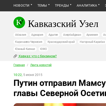
НОВОСТИ
ТЕМЫ
ТРЕНДЫ
АНАЛИТИКА
Кавказский Узел
Абхазия
Аджария
Адыгея
Азербайджан
Армения
А
Карачаево-Черкесия
Краснодарский край
Нагорный Карабах
Южный Кавказ
ЮФО
Кавказ: что с бензином?
Главная
/
Лента новостей
10:22,
5 июня 2015
Путин отправил Мамсур
главы Северной Осети