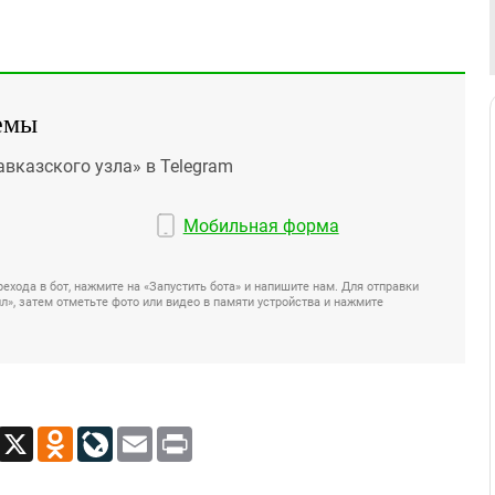
емы
авказского узла» в Telegram
Мобильная форма
ехода в бот, нажмите на «Запустить бота» и напишите нам. Для отправки
», затем отметьте фото или видео в памяти устройства и нажмите
App
Viber
X
Odnoklassniki
LiveJournal
Email
Print