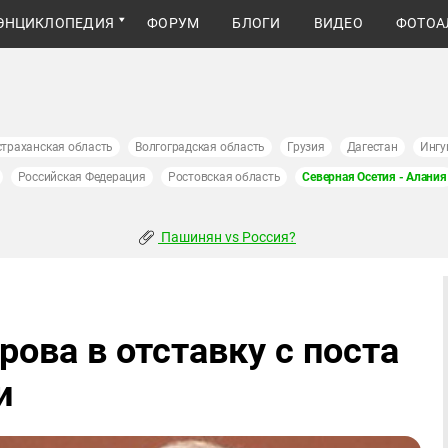
ЭНЦИКЛОПЕДИЯ
ФОРУМ
БЛОГИ
ВИДЕО
ФОТОА
страханская область
Волгоградская область
Грузия
Дагестан
Ингу
Российская Федерация
Ростовская область
Северная Осетия - Алания
Пашинян vs Россия?
ова в отставку с поста
и