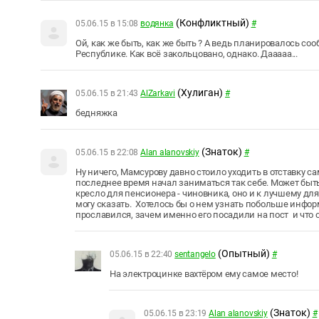
(Конфликтный)
05.06.15 в 15:08
водянка
#
Ой, как же быть, как же быть ? А ведь планировалось с
Республике. Как всё закольцовано, однако. Дааааа...
(Хулиган)
05.06.15 в 21:43
AlZarkavi
#
бедняжка
(Знаток)
05.06.15 в 22:08
Alan alanovskiy
#
Ну ничего, Мамсурову давно стоило уходить в отставку сам
последнее время начал заниматься так себе. Может быт
кресло для пенсионера - чиновника, оно и к лучшему для
могу сказать. Хотелось бы о нем узнать побольше инфор
прославился, зачем именно его посадили на пост и что 
(Опытный)
05.06.15 в 22:40
sentangelo
#
На электроцинке вахтёром ему самое место!
(Знаток)
05.06.15 в 23:19
Alan alanovskiy
#