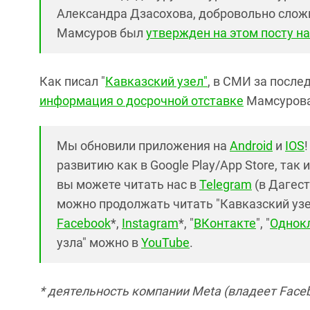
Александра Дзасохова, добровольно сложи
Мамсуров был
утвержден на этом посту на
Как писал "
Кавказский узел"
, в СМИ за после
информация о досрочной отставке
Мамсурова,
Мы обновили приложения на
Android
и
IOS
развитию как в Google Play/App Store, так 
вы можете читать нас в
Telegram
(в Дагест
можно продолжать читать "Кавказский узел"
Facebook
*,
Instagram
*, "
ВКонтакте
", "
Однок
узла" можно в
YouTube
.
* деятельность компании Meta (владеет Faceb