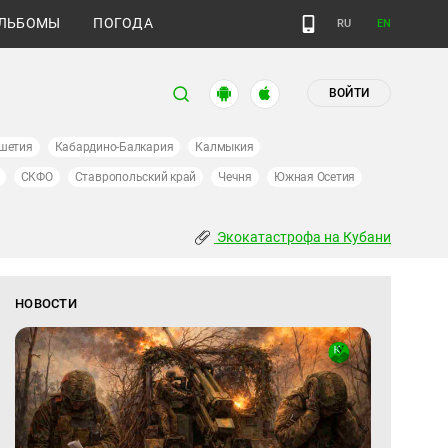
ЛЬБОМЫ
ПОГОДА
RU
EN
ВОЙТИ
шетия
Кабардино-Балкария
Калмыкия
СКФО
Ставропольский край
Чечня
Южная Осетия
Экокатастрофа на Кубани
НОВОСТИ