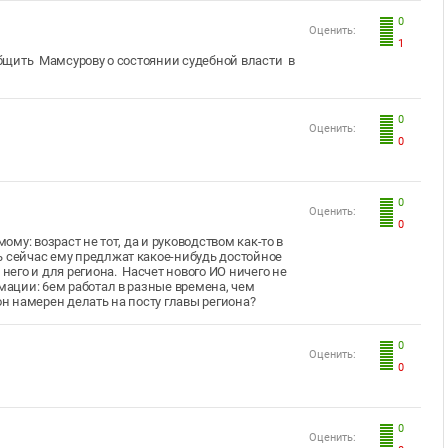
0
Оценить:
1
ообщить Мамсурову о состоянии судебной власти в
0
Оценить:
0
0
Оценить:
0
ому: возраст не тот, да и руководством как-то в
ь сейчас ему предлжат какое-нибудь достойное
 него и для региона. Насчет нового ИО ничего не
мации: 6ем работал в разные времена, чем
он намерен делать на посту главы региона?
0
Оценить:
0
0
Оценить: