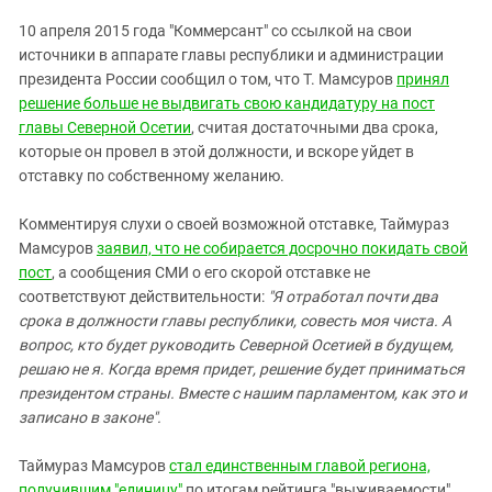
10 апреля 2015 года "Коммерсант" со ссылкой на свои
источники в аппарате главы республики и администрации
президента России сообщил о том, что Т. Мамсуров
принял
решение больше не выдвигать свою кандидатуру на пост
главы Северной Осетии
, считая достаточными два срока,
которые он провел в этой должности,
и
вскоре уйдет в
отставку по собственному желанию
.
Комментируя слухи о своей возможной отставке, Таймураз
Мамсуров
заявил, что не собирается досрочно покидать свой
пост
, а сообщения СМИ о его скорой отставке не
соответствуют действительности:
"Я отработал почти два
срока в должности главы республики, совесть моя чиста. А
вопрос, кто будет руководить Северной Осетией в будущем,
решаю не я. Когда время придет, решение будет приниматься
президентом страны. Вместе с нашим парламентом, как это и
записано в законе".
Таймураз Мамсуров
стал единственным главой региона,
получившим "единицу"
по итогам рейтинга "выживаемости"