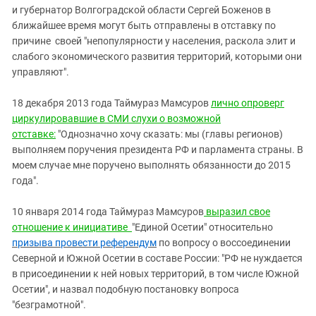
и губернатор Волгоградской области Сергей Боженов в
ближайшее время могут быть отправлены в отставку по
причине своей "непопулярности у населения, раскола элит и
слабого экономического развития территорий, которыми они
управляют".
18 декабря 2013 года Таймураз Мамсуров
лично опроверг
циркулировавшие в СМИ слухи о возможной
отставке:
"Однозначно хочу сказать: мы (главы регионов)
выполняем поручения президента РФ и парламента страны. В
моем случае мне поручено выполнять обязанности до 2015
года".
10 января 2014 года Таймураз Мамсуров
выразил свое
отношение к инициативе
"Единой Осетии" относительно
призыва провести референдум
по вопросу о воссоединении
Северной и Южной Осетии в составе России: "РФ не нуждается
в присоединении к ней новых территорий, в том числе Южной
Осетии", и назвал подобную постановку вопроса
"безграмотной".