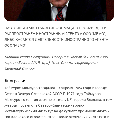
ЗАСТАВЛЯЕТ
Дагестан
КАВКАЗ ЗА ПАЛЕСТИНУ
Ингушетия
ИНАКОМЫСЛИЕ В ЧЕЧНЕ
Кабардино-Балкария
ПРЕСЛЕДОВАНИЕ АКТИВИСТОВ
МОБИЛИЗАЦИЯ И ПРОТЕСТЫ
НАСТОЯЩИЙ МАТЕРИАЛ (ИНФОРМАЦИЯ) ПРОИЗВЕДЕН И
Калмыкия
РАСПРОСТРАНЕН ИНОСТРАННЫМ АГЕНТОМ ООО "МЕМО",
Карачаево-Черкесия
ЛИБО КАСАЕТСЯ ДЕЯТЕЛЬНОСТИ ИНОСТРАННОГО АГЕНТА
ООО "МЕМО".
Краснодарский край
Нагорный Карабах
Бывший глава Республики Северная Осетия (с 7 июня 2005
Российская Федерация
года по 5 июня 2015 года). Член Совета Федерации от
Северной Осетии.
Ростовская область
Северная Осетия - Алания
Биография
СКФО
Таймураз Мамсуров родился 13 апреля 1954 года в городе
Беслан Северо-Осетинской АССР. В 1971 году Таймураз
Ставропольский край
Мамсуров окончил среднюю школу №1 города Беслана, в том
Чечня
же году поступил в Северо-Кавказский горно-
Южная Осетия
металлургический институт на факультет промышленного и
гражданского строительства. После окончания института в