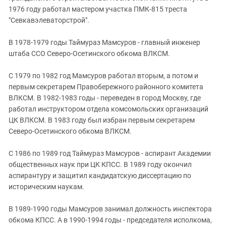
Южный Кавказ
1976 году работал мастером участка ПМК-815 треста
ЮФО
"Севкавэлеваторстрой".
В 1978-1979 годы Таймураз Мамсуров - главный инженер
штаба ССО Северо-Осетинского обкома ВЛКСМ.
С 1979 по 1982 год Мамсуров работал вторым, а потом и
первым секретарем Правобережного районного комитета
ВЛКСМ. В 1982-1983 годы - переведен в город Москву, где
работал инструктором отдела комсомольских организаций
ЦК ВЛКСМ. В 1983 году был избран первым секретарем
Северо-Осетинского обкома ВЛКСМ.
С 1986 по 1989 год Таймураз Мамсуров - аспирант Академии
общественных наук при ЦК КПСС. В 1989 году окончил
аспирантуру и защитил кандидатскую диссертацию по
историческим наукам.
В 1989-1990 годы Мамсуров занимал должность инспектора
обкома КПСС. А в 1990-1994 годы - председателя исполкома,