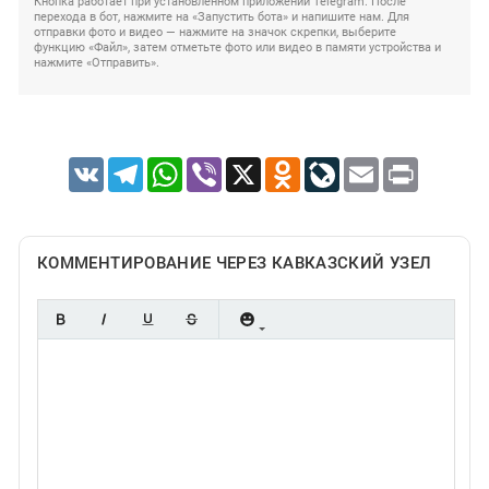
Кнопка работает при установленном приложении Telegram. После
перехода в бот, нажмите на «Запустить бота» и напишите нам. Для
отправки фото и видео — нажмите на значок скрепки, выберите
функцию «Файл», затем отметьте фото или видео в памяти устройства и
нажмите «Отправить».
VK
Telegram
WhatsApp
Viber
X
Odnoklassniki
LiveJournal
Email
Print
КОММЕНТИРОВАНИЕ ЧЕРЕЗ КАВКАЗСКИЙ УЗЕЛ