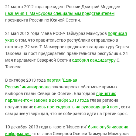
21 марта 2012 года президент России Дмитрий Медведев
назначил Т. Мамсурова специальным представителем
президента России по Южной Осетии.
21 мая 2012 года глава РСО-А Таймураз Мамсуров
подписал
указ
о том, что правительство республики отправлено в
отставку. 22 мая Т. Мамсуров предложил кандидатуру Сергея
Такоева на пост председателя правительства республики. 24
мая парламент Северной Осетии
одобрил кандидатуру
С.
Такоева.
В октябре 2013 года
партия "Единая
Россия
"
инициировала
законопроект об отмене прямых
выборов главы Северной Осетии
. Благодаря
принятию
парламентом закона в декабре 2013 года
глава региона
получил шанс
вновь претендовать на руководящий пост
, хотя
сам ранее утверждал, что не собирается идти на третий срок.
10 декабря 2013 года в газете "Известия"
была опубликована
информация
, что глава Северной Осетии Таймураз Мамсуров