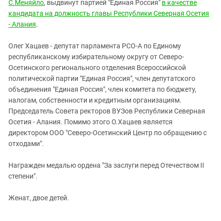
С.Меняйло
, выдвинут партией "Единая Россия"
в качестве
кандидата на должность главы Республики Северная Осетия
- Алания
.
Олег Хацаев - депутат парламента РСО-А по Единому
республиканскому избирательному округу от Северо-
Осетинского регионального отделения Всероссийской
политической партии "Единая Россия", член депутатского
объединения "Единая Россия", член комитета по бюджету,
налогам, собственности и кредитным организациям.
Председатель Совета ректоров ВУЗов Республики Северная
Осетия - Алания. Помимо этого О.Хацаев является
директором ООО "Северо-Осетинский Центр по обращению с
отходами".
Награжден медалью ордена "За заслуги перед Отечеством II
степени".
Женат, двое детей.