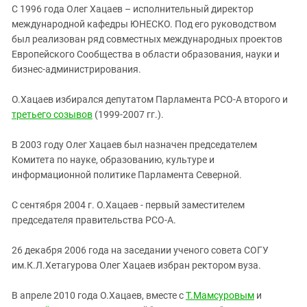
Южный Кавказ
С 1996 года Олег Хацаев – исполнительный директор
ЮФО
международной кафедры ЮНЕСКО. Под его руководством
был реализован ряд совместных международных проектов
Европейского Сообщества в области образования, науки и
бизнес-администрирования.
О.Хацаев избирался депутатом Парламента РСО-А второго и
третьего созывов
(1999-2007 гг.).
В 2003 году Олег Хацаев был назначен председателем
Комитета по науке, образованию, культуре и
информационной политике Парламента Северной.
С сентября 2004 г. О.Хацаев - первый заместителем
председателя правительства РСО-А.
26 декабря 2006 года на заседании ученого совета СОГУ
им.К.Л.Хетагурова Олег Хацаев избран ректором вуза.
В апреле 2010 года О.Хацаев, вместе с
Т.Мамсуровым
и