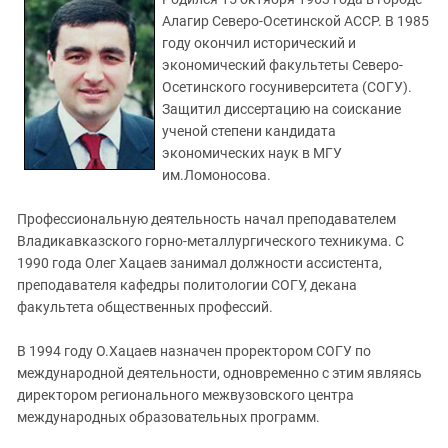
ЗАСТАВЛЯЕТ
Дагестан
Алагир Северо-Осетинской АССР. В 1985
КАВКАЗ ЗА ПАЛЕСТИНУ
году окончил исторический и
Ингушетия
ИНАКОМЫСЛИЕ В ЧЕЧНЕ
экономический факультеты Северо-
Кабардино-Балкария
ПРЕСЛЕДОВАНИЕ АКТИВИСТОВ
Осетинского госуниверситета (СОГУ).
МОБИЛИЗАЦИЯ И ПРОТЕСТЫ
Защитил диссертацию на соискание
Калмыкия
ученой степени кандидата
Карачаево-Черкесия
экономических наук в МГУ
Краснодарский край
им.Ломоносова.
Нагорный Карабах
Профессиональную деятельность начал преподавателем
Российская Федерация
Владикавказского горно-металлургического техникума. С
1990 года Олег Хацаев занимал должности ассистента,
Ростовская область
преподавателя кафедры политологии СОГУ, декана
Северная Осетия - Алания
факультета общественных профессий.
СКФО
В 1994 году О.Хацаев назначен проректором СОГУ по
Ставропольский край
международной деятельности, одновременно с этим являясь
Чечня
директором регионального межвузовского центра
международных образовательных программ.
Южная Осетия