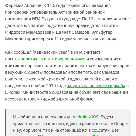
Фарамиз Аббасов. К 11,5 года тюремного наказания
приговорен руководитель Астаринской районной
организации ИПА Рухулла Ахундзаде. По 10 лет получили еще
двое членов партии, родственники председателя партии
Фирдовси Мамедрзаев и Даянат Самедов. Зульфугар
Микаилов приговорен к 11 годам условного наказания.
Как сообщал "Кавказский узел", в ИПА считают
аресты
политически мотивированными
и связывают их с
критикой партией политики правительства и нарушения прав
верующих. Аресты последовали после того, как Самедов
выступил с жесткой критикой в адрес властей в связи с
введением в ноябре 2010 года
запрета на ношение хиджаба
в
школах. Министерство образования объясняет свое решение
несоответствием хиджаба школьной форме.
Мы обновили приложения на
Android
и
IOS
! Будем
признательны за критику, идеи по развитию как в Google
Play/App Store, так и на страницах КУ в соцсетях. Без