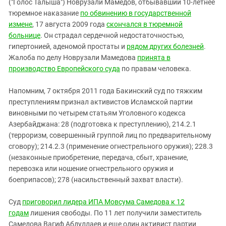
("Голос Талыша") Новрузали Мамедов, отбывавший 10-летнее
тюремное наказание
по обвинению в государственной
измене
, 17 августа 2009 года
скончался в тюремной
больнице
. Он страдал сердечной недостаточностью,
гипертонией, аденомой простаты и
рядом других болезней
.
Жалоба по делу Новрузали Мамедова
принята в
производство Европейского суда
по правам человека.
Напомним, 7 октября 2011 года Бакинский суд по тяжким
преступлениям признал активистов Исламской партии
виновными по четырем статьям Уголовного кодекса
Азербайджана: 28 (подготовка к преступлению), 214.2.1
(терроризм, совершенный группой лиц по предварительному
сговору); 214.2.3 (применение огнестрельного оружия); 228.3
(незаконные приобретение, передача, сбыт, хранение,
перевозка или ношение огнестрельного оружия и
боеприпасов); 278 (насильственный захват власти).
Суд
приговорил лидера ИПА Мовсума Самедова к 12
годам
лишения свободы. По 11 лет получили заместитель
Самедова Вагиф Абдуллаев и еще один активист партии