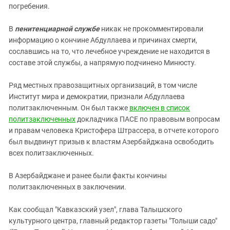
погребения.
В
пенитенциарной службе
никак не прокомментировали
информацию о кончине Абдуллаева и причинах смерти,
сославшись на то, что лечебное учреждение не находится в
составе этой службы, а напрямую подчинено Минюсту.
Ряд местных правозащитных организаций, в том числе
Институт мира и демократии, признали Абдуллаева
политзаключенным. Он был также
включен в список
политзаключенных
докладчика ПАСЕ по правовым вопросам
и правам человека Криcтофера Штрассера, в отчете которого
был выдвинут призыв к властям Азербайджана освободить
всех политзаключенных.
В Азербайджане и ранее были факты кончины
политзаключенных в заключении.
Как сообщал "Кавказский узел", глава Талышского
культурного центра, главный редактор газеты "Толыши садо"