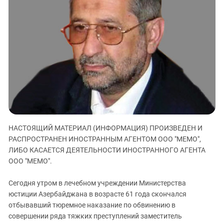
ЗАСТАВЛЯЕТ
Дагестан
КАВКАЗ ЗА ПАЛЕСТИНУ
Ингушетия
ИНАКОМЫСЛИЕ В ЧЕЧНЕ
Кабардино-Балкария
ПРЕСЛЕДОВАНИЕ АКТИВИСТОВ
МОБИЛИЗАЦИЯ И ПРОТЕСТЫ
Калмыкия
Карачаево-Черкесия
Краснодарский край
Нагорный Карабах
Российская Федерация
НАСТОЯЩИЙ МАТЕРИАЛ (ИНФОРМАЦИЯ) ПРОИЗВЕДЕН И
Ростовская область
РАСПРОСТРАНЕН ИНОСТРАННЫМ АГЕНТОМ ООО "МЕМО",
Северная Осетия - Алания
ЛИБО КАСАЕТСЯ ДЕЯТЕЛЬНОСТИ ИНОСТРАННОГО АГЕНТА
ООО "МЕМО".
СКФО
Ставропольский край
Сегодня утром в лечебном учреждении Министерства
юстиции Азербайджана в возрасте 61 года скончался
Чечня
отбывавший тюремное наказание по обвинению в
Южная Осетия
совершении ряда тяжких преступлений заместитель