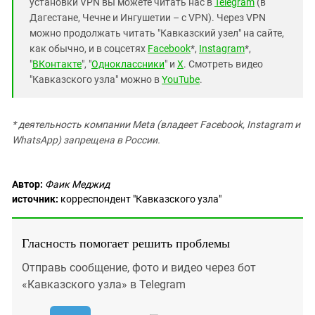
установки VPN вы можете читать нас в
Telegram
(в
Дагестане, Чечне и Ингушетии – с VPN). Через VPN
можно продолжать читать "Кавказский узел" на сайте,
как обычно, и в соцсетях
Facebook
*,
Instagram
*,
"
ВКонтакте
", "
Одноклассники
" и
X
. Смотреть видео
"Кавказского узла" можно в
YouTube
.
* деятельность компании Meta (владеет Facebook, Instagram и
WhatsApp) запрещена в России.
Автор:
Фаик Меджид
источник:
корреспондент "Кавказского узла"
Гласность помогает решить проблемы
Отправь сообщение, фото и видео через бот
«Кавказского узла» в Telegram