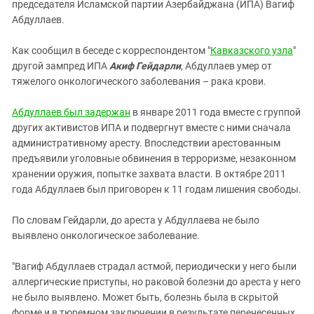
Южный Кавказ
председателя Исламской партии Азербайджана (ИПА) Вагиф
Абдуллаев.
ЮФО
Как сообщил в беседе с корреспондентом "
Кавказского узла
"
другой зампред ИПА
Акиф Гейдарли
, Абдуллаев умер от
тяжелого онкологического заболевания – рака крови.
Абдуллаев был задержан
в январе 2011 года вместе с группой
других активистов ИПА и подвергнут вместе с ними сначала
административному аресту. Впоследствии арестованным
предъявили уголовные обвинения в терроризме, незаконном
хранении оружия, попытке захвата власти. В октябре 2011
года Абдуллаев был приговорен к 11 годам лишения свободы.
По словам Гейдарли, до ареста у Абдуллаева не было
выявлено онкологическое заболевание.
"Вагиф Абдуллаев страдал астмой, периодически у него были
аллергические приступы, но раковой болезни до ареста у него
не было выявлено. Может быть, болезнь была в скрытой
форме и в тюремном заключении в результате перенесенных