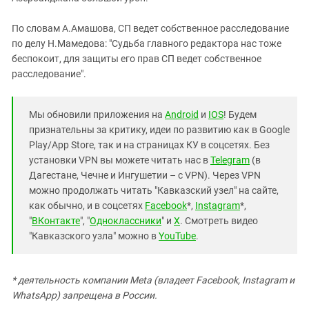
По словам А.Амашова, СП ведет собственное расследование
по делу Н.Мамедова: "Судьба главного редактора нас тоже
беспокоит, для защиты его прав СП ведет собственное
расследование".
Мы обновили приложения на
Android
и
IOS
! Будем
признательны за критику, идеи по развитию как в Google
Play/App Store, так и на страницах КУ в соцсетях. Без
установки VPN вы можете читать нас в
Telegram
(в
Дагестане, Чечне и Ингушетии – с VPN). Через VPN
можно продолжать читать "Кавказский узел" на сайте,
как обычно, и в соцсетях
Facebook
*,
Instagram
*,
"
ВКонтакте
", "
Одноклассники
" и
X
. Смотреть видео
"Кавказского узла" можно в
YouTube
.
* деятельность компании Meta (владеет Facebook, Instagram и
WhatsApp) запрещена в России.