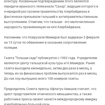
Южный Кавказ
агентуру. Косвенным подтверждением этого являются
передачи иранского телеканала "Сахар", ведущие которого в
ЮФО
очередной раз грозили правительству Азербайджана и
фактически призывали талышей к антиправительственным
выступлениям. Отметим, что талыши - это малочисленная
народность проживающая на юге Азербайджана.
Напомним, что Новрузали Мамедов был задержан 3 февраля
на 15 суток по обвинению в оказании сопротивления
полиции.
Газета "Толыши садо" публикуется с 1992 года. Учредителем
являются Центр талышской культуры и Н.Мамедов. Ранее
газета выходила еженедельно, затем два раза в месяц, а
теперь из-за финансовых проблем выпускается раз в месяц.
До сих пор выпущено всего 108 номеров газеты.
Председатель Совета прессы Афлатун Амашов считает, что
арест представителя этнического меньшинства, а также
работника прессы может нанести международному имиджу
Азербайджана большой урон.