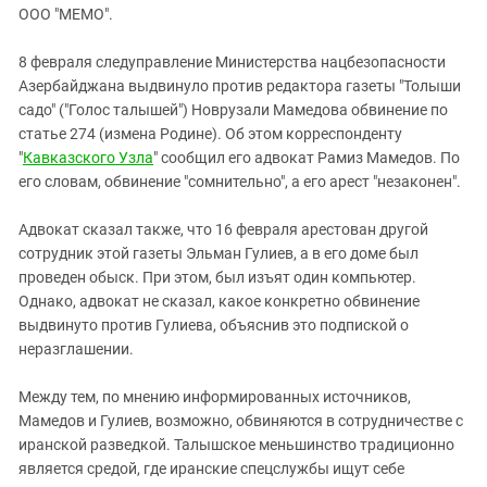
ЗАСТАВЛЯЕТ
ООО "МЕМО".
Дагестан
КАВКАЗ ЗА ПАЛЕСТИНУ
Ингушетия
ИНАКОМЫСЛИЕ В ЧЕЧНЕ
8 февраля следуправление Министерства нацбезопасности
Азербайджана выдвинуло против редактора газеты "Толыши
Кабардино-Балкария
ПРЕСЛЕДОВАНИЕ АКТИВИСТОВ
садо" ("Голос талышей") Новрузали Мамедова обвинение по
МОБИЛИЗАЦИЯ И ПРОТЕСТЫ
Калмыкия
статье 274 (измена Родине). Об этом корреспонденту
Карачаево-Черкесия
"
Кавказского Узла
" сообщил его адвокат Рамиз Мамедов. По
его словам, обвинение "сомнительно", а его арест "незаконен".
Краснодарский край
Нагорный Карабах
Адвокат сказал также, что 16 февраля арестован другой
сотрудник этой газеты Эльман Гулиев, а в его доме был
Российская Федерация
проведен обыск. При этом, был изъят один компьютер.
Ростовская область
Однако, адвокат не сказал, какое конкретно обвинение
Северная Осетия - Алания
выдвинуто против Гулиева, объяснив это подпиской о
неразглашении.
СКФО
Ставропольский край
Между тем, по мнению информированных источников,
Мамедов и Гулиев, возможно, обвиняются в сотрудничестве с
Чечня
иранской разведкой. Талышское меньшинство традиционно
Южная Осетия
является средой, где иранские спецслужбы ищут себе