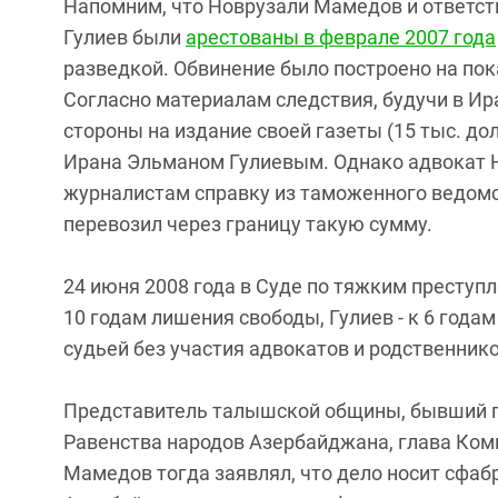
Напомним, что Новрузали Мамедов и ответст
Гулиев были
арестованы в феврале 2007 года
разведкой. Обвинение было построено на пок
Согласно материалам следствия, будучи в Ир
стороны на издание своей газеты (15 тыс. до
Ирана Эльманом Гулиевым. Однако адвокат
журналистам справку из таможенного ведомст
перевозил через границу такую сумму.
24 июня 2008 года в Суде по тяжким престу
10 годам лишения свободы, Гулиев - к 6 год
судьей без участия адвокатов и родственник
Представитель талышской общины, бывший пр
Равенства народов Азербайджана, глава Ко
Мамедов тогда заявлял, что дело носит сфаб