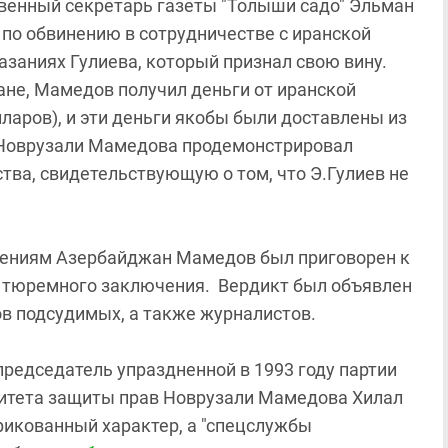
венный секретарь газеты "Толыши садо" Эльман
по обвинению в сотрудничестве с иранской
азаниях Гулиева, который признал свою вину.
ане, Мамедов получил деньги от иранской
лларов), и эти деньги якобы были доставлены из
 Новрузали Мамедова продемонстрировал
ва, свидетельствующую о том, что Э.Гулиев не
плениям Азербайджан Мамедов был приговорен к
ам тюремного заключения. Вердикт был объявлен
ов подсудимых, а также журналистов.
едседатель упраздненной в 1993 году партии
митета защиты прав Новрузали Мамедова Хилал
рикованный характер, а "спецслужбы