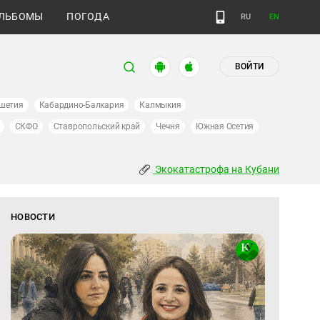
ЛЬБОМЫ
ПОГОДА
RU
EN
ВОЙТИ
шетия
Кабардино-Балкария
Калмыкия
СКФО
Ставропольский край
Чечня
Южная Осетия
Экокатастрофа на Кубани
НОВОСТИ