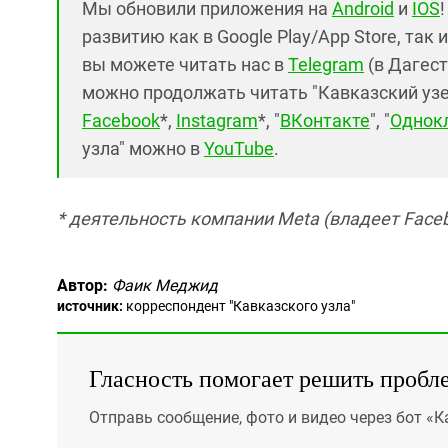
Мы обновили приложения на
Android
и
IOS
развитию как в Google Play/App Store, так 
вы можете читать нас в
Telegram
(в Дагест
можно продолжать читать "Кавказский узел"
Facebook
*,
Instagram
*, "
ВКонтакте
", "
Однок
узла" можно в
YouTube
.
* деятельность компании Meta (владеет Faceb
Автор:
Фаик Меджид
источник:
корреспондент "Кавказского узла"
Гласность помогает решить пробл
Отправь сообщение, фото и видео через бот «К