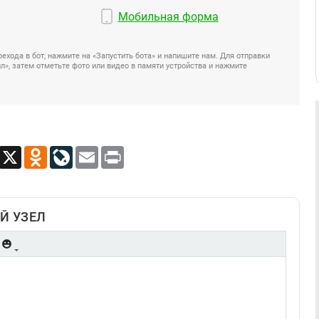
Мобильная форма
ехода в бот, нажмите на «Запустить бота» и напишите нам. Для отправки
», затем отметьте фото или видео в памяти устройства и нажмите
App
Viber
X
Odnoklassniki
LiveJournal
Email
Print
Й УЗЕЛ