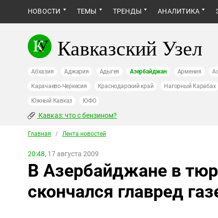
НОВОСТИ
ТЕМЫ
ТРЕНДЫ
АНАЛИТИКА
Кавказский Узел
Абхазия
Аджария
Адыгея
Азербайджан
Армения
А
Карачаево-Черкесия
Краснодарский край
Нагорный Карабах
Южный Кавказ
ЮФО
Кавказ: что с бензином?
Главная
/
Лента новостей
20:48,
17 августа 2009
В Азербайджане в тю
скончался главред га