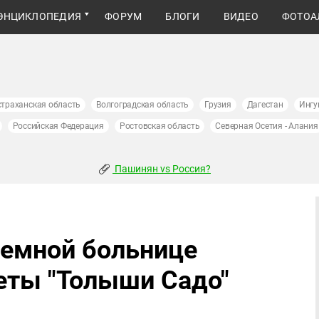
ЭНЦИКЛОПЕДИЯ
ФОРУМ
БЛОГИ
ВИДЕО
ФОТОА
страханская область
Волгоградская область
Грузия
Дагестан
Ингу
Российская Федерация
Ростовская область
Северная Осетия - Алания
Пашинян vs Россия?
ремной больнице
зеты "Толыши Садо"