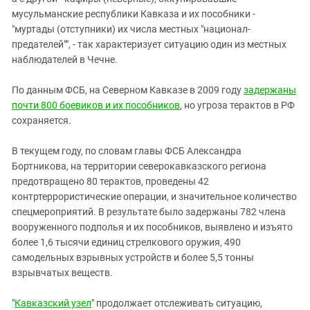
мусульманские республики Кавказа и их пособники -
"муртады (отступники) их числа местных "национал-
предателей"", - так характеризует ситуацию один из местных
наблюдателей в Чечне.
По данным ФСБ, на Северном Кавказе в 2009 году
задержаны
почти 800 боевиков и их пособников
, но угроза терактов в РФ
сохраняется.
В текущем году, по словам главы ФСБ Александра
Бортникова, на территории северокавказского региона
предотвращено 80 терактов, проведены 42
контртеррористические операции, и значительное количество
спецмероприятий. В результате было задержаны 782 члена
вооруженного подполья и их пособников, выявлено и изъято
более 1,6 тысячи единиц стрелкового оружия, 490
самодельных взрывных устройств и более 5,5 тонны
взрывчатых веществ.
"
Кавказский узел
" продолжает отслеживать ситуацию,