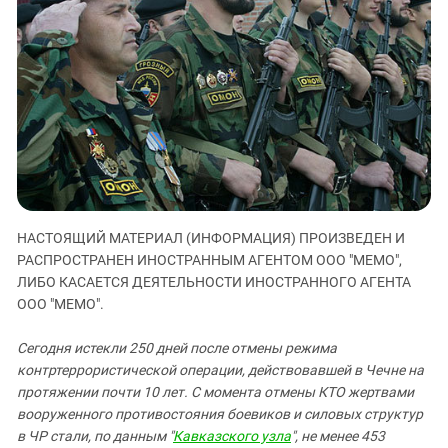
ЗАСТАВЛЯЕТ
Дагестан
КАВКАЗ ЗА ПАЛЕСТИНУ
Ингушетия
ИНАКОМЫСЛИЕ В ЧЕЧНЕ
Кабардино-Балкария
ПРЕСЛЕДОВАНИЕ АКТИВИСТОВ
МОБИЛИЗАЦИЯ И ПРОТЕСТЫ
Калмыкия
Карачаево-Черкесия
Краснодарский край
Нагорный Карабах
Российская Федерация
НАСТОЯЩИЙ МАТЕРИАЛ (ИНФОРМАЦИЯ) ПРОИЗВЕДЕН И
РАСПРОСТРАНЕН ИНОСТРАННЫМ АГЕНТОМ ООО "МЕМО",
Ростовская область
ЛИБО КАСАЕТСЯ ДЕЯТЕЛЬНОСТИ ИНОСТРАННОГО АГЕНТА
Северная Осетия - Алания
ООО "МЕМО".
СКФО
Сегодня истекли 250 дней после отмены режима
Ставропольский край
контртеррористической операции, действовавшей в Чечне на
Чечня
протяжении почти 10 лет. С момента отмены КТО жертвами
вооруженного противостояния боевиков и силовых структур
Южная Осетия
в ЧР стали, по данным "
Кавказского узла
", не менее 453