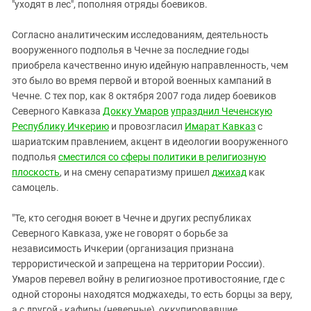
"уходят в лес", пополняя отряды боевиков.
Согласно аналитическим исследованиям, деятельность
вооруженного подполья в Чечне за последние годы
приобрела качественно иную идейную направленность, чем
это было во время первой и второй военных кампаний в
Чечне. С тех пор, как 8 октября 2007 года лидер боевиков
Северного Кавказа
Докку Умаров
упразднил Чеченскую
Республику Ичкерию
и провозгласил
Имарат Кавказ
с
шариатским правлением, акцент в идеологии вооруженного
подполья
сместился со сферы политики в религиозную
плоскость
, и на смену сепаратизму пришел
джихад
как
самоцель.
"Те, кто сегодня воюет в Чечне и других республиках
Северного Кавказа, уже не говорят о борьбе за
независимость Ичкерии (организация признана
террористической и запрещена на территории России).
Умаров перевел войну в религиозное противостояние, где с
одной стороны находятся моджахеды, то есть борцы за веру,
а с другой - кафиры (неверные), оккупировавшие