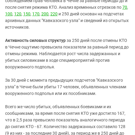
соблюдением прав человека в Чечне за равные периоды до и
после снятия режима КТО. Анализ временных отрезков по
70
,
100
,
120
,
150
,
170
,
200
,
220
и 250 дней основан на подсчетах
архивных данных "Кавказского узла" и сведений из открытых
источников.
Активность силовых структур
за 250 дней после отмены КТО
в Чечне ощутимо превысила показатели за равный период до
отмены режима. Наблюдается рост числа задержанных и
убитых силовиками в ходе спецмероприятий против
вооруженного подполья.
За 30 дней с момента предыдущих подсчетов "Кавказского
узла" в Чечне были убиты 17 человек, объявленных членами
вооруженного подполья или их пособниками.
Всего же число убитых, объявленных боевиками и их
сообщниками, за время после снятия КТО уже достигло 167,
что в 2,5 раза превысило показатель аналогичного периода
до снятия КТО - 67. Количество задержанных составило 128
(9 из них - за последние 30 дней), за период же в 250 дней до