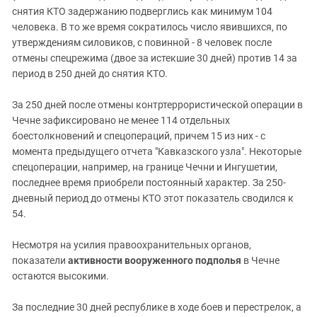
снятия КТО задержанию подверглись как минимум 104
человека. В то же время сократилось число явившихся, по
утверждениям силовиков, с повинной - 8 человек после
отмены спецрежима (двое за истекшие 30 дней) против 14 за
период в 250 дней до снятия КТО.
За 250 дней после отмены контртеррористической операции в
Чечне зафиксировано не менее 114 отдельных
боестолкновений и спецопераций, причем 15 из них - с
момента предыдущего отчета "Кавказского узла". Некоторые
спецоперации, например, на границе Чечни и Ингушетии,
последнее время приобрели постоянный характер. За 250-
дневный период до отмены КТО этот показатель сводился к
54.
Несмотря на усилия правоохранительных органов,
показатели
активности вооруженного подполья
в Чечне
остаются высокими.
За последние 30 дней республике в ходе боев и перестрелок, а