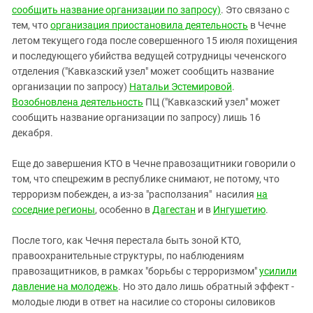
сообщить название организации по запросу)
. Это связано с
тем, что
организация приостановила деятельность
в Чечне
летом текущего года после совершенного 15 июля похищения
и последующего убийства ведущей сотрудницы чеченского
отделения ("Кавказский узел" может сообщить название
организации по запросу)
Натальи Эстемировой
.
Возобновлена деятельность
ПЦ ("Кавказский узел" может
сообщить название организации по запросу) лишь 16
декабря.
Еще до завершения КТО в Чечне правозащитники говорили о
том, что спецрежим в республике снимают, не потому, что
терроризм побежден, а из-за "расползания" насилия
на
соседние регионы
, особенно в
Дагестан
и в
Ингушетию
.
После того, как Чечня перестала быть зоной КТО,
правоохранительные структуры, по наблюдениям
правозащитников, в рамках "борьбы с терроризмом"
усилили
давление на молодежь
. Но это дало лишь обратный эффект -
молодые люди в ответ на насилие со стороны силовиков