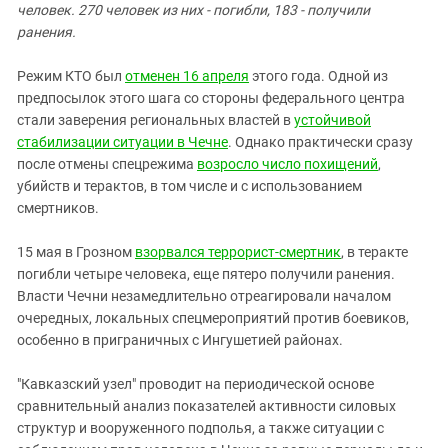
Южный Кавказ
человек. 270 человек из них - погибли, 183 - получили
ранения.
ЮФО
Режим КТО был
отменен 16 апреля
этого года. Одной из
предпосылок этого шага со стороны федерального центра
стали заверения региональных властей в
устойчивой
стабилизации ситуации в Чечне
. Однако практически сразу
после отмены спецрежима
возросло число похищений
,
убийств и терактов, в том числе и с использованием
смертников.
15 мая в Грозном
взорвался террорист-смертник
, в теракте
погибли четыре человека, еще пятеро получили ранения.
Власти Чечни незамедлительно отреагировали началом
очередных, локальных спецмероприятий против боевиков,
особенно в приграничных с Ингушетией районах.
"Кавказский узел" проводит на периодической основе
сравнительный анализ показателей активности силовых
структур и вооруженного подполья, а также ситуации с