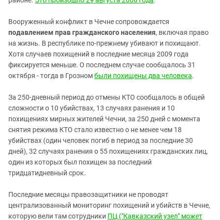
районе.
Это произошло 29 августа 2008 года
.
Вооруженный конфликт в Чечне сопровождается
подавлением прав гражданского населения
, включая право
на жизнь. В республике по-прежнему убивают и похищают.
Хотя случаев похищений в последние месяца 2009 года
фиксируется меньше. О последнем случае сообщалось 31
октября - тогда в Грозном
были похищены два человека
.
За 250-дневный период до отмены КТО сообщалось в общей
сложности о 10 убийствах, 13 случаях ранения и 10
похищениях мирных жителей Чечни, за 250 дней с момента
снятия режима КТО стало известно о не менее чем 18
убийствах (один человек погиб в период за последние 30
дней), 32 случаях ранения о 55 похищениях гражданских лиц,
один из которых был похищен за последний
тридцатидневный срок.
Последние месяцы правозащитники не проводят
централизованный мониторинг похищений и убийств в Чечне,
которую вели там сотрудники
ПЦ ("Кавказский узел" может