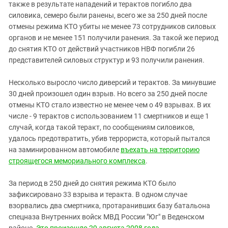
также в результате нападений и терактов погибло два
силовика, семеро были ранены, всего же за 250 дней после
отмены режима КТО убиты не менее 73 сотрудников силовых
органов и не менее 151 получили ранения. За такой же период
до снятия КТО от действий участников НВФ погибли 26
представителей силовых структур и 93 получили ранения.
Несколько выросло число диверсий и терактов. За минувшие
30 дней произошел один взрыв. Но всего за 250 дней после
отмены КТО стало известно не менее чем о 49 взрывах. В их
числе - 9 терактов с использованием 11 смертников и еще 1
случай, когда такой теракт, по сообщениям силовиков,
удалось предотвратить, убив террориста, который пытался
на заминированном автомобиле
въехать на территорию
строящегося мемориального комплекса
.
За период в 250 дней до снятия режима КТО было
зафиксировано 33 взрыва и теракта. В одном случае
взорвались два смертника, протаранивших базу батальона
спецназа Внутренних войск МВД России "Юг" в Веденском