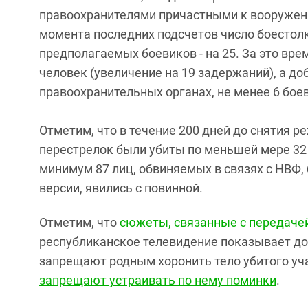
правоохранителями причастными к вооруженн
момента последних подсчетов число боестолк
предполагаемых боевиков - на 25. За это вр
человек (увеличение на 19 задержаний), а д
правоохранительных органах, не менее 6 боев
Отметим, что в течение 200 дней до снятия р
перестрелок были убиты по меньшей мере 32
минимум 87 лиц, обвиняемых в связях с НВФ,
версии, явились с повинной.
Отметим, что
сюжеты, связанные с передачей
республиканское телевидение показывает дов
запрещают родным хоронить тело убитого уч
запрещают устраивать по нему поминки
.