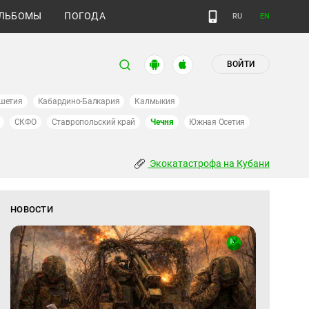
ЛЬБОМЫ
ПОГОДА
RU
EN
ВОЙТИ
шетия
Кабардино-Балкария
Калмыкия
СКФО
Ставропольский край
Чечня
Южная Осетия
Экокатастрофа на Кубани
НОВОСТИ