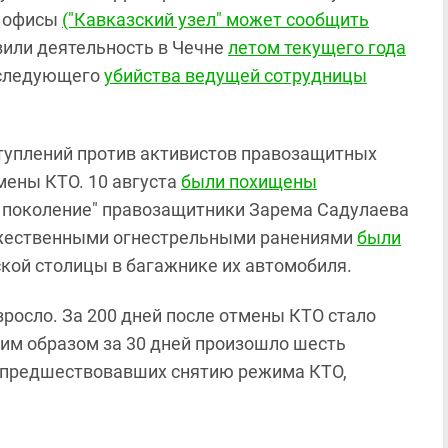
у офисы
("Кавказский узел" может сообщить
или деятельность в Чечне
летом текущего года
оследующего
убийства ведущей сотрудницы
ступлений против активистов правозащитных
мены КТО. 10 августа
были похищены
 поколение" правозащитники Зарема Садулаева
ножественными огнестрельными ранениями
были
кой столицы в багажнике их автомобиля.
росло. За 200 дней после отмены КТО стало
аким образом за 30 дней произошло шесть
й, предшествовавших снятию режима КТО,