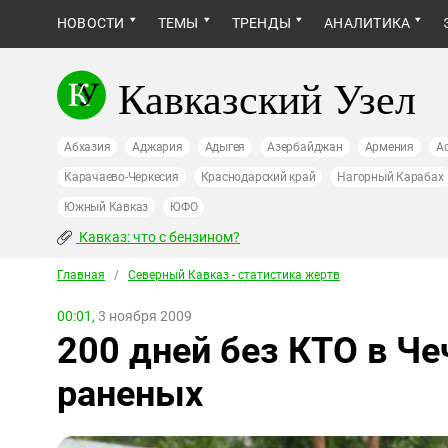
НОВОСТИ
ТЕМЫ
ТРЕНДЫ
АНАЛИТИКА
Кавказский Узел
Абхазия
Аджария
Адыгея
Азербайджан
Армения
А
Карачаево-Черкесия
Краснодарский край
Нагорный Карабах
Южный Кавказ
ЮФО
Кавказ: что с бензином?
Главная
/
Северный Кавказ - статистика жертв
00:01,
3 ноября 2009
200 дней без КТО в Че
раненых