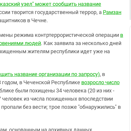
вказский узел" может сообщить название
ссии творится государственный террор, а
Рамзан
ащитников в Чечне.
тмены режима контртеррористической операции
в
новениями людей
. Как заявила за несколько дней
похищенным жителям республики идет уже на
бщить название организации по запросу)
, в
8 годом, в Чеченской Республике
возросло число
ублике были похищены 34 человека (20 из них -
7 человек из числа похищенных впоследствии
пропали без вести; трое позже "обнаружились" в
етам, основанным на архивных данных