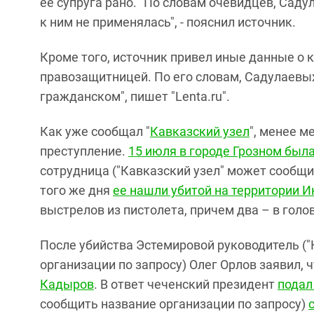
ее супруга рано. "По словам очевидцев, Саду
к ним не применялась", - пояснил источник.
Кроме того, источник привел иные данные о 
правозащитницей. По его словам, Садулаевых 
гражданском", пишет "Lenta.ru".
Как уже сообщал "
Кавказский узел
", менее м
преступление.
15 июля в городе Грозном был
сотрудница ("Кавказский узел" может сообщи
того же дня
ее нашли убитой на территории 
выстрелов из пистолета, причем два – в голов
После убийства Эстемировой руководитель (
организации по запросу) Олег Орлов заявил, 
Кадыров
. В ответ чеченский президент
подал
сообщить название организации по запросу)