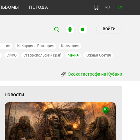
ЛЬБОМЫ
ПОГОДА
RU
EN
ВОЙТИ
шетия
Кабардино-Балкария
Калмыкия
СКФО
Ставропольский край
Чечня
Южная Осетия
Экокатастрофа на Кубани
НОВОСТИ