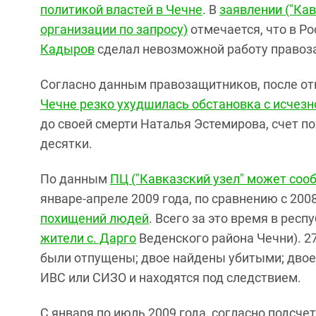
политикой властей в Чечне
. В
заявлении ("Ка
организации по запросу)
отмечается, что в Ро
Кадыров
сделал невозможной работу правоз
Согласно данным правозащитников, после о
Чечне резко ухудшилась обстановка с исчез
до своей смерти Наталья Эстемирова, счет 
десятки.
По данным
ПЦ ("Кавказский узел" может соо
январе-апреле 2009 года, по сравнению с 200
похищений людей
. Всего за это время в респ
жители с. Дарго
Веденского района Чечни). 2
были отпущены; двое найдены убитыми; двое 
ИВС или СИЗО и находятся под следствием.
С января по июль 2009 года, согласно подсч