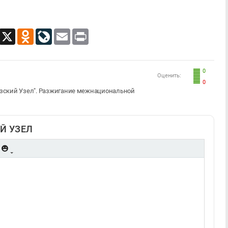
App
Viber
X
Odnoklassniki
LiveJournal
Email
Print
0
Оценить:
0
зский Узел". Разжигание межнациональной
Й УЗЕЛ