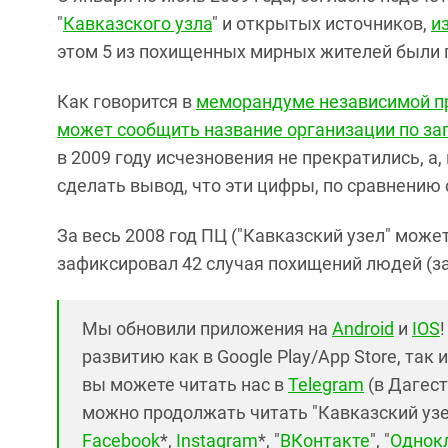
"
Кавказского узла
" и открытых источников,
и
этом 5 из похищенных мирных жителей были
Как говорится в
меморандуме независимой пр
может сообщить название организации по за
в 2009 году исчезновения не прекратились, 
сделать вывод, что эти цифры, по сравнению 
За весь 2008 год ПЦ ("Кавказский узел" може
зафиксировал 42 случая похищений людей (за 
Мы обновили приложения на
Android
и
IOS
развитию как в Google Play/App Store, так 
вы можете читать нас в
Telegram
(в Дагест
можно продолжать читать "Кавказский узел"
Facebook
*,
Instagram
*, "
ВКонтакте
", "
Однок