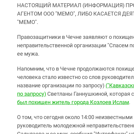
НАСТОЯЩИЙ МАТЕРИАЛ (ИНФОРМАЦИЯ) ПР
АГЕНТОМ ООО "МЕМО", ЛИБО КАСАЕТСЯ ДЕ
"МЕМО".
Правозащитники в Чечне заявляют о похищен
неправительственной организации "Спасем п
ее мужа.
Напомним, что в Чечне продолжаются похище
человека стало известно со слов руководител
название организации по запросу)
("Кавказск
по запросу)
Светланы Ганнушкиной, которая 
был похищен житель города Козлоев Ислам
.
О том, что сегодня около 14:00 неизвестны
руководитель молодежной неправительственн
Садулаева и ее муж, сообщил "Интерфаксу" чл