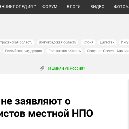
ЭНЦИКЛОПЕДИЯ
ФОРУМ
БЛОГИ
ВИДЕО
ФОТОА
страханская область
Волгоградская область
Грузия
Дагестан
Ингу
Российская Федерация
Ростовская область
Северная Осетия - Алания
Пашинян vs Россия?
не заявляют о
истов местной НПО