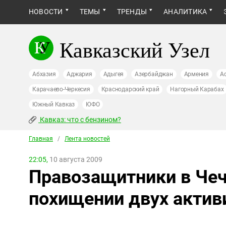
НОВОСТИ
ТЕМЫ
ТРЕНДЫ
АНАЛИТИКА
Кавказский Узел
Абхазия
Аджария
Адыгея
Азербайджан
Армения
А
Карачаево-Черкесия
Краснодарский край
Нагорный Карабах
Южный Кавказ
ЮФО
Кавказ: что с бензином?
Главная
/
Лента новостей
22:05,
10 августа 2009
Правозащитники в Чеч
похищении двух актив