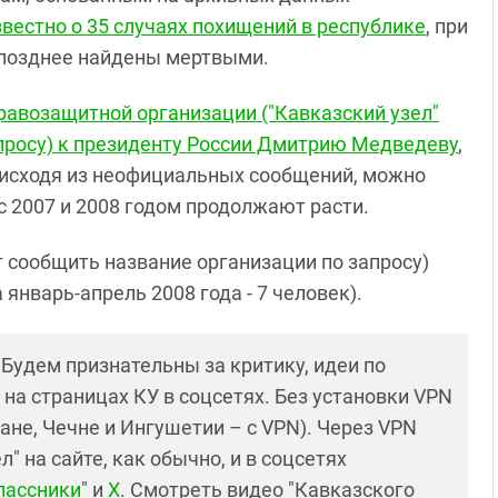
звестно о 35 случаях похищений в республике
, при
 позднее найдены мертвыми.
авозащитной организации ("Кавказский узел"
просу) к президенту России Дмитрию Медведеву
,
а, исходя из неофициальных сообщений, можно
с 2007 и 2008 годом продолжают расти.
т сообщить название организации по запросу)
январь-апрель 2008 года - 7 человек).
! Будем признательны за критику, идеи по
и на страницах КУ в соцсетях. Без установки VPN
ане, Чечне и Ингушетии – с VPN). Через VPN
 на сайте, как обычно, и в соцсетях
лассники
" и
X
. Смотреть видео "Кавказского