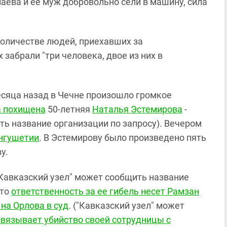
лаева и ее муж добровольно сели в машину, сила
количестве людей, приехавших за
забрали "три человека, двое из них в
есяца назад в Чечне произошло громкое
а похищена
50-летняя
Наталья Эстемирова
-
ть название организации по запросу). Вечером
Ингушетии
. В Эстемирову было произведено пять
у.
"Кавказский узел" может сообщить название
что
ответственность за ее гибель несет Рамзан
 на Орлова в суд
. ("Кавказский узел" может
связывает убийство своей сотрудницы с