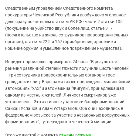
Южный Кавказ
Следственным управлением Следственного комитета
ЮФО
прокуратуры Чеченской Республики возбуждено уголовное
дело сразу по четырем статьям УК РФ - части 2 статьи 105
(покушение на убийство двух и более лиц), статье 317
(посягательство на жизнь сотрудников правоохранительных
органов), статьям 222 и 167 (приобретение, хранение и
ношение оружия и умышленное повреждение имущества).
Инцидент произошел примерно в 24 часа. "В результате
ранения различной степени тяжести получили шесть человек
– три сотрудника правоохранительных органов и трое
гражданских лиц. Взрывами также повреждены милицейский
автомобиль "УАЗ" и автомашина "Жигули", принадлежащая
одному из местных жителей. Личности смертников уже
установлены. Это активные участники бандформирований
Сайхан Успанов и Адам Устарханов. Оба они находились в
федеральном розыске за участие в незаконных вооруженных
формированиях", - утверждают в чеченской милиции.
Это уже шестой с момента
отмены режима