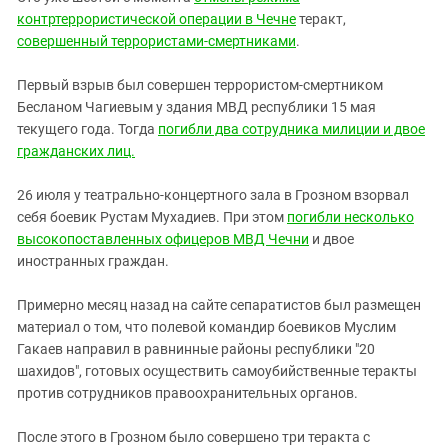
контртеррористической операции в Чечне
теракт,
совершенный террористами-смертниками
.
Первый взрыв был совершен террористом-смертником
Бесланом Чагиевым у здания МВД республики 15 мая
текущего года. Тогда
погибли два сотрудника милиции и двое
гражданских лиц.
26 июля у театрально-концертного зала в Грозном взорвал
себя боевик Рустам Мухадиев. При этом
погибли несколько
высокопоставленных офицеров МВД Чечни
и двое
иностранных граждан.
Примерно месяц назад на сайте сепаратистов был размещен
материал о том, что полевой командир боевиков Муслим
Гакаев направил в равнинные районы республики "20
шахидов", готовых осуществить самоубийственные теракты
против сотрудников правоохранительных органов.
После этого в Грозном было совершено три теракта с