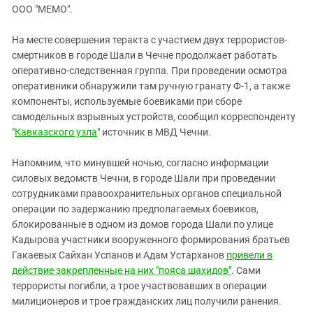
ЗАСТАВЛЯЕТ
ООО "МЕМО".
Дагестан
КАВКАЗ ЗА ПАЛЕСТИНУ
Ингушетия
ИНАКОМЫСЛИЕ В ЧЕЧНЕ
На месте совершения теракта с участием двух террористов-
смертников в городе Шали в Чечне продолжает работать
Кабардино-Балкария
ПРЕСЛЕДОВАНИЕ АКТИВИСТОВ
оперативно-следственная группа. При проведении осмотра
МОБИЛИЗАЦИЯ И ПРОТЕСТЫ
Калмыкия
оперативники обнаружили там ручную гранату Ф-1, а также
Карачаево-Черкесия
компоненты, используемые боевиками при сборе
самодельных взрывных устройств, сообщил корреспонденту
Краснодарский край
"
Кавказского узла
" источник в МВД Чечни.
Нагорный Карабах
Напомним, что минувшей ночью, согласно информации
Российская Федерация
силовых ведомств Чечни, в городе Шали при проведении
Ростовская область
сотрудниками правоохранительных органов специальной
Северная Осетия - Алания
операции по задержанию предполагаемых боевиков,
блокированные в одном из домов города Шали по улице
СКФО
Кадырова участники вооруженного формирования братьев
Ставропольский край
Гакаевых Сайхан Успанов и Адам Устарханов
привели в
действие закрепленные на них "пояса шахидов"
. Сами
Чечня
террористы погибли, а трое участвовавших в операции
Южная Осетия
милиционеров и трое гражданских лиц получили ранения.