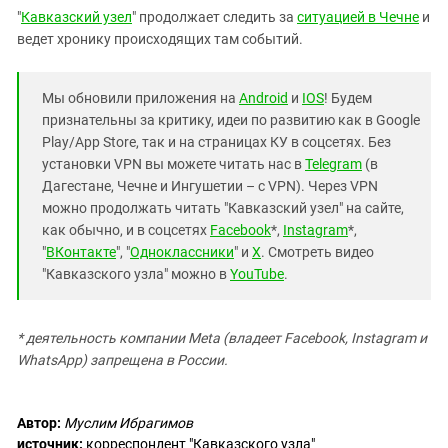
"
Кавказский узел
" продолжает следить за
ситуацией в Чечне
и
ведет хронику происходящих там событий.
Мы обновили приложения на
Android
и
IOS
! Будем
признательны за критику, идеи по развитию как в Google
Play/App Store, так и на страницах КУ в соцсетях. Без
установки VPN вы можете читать нас в
Telegram
(в
Дагестане, Чечне и Ингушетии – с VPN). Через VPN
можно продолжать читать "Кавказский узел" на сайте,
как обычно, и в соцсетях
Facebook
*,
Instagram
*,
"
ВКонтакте
", "
Одноклассники
" и
X
. Смотреть видео
"Кавказского узла" можно в
YouTube
.
* деятельность компании Meta (владеет Facebook, Instagram и
WhatsApp) запрещена в России.
Автор:
Муслим Ибрагимов
источник:
корреспондент "Кавказского узла"