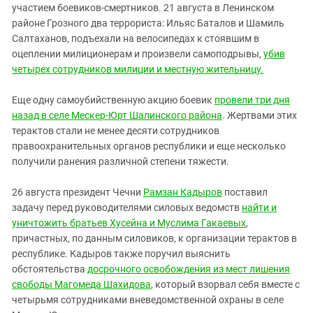
участием боевиков-смертников. 21 августа в Ленинском
районе Грозного два террориста: Ильяс Баталов и Шамиль
Салтаханов, подъехали на велосипедах к стоявшим в
оцеплении милиционерам и произвели самоподрывы,
убив
четырех сотрудников милиции и местную жительницу.
Еще одну самоубийственную акцию боевик
провели три дня
назад в селе Мескер-Юрт Шалинского района
. Жертвами этих
терактов стали не менее десяти сотрудников
правоохранительных органов республики и еще несколько
получили ранения различной степени тяжести.
26 августа президент Чечни
Рамзан Кадыров
поставил
задачу перед руководителями силовых ведомств
найти и
уничтожить братьев Хусейна и Муслима Гакаевых
,
причастных, по данным силовиков, к организации терактов в
республике. Кадыров также поручил выяснить
обстоятельства
досрочного освобождения из мест лишения
свободы Магомеда Шахидова
, который взорвал себя вместе с
четырьмя сотрудниками вневедомственной охраны в селе