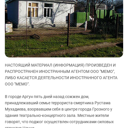
ЗАСТАВЛЯЕТ
Дагестан
КАВКАЗ ЗА ПАЛЕСТИНУ
Ингушетия
ИНАКОМЫСЛИЕ В ЧЕЧНЕ
Кабардино-Балкария
ПРЕСЛЕДОВАНИЕ АКТИВИСТОВ
МОБИЛИЗАЦИЯ И ПРОТЕСТЫ
Калмыкия
Карачаево-Черкесия
Краснодарский край
Нагорный Карабах
НАСТОЯЩИЙ МАТЕРИАЛ (ИНФОРМАЦИЯ) ПРОИЗВЕДЕН И
Российская Федерация
РАСПРОСТРАНЕН ИНОСТРАННЫМ АГЕНТОМ ООО "МЕМО",
Ростовская область
ЛИБО КАСАЕТСЯ ДЕЯТЕЛЬНОСТИ ИНОСТРАННОГО АГЕНТА
ООО "МЕМО".
Северная Осетия - Алания
СКФО
В городе Аргун пять дней назад сожжен дом,
Ставропольский край
принадлежавший семье террориста-смертника Рустама
Мухадиева, взорвавшем себя в центре города Грозного у
Чечня
здания театрально-концертного зала. Местные жители
Южная Осетия
говорят, что поджог осуществлен сотрудниками силовых