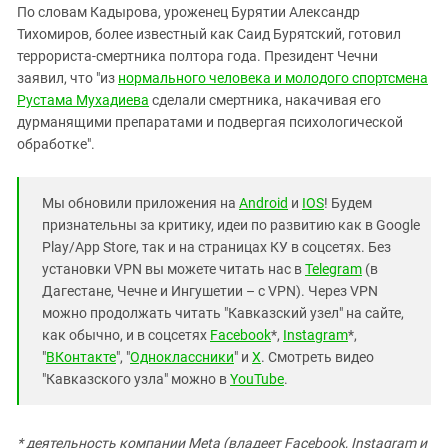
По словам Кадырова, уроженец Бурятии Александр
Тихомиров, более известный как Саид Бурятский, готовил
террориста-смертника полтора года. Президент Чечни
заявил, что "из
нормального человека и молодого спортсмена
Рустама Мухадиева
сделали смертника, накачивая его
дурманящими препаратами и подвергая психологической
обработке".
Мы обновили приложения на
Android
и
IOS
! Будем
признательны за критику, идеи по развитию как в Google
Play/App Store, так и на страницах КУ в соцсетях. Без
установки VPN вы можете читать нас в
Telegram
(в
Дагестане, Чечне и Ингушетии – с VPN). Через VPN
можно продолжать читать "Кавказский узел" на сайте,
как обычно, и в соцсетях
Facebook
*,
Instagram
*,
"
ВКонтакте
", "
Одноклассники
" и
X
. Смотреть видео
"Кавказского узла" можно в
YouTube
.
* деятельность компании Meta (владеет Facebook, Instagram и