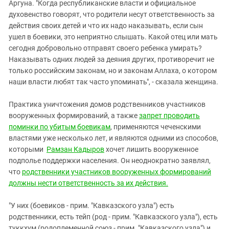
Аргуна. "Когда республиканские власти и официальное
духовенство говорят, что родители несут ответственность за
действия своих детей и что их надо наказывать, если сын
ушел в боевики, это неприятно слышать. Какой отец или мать
сегодня добровольно отправят своего ребенка умирать?
Наказывать одних людей за деяния других, противоречит не
только российским законам, но и законам Аллаха, о котором
наши власти любят так часто упоминать", - сказала женщина.
Практика уничтожения домов родственников участников
вооруженных формирований, а также
запрет проводить
поминки по убитым боевикам
, применяются чеченскими
властями уже несколько лет, и являются одними из способов,
которыми
Рамзан Кадыров
хочет лишить вооруженное
подполье поддержки населения. Он неоднократно заявлял,
что
родственники участников вооруженных формирований
должны нести ответственность за их действия.
"У них (боевиков - прим. "Кавказского узла") есть
родственники, есть тейп (род - прим. "Кавказского узла"), есть
туккхум (родоплеменной союз - прим. "Кавказского узла") и