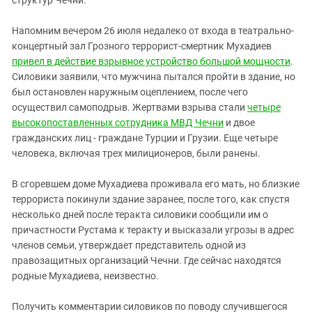
структур Чечни.
Южный Кавказ
ЮФО
Напомним вечером 26 июля недалеко от входа в театрально-
концертный зал Грозного террорист-смертник Мухадиев
привел в действие взрывное устройство большой мощности
.
Силовики заявили, что мужчина пытался пройти в здание, но
был остановлен наружным оцеплением, после чего
осуществил самоподрыв. Жертвами взрыва стали
четыре
высокопоставленных сотрудника МВД Чечни
и двое
гражданских лиц - граждане Турции и Грузии. Еще четыре
человека, включая трех милиционеров, были ранены.
В сгоревшем доме Мухадиева проживала его мать, но близкие
террориста покинули здание заранее, после того, как спустя
несколько дней после теракта силовики сообщили им о
причастности Рустама к теракту и высказали угрозы в адрес
членов семьи, утверждает представитель одной из
правозащитных организаций Чечни. Где сейчас находятся
родные Мухадиева, неизвестно.
Получить комментарии силовиков по поводу случившегося