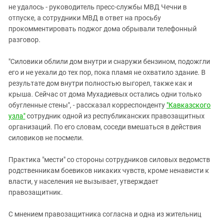
не удалось - руководитель пресс-службы МВД Чечни в
отпуске, а сотрудники МВД в ответ на просьбу
прокомментировать поджог дома обрывали телефонный
разговор.
"Силовики облили дом внутри и снаружи бензином, подожгли
его и не уехали до тех пор, пока пламя не охватило здание. В
результате дом внутри полностью выгорел, также как и
крыша. Сейчас от дома Мухадиевых остались одни только
обугленные стены", - рассказал корреспонденту
"Кавказского
узла"
сотрудник одной из республиканских правозащитных
организаций. По его словам, соседи вмешаться в действия
силовиков не посмели.
Практика "мести" со стороны сотрудников силовых ведомств
родственникам боевиков никаких чувств, кроме ненависти к
власти, у населения не вызывает, утверждает
правозащитник.
С мнением правозащитника согласна и одна из жительниц