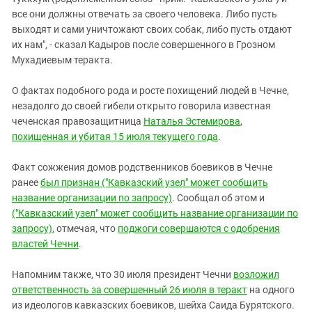
все они должны отвечать за своего человека. Либо пусть
выходят и сами уничтожают своих собак, либо пусть отдают
их нам", - сказал Кадыров после совершенного в Грозном
Мухадиевым теракта.
О фактах подобного рода и росте похищений людей в Чечне,
незадолго до своей гибели открыто говорила известная
чеченская правозащитница
Наталья Эстемирова
,
похищенная и убитая 15 июля текущего года
.
Факт сожжения домов родственников боевиков в Чечне
ранее
был признан ("Кавказский узел" может сообщить
название организации по запросу)
. Сообщал об этом и
("Кавказский узел" может сообщить название организации по
запросу)
, отмечая, что
поджоги совершаются с одобрения
властей Чечни
.
Напомним также, что 30 июля президент Чечни
возложил
ответственность за совершенный 26 июля в теракт
на одного
из идеологов кавказских боевиков, шейха Саида Бурятского.