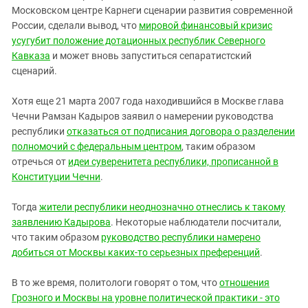
Московском центре Карнеги сценарии развития современной
России, сделали вывод, что
мировой финансовый кризис
усугубит положение дотационных республик Северного
Кавказа
и может вновь запуститься сепаратистский
сценарий.
Хотя еще 21 марта 2007 года находившийся в Москве глава
Чечни Рамзан Кадыров заявил о намерении руководства
республики
отказаться от подписания договора о разделении
полномочий с федеральным центром
, таким образом
отречься от
идеи суверенитета республики, прописанной в
Конституции Чечни
.
Тогда
жители республики неоднозначно отнеслись к такому
заявлению Кадырова
. Некоторые наблюдатели посчитали,
что таким образом
руководство республики намерено
добиться от Москвы каких-то серьезных преференций
.
В то же время, политологи говорят о том, что
отношения
Грозного и Москвы на уровне политической практики - это