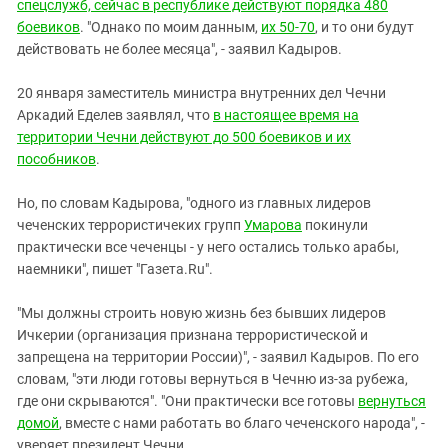
Южный Кавказ
спецслужб, сейчас в республике действуют порядка 480
боевиков
. "Однако по моим данным,
их 50-70
, и то они будут
ЮФО
действовать не более месяца", - заявил Кадыров.
20 января заместитель министра внутренних дел Чечни
Аркадий Еделев заявлял, что
в настоящее время на
территории Чечни действуют до 500 боевиков и их
пособников
.
Но, по словам Кадырова, "одного из главных лидеров
чеченских террористичеких групп
Умарова
покинули
практически все чеченцы - у него остались только арабы,
наемники", пишет "Газета.Ru".
"Мы должны строить новую жизнь без бывших лидеров
Ичкерии (организация признана террористической и
запрещена на территории России)", - заявил Кадыров. По его
словам, "эти люди готовы вернуться в Чечню из-за рубежа,
где они скрываются". "Они практически все готовы
вернуться
домой
, вместе с нами работать во благо чеченского народа", -
уверяет президент Чечни.