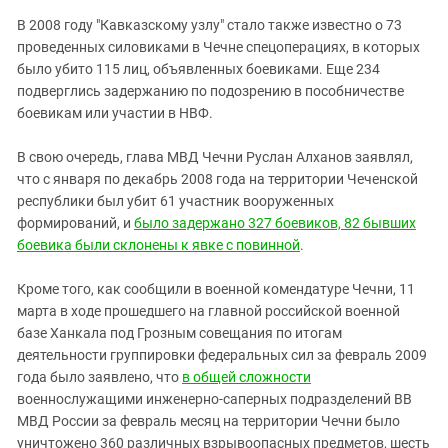
В 2008 году "Кавказскому узлу" стало также известно о 73
проведенных силовиками в Чечне спецоперациях, в которых
было убито 115 лиц, объявленных боевиками. Еще 234
подверглись задержанию по подозрению в пособничестве
боевикам или участии в НВФ.
В свою очередь, глава МВД Чечни Руслан Алханов заявлял,
что с января по декабрь 2008 года на территории Чеченской
республики был убит 61 участник вооруженных
формирований, и
было задержано 327 боевиков, 82 бывших
боевика были склонены к явке с повинной
.
Кроме того, как сообщили в военной комендатуре Чечни, 11
марта в ходе прошедшего на главной российской военной
базе Ханкала под Грозным совещания по итогам
деятельности группировки федеральных сил за февраль 2009
года было заявлено, что
в общей сложности
военнослужащими инженерно-саперных подразделений ВВ
МВД России за февраль месяц на территории Чечни было
уничтожено 360 различных взрывоопасных предметов, шесть