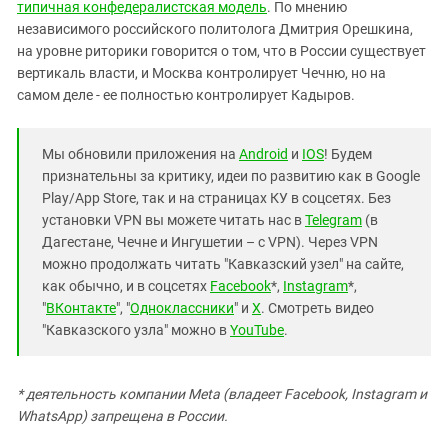
типичная конфедералистская модель
. По мнению
независимого российского политолога Дмитрия Орешкина,
на уровне риторики говорится о том, что в России существует
вертикаль власти, и Москва контролирует Чечню, но на
самом деле - ее полностью контролирует Кадыров.
Мы обновили приложения на
Android
и
IOS
! Будем
признательны за критику, идеи по развитию как в Google
Play/App Store, так и на страницах КУ в соцсетях. Без
установки VPN вы можете читать нас в
Telegram
(в
Дагестане, Чечне и Ингушетии – с VPN). Через VPN
можно продолжать читать "Кавказский узел" на сайте,
как обычно, и в соцсетях
Facebook
*,
Instagram
*,
"
ВКонтакте
", "
Одноклассники
" и
X
. Смотреть видео
"Кавказского узла" можно в
YouTube
.
* деятельность компании Meta (владеет Facebook, Instagram и
WhatsApp) запрещена в России.