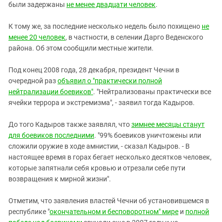
были задержаны
не менее двадцати человек
.
К тому же, за последние несколько недель было похищено
не
менее 20 человек
, в частности, в селении Дарго Веденского
района. Об этом сообщили местные жители.
Под конец 2008 года, 28 декабря, президент Чечни в
очередной раз
объявил о "практически полной
нейтрализации боевиков"
. "Нейтрализованы практически все
ячейки террора и экстремизма", - заявил тогда Кадыров.
До того Кадыров также заявлял, что
зимнее месяцы станут
для боевиков последними
. "99% боевиков уничтожены или
сложили оружие в ходе амнистии, - сказал Кадыров. - В
настоящее время в горах бегает несколько десятков человек,
которые запятнали себя кровью и отрезали себе пути
возвращения к мирной жизни".
Отметим, что заявления властей Чечни об установившемся в
республике "
окончательном и бесповоротном" мире
и
полной