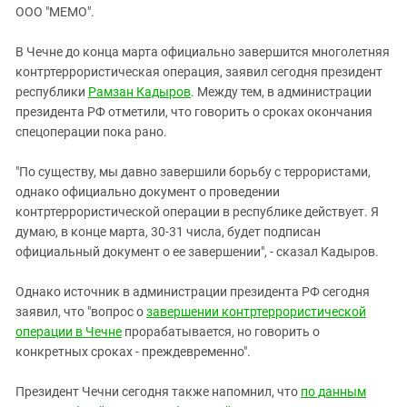
ЗАСТАВЛЯЕТ
ООО "МЕМО".
Дагестан
КАВКАЗ ЗА ПАЛЕСТИНУ
Ингушетия
ИНАКОМЫСЛИЕ В ЧЕЧНЕ
В Чечне до конца марта официально завершится многолетняя
контртеррористическая операция, заявил сегодня президент
Кабардино-Балкария
ПРЕСЛЕДОВАНИЕ АКТИВИСТОВ
республики
Рамзан Кадыров
. Между тем, в администрации
МОБИЛИЗАЦИЯ И ПРОТЕСТЫ
Калмыкия
президента РФ отметили, что говорить о сроках окончания
Карачаево-Черкесия
спецоперации пока рано.
Краснодарский край
"По существу, мы давно завершили борьбу с террористами,
Нагорный Карабах
однако официально документ о проведении
контртеррористической операции в республике действует. Я
Российская Федерация
думаю, в конце марта, 30-31 числа, будет подписан
Ростовская область
официальный документ о ее завершении", - сказал Кадыров.
Северная Осетия - Алания
Однако источник в администрации президента РФ сегодня
СКФО
заявил, что "вопрос о
завершении контртеррористической
Ставропольский край
операции в Чечне
прорабатывается, но говорить о
конкретных сроках - преждевременно".
Чечня
Южная Осетия
Президент Чечни сегодня также напомнил, что
по данным