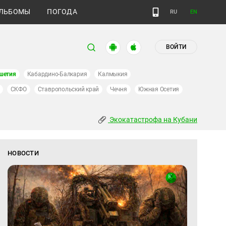
ЛЬБОМЫ
ПОГОДА
RU
EN
ВОЙТИ
шетия
Кабардино-Балкария
Калмыкия
СКФО
Ставропольский край
Чечня
Южная Осетия
Экокатастрофа на Кубани
НОВОСТИ