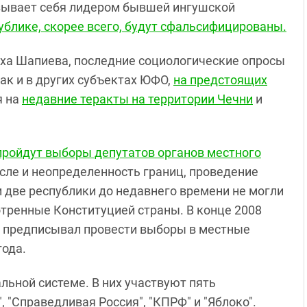
зывает себя лидером бывшей ингушской
ублике, скорее всего, будут сфальсифицированы.
ха Шапиева, последние социологические опросы
как и в других субъектах ЮФО,
на предстоящих
я на
недавние теракты на территории Чечни
и
пройдут выборы депутатов органов местного
числе и неопределенность границ, проведение
и две республики до недавнего времени не могли
тренные Конституцией страны. В конце 2008
й предписывал провести выборы в местные
года.
ьной системе. В них участвуют пять
, "Справедливая Россия", "КПРФ" и "Яблоко".