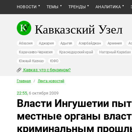
НОВОСТИ
ТЕМЫ
ТРЕНДЫ
АНАЛИТИКА
Кавказский Узел
Абхазия
Аджария
Адыгея
Азербайджан
Армения
А
Карачаево-Черкесия
Краснодарский край
Нагорный Карабах
Южный Кавказ
ЮФО
Кавказ: что с бензином?
Главная
/
Лента новостей
22:55,
6 октября 2009
Власти Ингушетии пыт
местные органы власт
криминальным прош