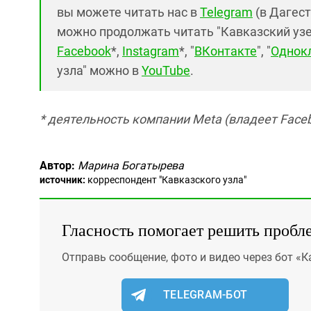
вы можете читать нас в
Telegram
(в Дагест
можно продолжать читать "Кавказский узел"
Facebook
*,
Instagram
*, "
ВКонтакте
", "
Однок
узла" можно в
YouTube
.
* деятельность компании Meta (владеет Faceb
Автор:
Марина Богатырева
источник:
корреспондент "Кавказского узла"
Гласность помогает решить пробл
Отправь сообщение, фото и видео через бот «К
TELEGRAM-БОТ