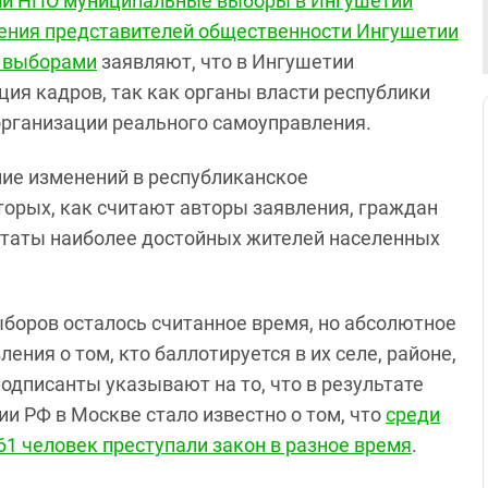
ли НПО
муниципальные выборы в Ингушетии
ения представителей общественности Ингушетии
а выборами
заявляют, что в Ингушетии
ция кадров, так как органы власти республики
организации реального самоуправления.
ние изменений в республиканское
оторых, как считают авторы заявления, граждан
утаты наиболее достойных жителей населенных
ыборов осталось считанное время, но абсолютное
ния о том, кто баллотируется в их селе, районе,
подписанты указывают на то, что в результате
и РФ в Москве стало известно о том, что
среди
1 человек преступали закон в разное время
.