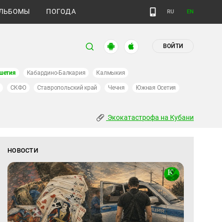
ЛЬБОМЫ
ПОГОДА
RU
EN
ВОЙТИ
шетия
Кабардино-Балкария
Калмыкия
СКФО
Ставропольский край
Чечня
Южная Осетия
Экокатастрофа на Кубани
НОВОСТИ