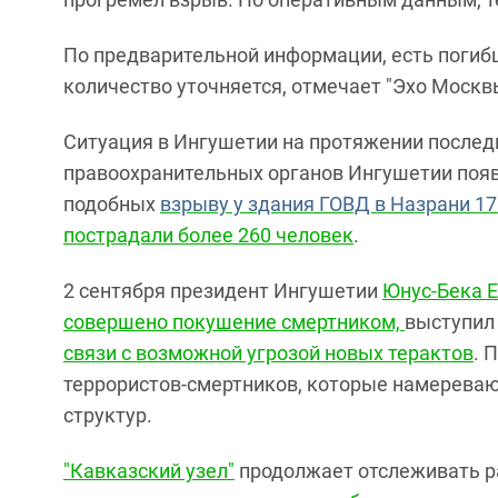
По предварительной информации, есть погибш
количество уточняется, отмечает "Эхо Москв
Ситуация в Ингушетии на протяжении последн
правоохранительных органов Ингушетии поя
подобных
взрыву у здания ГОВД в Назрани 17
пострадали более 260 человек
.
2 сентября президент Ингушетии
Юнус-Бека 
совершено покушение смертником,
выступил
связи с возможной угрозой новых терактов
. 
террористов-смертников, которые намереваю
структур.
"Кавказский узел"
продолжает отслеживать р