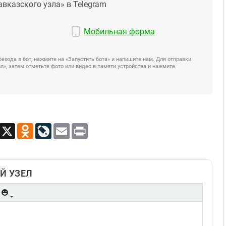
авказского узла» в Telegram
Мобильная форма
ехода в бот, нажмите на «Запустить бота» и напишите нам. Для отправки
», затем отметьте фото или видео в памяти устройства и нажмите
App
Viber
X
Odnoklassniki
LiveJournal
Email
Print
Й УЗЕЛ