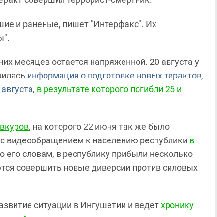
ие и раненые, пишет "Интерфакс". Их
ы".
их месяцев остается напряженной. 20 августа у
вилась
информация о подготовке новых терактов
,
 августа
,
в результате которого погибли 25 и
Евкуров
, на которого 22 июня так же было
 с видеообращением к населению республики
в
По его словам, в республику прибыли несколько
тся совершить новые диверсии против силовых
азвитие ситуации в Ингушетии и ведет
хронику