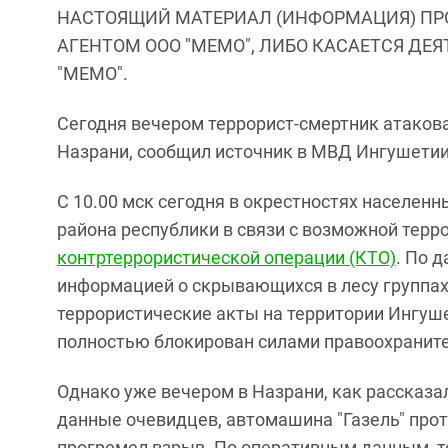
НАСТОЯЩИЙ МАТЕРИАЛ (ИНФОРМАЦИЯ) ПР
АГЕНТОМ ООО "МЕМО", ЛИБО КАСАЕТСЯ ДЕ
"МЕМО".
Сегодня вечером террорист-смертник атакова
Назрани, сообщил источник в МВД Ингушетии
С 10.00 мск сегодня в окрестностях населен
района республики в связи с возможной терр
контртеррористической операции (КТО)
. По 
информацией о скрывающихся в лесу группах
террористические акты на территории Ингуше
полностью блокирован силами правоохраните
Однако уже вечером в Назрани, как рассказа
данные очевидцев, автомашина "Газель" прота
прогремел взрыв. По оперативным данным, т