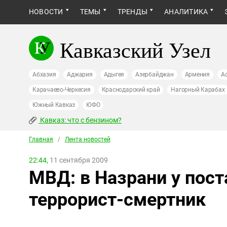
НОВОСТИ
ТЕМЫ
ТРЕНДЫ
АНАЛИТИКА
Кавказский Узел
Абхазия
Аджария
Адыгея
Азербайджан
Армения
А
Карачаево-Черкесия
Краснодарский край
Нагорный Карабах
Южный Кавказ
ЮФО
Кавказ: что с бензином?
Главная
/
Лента новостей
22:44,
11 сентября 2009
МВД: в Назрани у пос
террорист-смертник