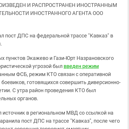
ОИЗВЕДЕН И РАСПРОСТРАНЕН ИНОСТРАННЫМ
ЯТЕЛЬНОСТИ ИНОСТРАННОГО АГЕНТА ООО
л пост ДПС на федеральной трассе "Кавказ" в
.
ных пунктов Экажево и Гази-Юрт Назрановского
ористической угрозой был
введен режим
данным ФСБ, режим КТО связан с оперативной
 боевиков, готовящихся совершить диверсионно-
тии. С утра район проведения КТО был
льных органов.
л источник в региональном МВД со ссылкой на
ранила пост ДПС на трассе "Кавказ", после чего
еракт совершил террорист-смертник.