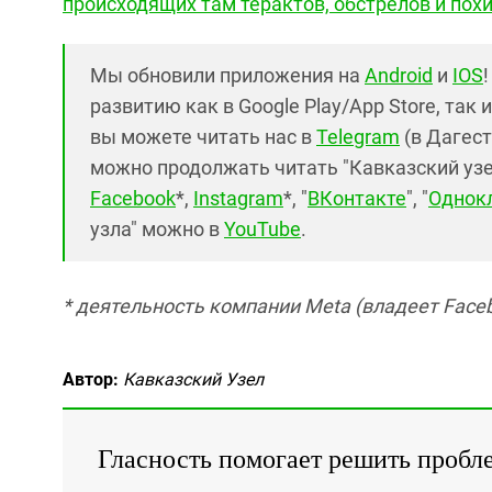
происходящих там терактов, обстрелов и по
Мы обновили приложения на
Android
и
IOS
развитию как в Google Play/App Store, так 
вы можете читать нас в
Telegram
(в Дагест
можно продолжать читать "Кавказский узел"
Facebook
*,
Instagram
*, "
ВКонтакте
", "
Однок
узла" можно в
YouTube
.
* деятельность компании Meta (владеет Faceb
Автор:
Кавказский Узел
Гласность помогает решить пробл