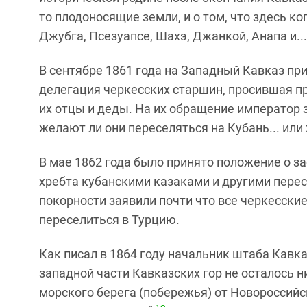
то плодоносящие земли, и о том, что здесь ко
Джубга, Псезуапсе, Шахэ, Джанкой, Анапа и...
В сентябре 1861 года на Западный Кавказ при
делегация черкесских старшин, просившая пре
их отцы и деды. На их обращение император 
желают ли они переселяться на Кубань... или
В мае 1862 года было принято положение о з
хребта кубанскими казаками и другими пере
покорности заявили почти что все черкесские
переселиться в Турцию.
Как писал в 1864 году начальник штаба Кавк
западной части Кавказских гор не осталось н
морского берега (побережья) от Новороссийс