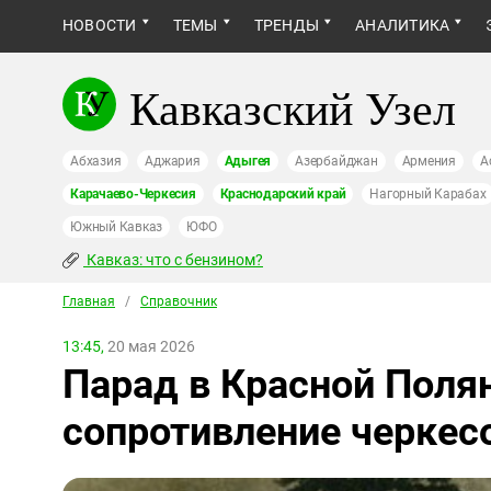
НОВОСТИ
ТЕМЫ
ТРЕНДЫ
АНАЛИТИКА
Кавказский Узел
Абхазия
Аджария
Адыгея
Азербайджан
Армения
А
Карачаево-Черкесия
Краснодарский край
Нагорный Карабах
Южный Кавказ
ЮФО
Кавказ: что с бензином?
Главная
/
Справочник
13:45,
20 мая 2026
Парад в Красной Поля
сопротивление черкес