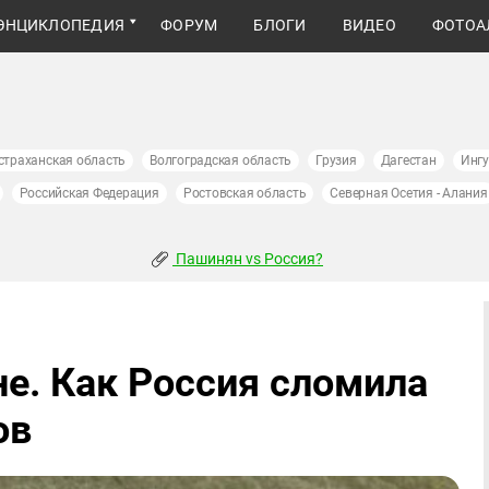
ЭНЦИКЛОПЕДИЯ
ФОРУМ
БЛОГИ
ВИДЕО
ФОТОА
страханская область
Волгоградская область
Грузия
Дагестан
Инг
Российская Федерация
Ростовская область
Северная Осетия - Алания
Пашинян vs Россия?
не. Как Россия сломила
ов