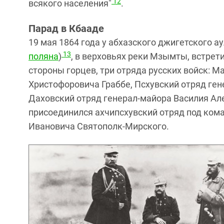
12
всякого населения"
.
Парад в Кбааде
19 мая 1864 года у абхазского джигетского а
13
поляна
)
, в верховьях реки Мзымты, встрет
стороны горцев, три отряда русских войск: 
Христофоровича Граббе, Псхувский отряд ге
Даховский отряд генерал-майора Василия Ал
присоединился ахчипсхувский отряд под ком
Ивановича Святополк-Мирского.