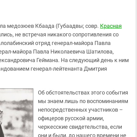
ула медозюев Кбаада (Губаадвы; совр.
Красная
ились, не встречая никакого сопротивления со
Малолабинский отряд генерал-майора Павла
нерал-майора Павла Николаевича Шатилова,
ександровича Геймана. На следующий день к ним
андованием генерал-лейтенанта Дмитрия
Об обстоятельствах этого события
мы знаем лишь по воспоминаниям
непосредственных участников –
офицеров русской армии,
черкесские свидетельства, если
они и были, до нашего времени не