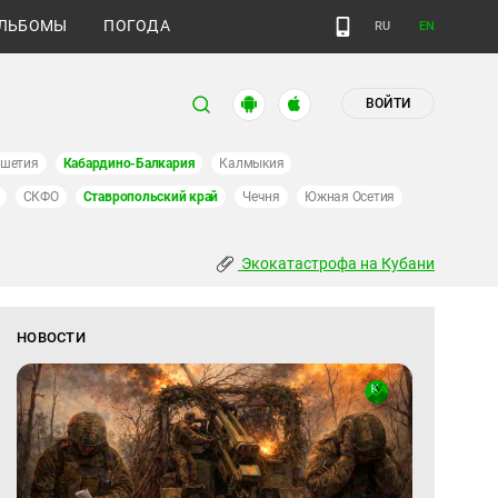
ЛЬБОМЫ
ПОГОДА
RU
EN
ВОЙТИ
ушетия
Кабардино-Балкария
Калмыкия
СКФО
Ставропольский край
Чечня
Южная Осетия
Экокатастрофа на Кубани
НОВОСТИ