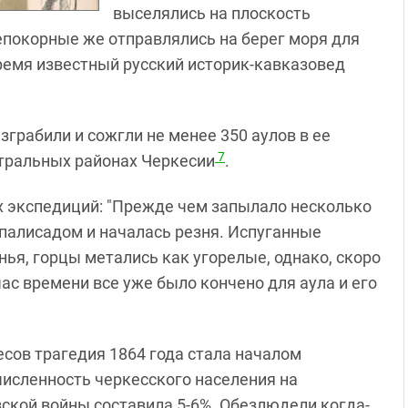
выселялись на плоскость
непокорные же отправлялись на берег моря для
время известный русский историк-кавказовед
азграбили и сожгли не менее 350 аулов в ее
7
нтральных районах Черкесии
.
х экспедиций: "Прежде чем запылало несколько
а палисадом и началась резня. Испуганные
ья, горцы метались как угорелые, однако, скоро
час времени все уже было кончено для аула и его
сов трагедия 1864 года стала началом
численность черкесского населения на
ской войны составила 5-6%. Обезлюдели когда-