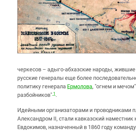
черкесов – адыго-абхазские народы, жившие 
русские генералы еще более последовательн
политику генерала
Ермолова
, "огнем и мечо
1
разбойников"
.
Идейными организаторами и проводниками пл
Александром II, стали кавказский наместник
Евдокимов, назначенный в 1860 году коман