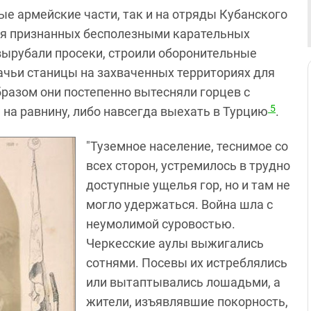
ые армейские части, так и на отряды Кубанского
ия признанных бесполезными карательных
вырубали просеки, строили оборонительные
ачьи станицы на захваченных территориях для
бразом они постепенно вытесняли горцев с
5
 на равнину, либо навсегда выехать в Турцию
.
"Туземное население, теснимое со
всех сторон, устремилось в трудно
доступные ущелья гор, но и там не
могло удержаться. Война шла с
неумолимой суровостью.
Черкесские аулы выжигались
сотнями. Посевы их истреблялись
или вытаптывались лошадьми, а
жители, изъявлявшие покорность,