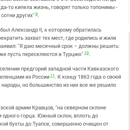
гда-то кипела жизнь, говорят только топонимы -
9
 сотни других"
.
был Александр II, к которому обратилась
кратить захват тех мест, где родились и жили
заявил: "Я даю месячный срок – должны решить:
10
 же пусть переселяются в Турцию"
.
аселении предгорий западной части Кавказского
11
селенцами из России
. К концу 1863 года о своей
 народы, но большинство из них все же решило
азской армии Кравцов, "на северном склоне
и одного горца. Южный склон, вплоть до
кой бухты до Туапсе, совершенно очищен от