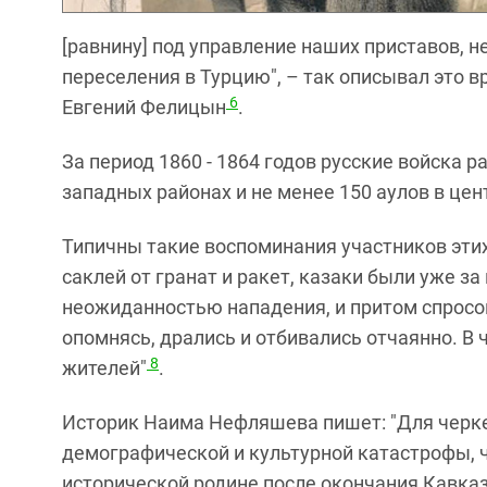
[равнину] под управление наших приставов, 
переселения в Турцию", – так описывал это 
6
Евгений Фелицын
.
За период 1860 - 1864 годов русские войска р
западных районах и не менее 150 аулов в це
Типичны такие воспоминания участников эти
саклей от гранат и ракет, казаки были уже з
неожиданностью нападения, и притом спросон
опомнясь, дрались и отбивались отчаянно. В 
8
жителей"
.
Историк Наима Нефляшева пишет: "Для черке
демографической и культурной катастрофы, 
исторической родине после окончания Кавказ