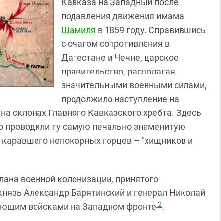
Кавказа на Западный после
подавления движения имама
Шамиля
в 1859 году. Справившись
с очагом сопротивления в
Дагестане и Чечне, царское
правительство, располагая
значительными военными силами,
продолжило наступление на
на склонах Главного Кавказского хребта. Здесь
о проводили ту самую печально знаменитую
м" каравшего непокорных горцев – "хищников и
ана военной колонизации, принятого
 князь Александр Барятинский и генерал Николай
2
дующим войсками на Западном фронте
.