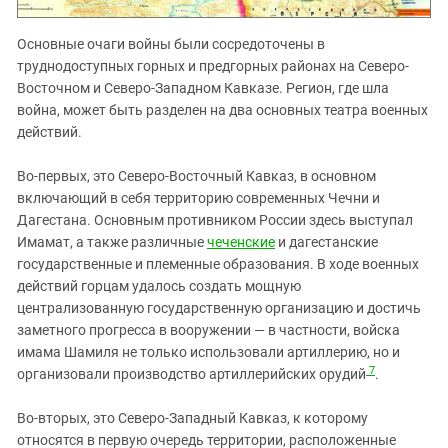
Основные очаги войны были сосредоточены в
труднодоступных горных и предгорных районах на Северо-
Восточном и Северо-Западном Кавказе. Регион, где шла
война, может быть разделен на два основных театра военных
действий.
Во-первых, это Северо-Восточный Кавказ, в основном
включающий в себя территорию современных Чечни и
Дагестана. Основным противником России здесь выступал
Имамат, а также различные
чеченские
и дагестанские
государственные и племенные образования. В ходе военных
действий горцам удалось создать мощную
централизованную государственную организацию и достичь
заметного прогресса в вооружении — в частности, войска
имама Шамиля не только использовали артиллерию, но и
7
организовали производство артиллерийских орудий
.
Во-вторых, это Северо-Западный Кавказ, к которому
относятся в первую очередь территории, расположенные