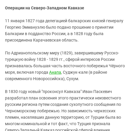
Операции на Северо-Западном Кавказе
11 января 1827 года делегацией балкарских князей генералу
Георгию Эммануэлю было подано прошение о принятии
Балкарии в подданство России, а в 1828 году была
присоединена Карачаевская область.
По Адрианопольскому миру (1829), завершившему Русско-
турецкую войну 1828 - 1829 гг., сферой интересов России
признавалась большая часть восточного побережья Чёрного
моря, включая города
Анапа
, Суджук-кале (в районе
современного Новороссийска), Сухум.
В 1830 году новый "проконсул Кавказа" Иван Паскевич
разработал план освоения этого практически неизвестного
русским региона путем создания сухопутного сообщения по
Черноморскому побережью. Но зависимость черкесских
племен, населявших данную территорию, от Турции была во
многом номинальной и тот факт, что Турция признала
Северо-Западный Кавказ российской сферой влияния,