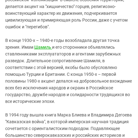
делается акцент на "хищничество" горцев, религиозно-
воинствующий характер их движения, подчеркивается
цивилизующая и примиряющая роль России, даже с учетом
ошибок и "перегибов".
В конце 1930-х – 1940-е годы возобладала другая точка
зрения. Имам
Шамиль
и его сторонники объявлялись
ставленниками эксплуататоров и агентами зарубежных
разведок. Длительное сопротивление Шамиля, в
соответствии с этой версией, якобы было обусловлено
помощью Турции и Британии. С конца 1950-х – первой
половины 1980-х акцент делался на добровольное вхождение
всех без исключения народов и окраин в Российское
государство, дружбе народов и солидарности трудящихся во
все исторические эпохи.
В 1994 году вышла книга Марка Блиева и Владимира Дегоева
"Кавказская война", в которой имперская научная традиция
сочетается с ориенталистским подходом. Подавляющее
большинство северокавказских и российских историков и