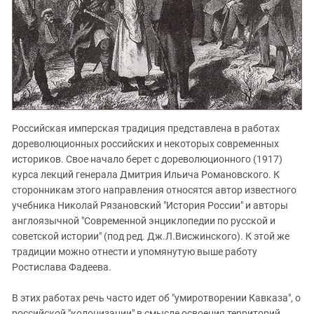
Российская имперская традиция представлена в работах
дореволюционных российских и некоторых современных
историков. Свое начало берет с дореволюционного (1917)
курса лекций генерала Дмитрия Ильича Романовского. К
сторонникам этого направления относятся автор известного
учебника Николай Рязановский "История России" и авторы
англоязычной "Современной энциклопедии по русской и
советской истории" (под ред. Дж.Л.Висжинского). К этой же
традиции можно отнести и упомянутую выше работу
Ростислава Фадеева.
В этих работах речь часто идет об "умиротворении Кавказа", о
российской "колонизации" в смысле освоения территорий,