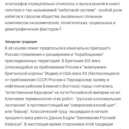
этнографов отрицательно отнеслось к высказанной в книге
гипотезе о так называемой "набеговой системе" - особой роли
набегов в горском обществе, вызванных сложным
комплексом экономических, политических, социальных и
3
демографических факторов
.
Западная традиция
В её основе лежит предпосылка изначально присущего
России стремления к расширению и "порабощению"
присоединенных территорий. В Британии XIX века
(опасающейся за приближение России к "жемчужине
британской короны" Индии) и США века XX (беспокоящихся
от приближения СССР/России к Персидскому заливу и
нефтяным районам Ближнего Востока) горцы считались
"естественным барьером" на пути Российской империи на юг.
Ключевая терминология этих работ - "русская колониальная
экспансия" и противостоящий им "северокавказский щит",
или "барьер". Классический труд - вышедшая в начале
прошлого века работа Джона Бэдли "Завоевание Россией
Кавказа". В настоящее время сторонники этой традиции