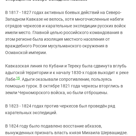
В 1817 - 1827 годах активных боевых действий на Северо-
Западном Кавказе не велось, хотя многочисленные набеги
отрядов черкесов и карательные экспедиции русских войск
имели место. Главной целью российского командования в
этом регионе была изоляция местного населения от
враждебного России мусульманского окружения в
Османской империи.
Кавказская линия по Кубани и Тереку была сдвинута вглубь
адыгской территории и к началу 1830-х годов выходит к реке
15
Лабе
. Адыги оказывали сопротивление, пользуясь
помощью турок. В октябре 1821 года черкесы вторглись в
земли Черноморского войска, но были отброшены.
В 1823 - 1824 годах против черкесов был проведён ряд
карательных экспедиций.
В 1824 году было подавлено восстание абхазов,
вынужденных признать власть князя Михаила Шервашидзе.