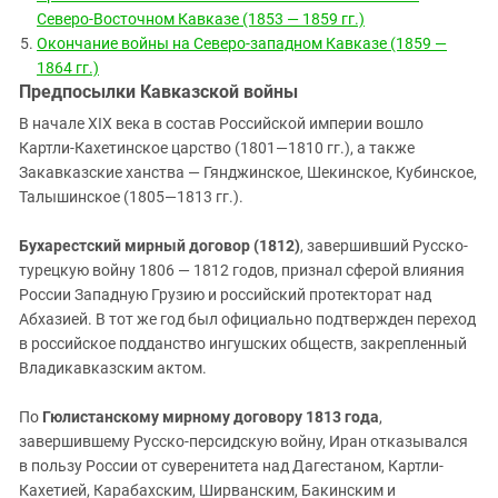
Северо-Восточном Кавказе (1853 — 1859 гг.)
Окончание войны на Северо-западном Кавказе (1859 —
1864 гг.)
Предпосылки Кавказской войны
В начале XIX века в состав Российской империи вошло
Картли-Кахетинское царство (1801—1810 гг.), а также
Закавказские ханства — Гянджинское, Шекинское, Кубинское,
Талышинское (1805—1813 гг.).
Бухарестский мирный договор (1812)
, завершивший Русско-
турецкую войну 1806 — 1812 годов, признал сферой влияния
России Западную Грузию и российский протекторат над
Абхазией. В тот же год был официально подтвержден переход
в российское подданство ингушских обществ, закрепленный
Владикавказским актом.
По
Гюлистанскому мирному договору 1813 года
,
завершившему Русско-персидскую войну, Иран отказывался
в пользу России от суверенитета над Дагестаном, Картли-
Кахетией, Карабахским, Ширванским, Бакинским и