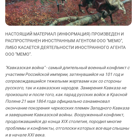
ЗАСТАВЛЯЕТ
Дагестан
КАВКАЗ ЗА ПАЛЕСТИНУ
Ингушетия
ИНАКОМЫСЛИЕ В ЧЕЧНЕ
Кабардино-Балкария
ПРЕСЛЕДОВАНИЕ АКТИВИСТОВ
МОБИЛИЗАЦИЯ И ПРОТЕСТЫ
Калмыкия
НАСТОЯЩИЙ МАТЕРИАЛ (ИНФОРМАЦИЯ) ПРОИЗВЕДЕН И
РАСПРОСТРАНЕН ИНОСТРАННЫМ АГЕНТОМ ООО "МЕМО",
Карачаево-Черкесия
ЛИБО КАСАЕТСЯ ДЕЯТЕЛЬНОСТИ ИНОСТРАННОГО АГЕНТА
Краснодарский край
ООО "МЕМО".
Нагорный Карабах
"Кавказская война" - самый длительный военный конфликт с
Российская Федерация
участием Российской империи, затянувшийся на 101 год и
сопровождавшийся тяжелыми жертвами как со стороны
Ростовская область
русского, так и кавказских народов. Замирения Кавказа не
Северная Осетия - Алания
произошло и после того, как парад русских войск в Красной
СКФО
Поляне 21 мая 1864 года официально ознаменовал
окончание покорения черкесских племен Западного Кавказа
Ставропольский край
и завершение Кавказской войны. Вооруженный конфликт,
Чечня
продолжавшийся до конца XIX столетия, породил многие
проблемы и конфликты, отголоски которых все еще слышны
Южная Осетия
и в начале XXI века.