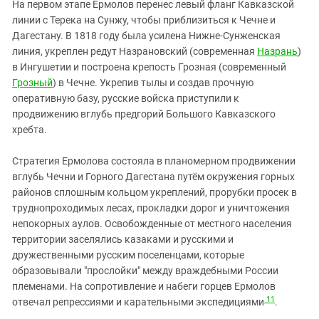
На первом этапе Ермолов перенес левый фланг Кавказской
линии с Терека на Сунжу, чтобы приблизиться к Чечне и
Дагестану. В 1818 году была усилена Нижне-Сунженская
линия, укреплен редут Назрановский (современная
Назрань
)
в Ингушетии и построена крепость Грозная (современный
Грозный
) в Чечне. Укрепив тылы и создав прочную
оперативную базу, русские войска приступили к
продвижению вглубь предгорий Большого Кавказского
хребта.
Стратегия Ермолова состояла в планомерном продвижении
вглубь Чечни и Горного Дагестана путём окружения горных
районов сплошным кольцом укреплений, прорубки просек в
труднопроходимых лесах, прокладки дорог и уничтожения
непокорных аулов. Освобожденные от местного населения
территории заселялись казаками и русскими и
дружественными русским поселенцами, которые
образовывали "прослойки" между враждебными России
племенами. На сопротивление и набеги горцев Ермолов
11
отвечал репрессиями и карательными экспедициями
.