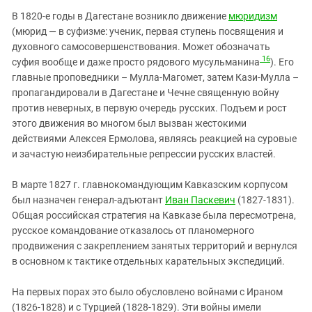
В 1820-е годы в Дагестане возникло движение
мюридизм
(мюрид — в суфизме: ученик, первая ступень посвящения и
духовного самосовершенствования. Может обозначать
16
суфия вообще и даже просто рядового мусульманина
). Его
главные проповедники – Мулла-Магомет, затем Кази-Мулла –
пропагандировали в Дагестане и Чечне священную войну
против неверных, в первую очередь русских. Подъем и рост
этого движения во многом был вызван жестокими
действиями Алексея Ермолова, являясь реакцией на суровые
и зачастую неизбирательные репрессии русских властей.
В марте 1827 г. главнокомандующим Кавказским корпусом
был назначен генерал-адъютант
Иван Паскевич
(1827-1831).
Общая российская стратегия на Кавказе была пересмотрена,
русское командование отказалось от планомерного
продвижения с закреплением занятых территорий и вернулся
в основном к тактике отдельных карательных экспедиций.
На первых порах это было обусловлено войнами с Ираном
(1826-1828) и с Турцией (1828-1829). Эти войны имели