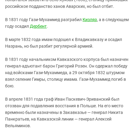
российское подданство ханов Аварских, но был отбит.
В 1831 году Гази-Мухаммед разграбил
Кизляр
, а в следующем
году осадил
Дербент
.
В марте 1832 года имам подошел к Владикавказу и осадил
Назрань, но был разбит регулярной армией.
В 1831 году начальником Кавказского корпуса был назначен
генерал-адъютант барон Григорий Розен. Он одержал победу
над войсками Гази-Мухаммеда, а 29 октября 1832 штурмом
взял селение Гимры, столицу имама. Гази-Мухаммед погиб в
бою.
В апреле 1831 года граф Иван Паскевич-Эриванский был
отозван для подавления восстания в Польше. На его место
временно были назначены в Закавказье — генерал Никита
Панкратьев, на Кавказской линии — генерал Алексей
Вельяминов.