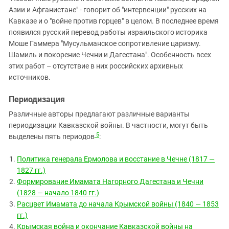
Азии и Афганистане" - говорит об "интервенции" русских на
Кавказе и о "войне против горцев" в целом. В последнее время
появился русский перевод работы израильского историка
Моше Гаммера "Мусульманское сопротивление царизму.
Шамиль и покорение Чечни и Дагестана". Особенность всех
этих работ – отсутствие в них российских архивных
источников.
Периодизация
Различные авторы предлагают различные варианты
периодизации Кавказской войны. В частности, могут быть
5
выделены пять периодов
:
Политика генерала Ермолова и восстание в Чечне (1817 —
1827 гг.)
Формирование Имамата Нагорного Дагестана и Чечни
(1828 — начало 1840 гг.)
Расцвет Имамата до начала Крымской войны (1840 — 1853
гг.)
Крымская война и окончание Кавказской войны на