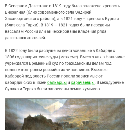
В Северном Дагестане в 1819 году была заложена крепость
Внезапная (близ современного села Эндирей
Хасавюртовского района), а в 1821 году – крепость Бурная
(близ села Тарки). В 1819 — 1821 годах были переданы
вассалам России или аннексированы владения ряда
дагестанских князей.
В 1822 году были распущены действовавшие в Кабарде с
1806 года шариатские суды (мехкеме). Вместо них в Нальчике
учреждался Временный суд по гражданским делам под
полным контролем российских чиновников. Вместе с
Кабардой под власть России попали зависимые от
кабардинских князей
балкарцы
и
карачаевцы
. В междуречье
Сулака и Терека были завоеваны земли кумыков.