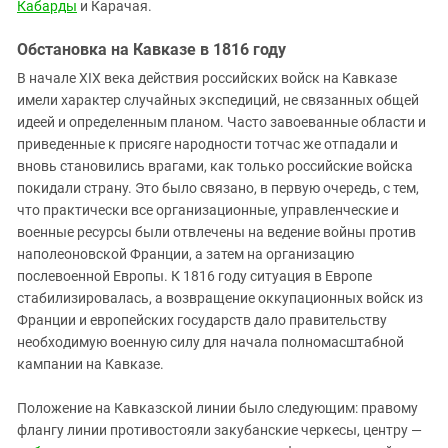
Кабарды
и Карачая.
Обстановка на Кавказе в 1816 году
В начале XIX века действия российских войск на Кавказе
имели характер случайных экспедиций, не связанных общей
идеей и определенным планом. Часто завоеванные области и
приведенные к присяге народности тотчас же отпадали и
вновь становились врагами, как только российские войска
покидали страну. Это было связано, в первую очередь, с тем,
что практически все организационные, управленческие и
военные ресурсы были отвлечены на ведение войны против
наполеоновской Франции, а затем на организацию
послевоенной Европы. К 1816 году ситуация в Европе
стабилизировалась, а возвращение оккупационных войск из
Франции и европейских государств дало правительству
необходимую военную силу для начала полномасштабной
кампании на Кавказе.
Положение на Кавказской линии было следующим: правому
флангу линии противостояли закубанские черкесы, центру —