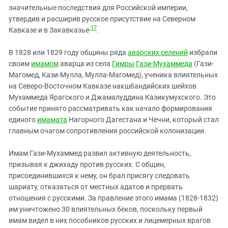
значительные последствия для Российской империи,
утвердив и расширив русское присутствие на Северном
17
Кавказе и в Закавказье
.
В 1828 или 1829 году общины ряда
аварских селений
избрали
своим
имамом
аварца из села
Гимры
Гази-Мухаммеда
(Гази-
Магомед, Кази-Мулла, Мулла-Магомед), ученика влиятельных
на Северо-Восточном Кавказе накшбандийских шейхов
Мухаммеда Ярагского и Джамалуддина Казикумухского. Это
событие принято рассматривать как начало формирования
единого
имамата
Нагорного Дагестана и Чечни, который стал
главным очагом сопротивления российской колонизации.
Имам Гази-Мухаммед развил активную деятельность,
призывая к джихаду против русских. С общин,
присоединившихся к нему, он брал присягу следовать
шариату, отказаться от местных адатов и прервать
отношения с русскими. За правление этого имама (1828-1832)
им уничтожено 30 влиятельных беков, поскольку первый
имам видел в них пособников русских и лицемерных врагов