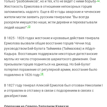
12
только "разбойников", но и тех, кто не ведет с ними борьбу
.
Жестокость Ермолова в отношении непокорных горцев
запомнились надолго. Еще в 40-е годы аварские и чеченские
жители могли заявить русским генералам: "Вы всегда
разоряли имущество наше, жгли деревни и перехватывали
13
людей наших!"
В 1825 - 1826 годах жестокие и кровавые действия генерала
Ермолова вызвали общее восстание горцев Чечни под
руководством Бей-Булата Таймиева (Таймазова) и Абдул-
Кадыра. Восставших поддержали некоторые дагестанские
муллы из числа сторонников шариатского движения. Они
призывали горцев подняться на джихад. Но Бей-Булат
потерпел поражение от регулярной армии, восстание было
14
подавлено в 1826 году
.
В 1827 году генерал Алексей Ермолов был отозван Николаем I
и отправлен в отставку в связи с подозрением в связях с
декабристами.
Операции на Северо-Западном Кавказе