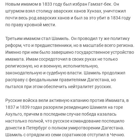
Новым имамом в 1833 году был избран Гамзат-бек. Он
штурмом взял столицу аварских ханов Хунзах, уничтожил
почти весь род аварских ханов и был за это убит в 1834 году
по праву кровной мести.
Третьим имамом стал Шамиль. Он проводил ту же политику
реформ, что и предшественники, но в масштабе всего региона.
Именно при нем было завершено государственное устройство
имамата. Имам сосредоточил в своих руках не только
религиозную, но и военную, исполнительную,
законодательную и судебную власти. Шамиль продолжил
расправу с феодальными правителями Дагестана, но
пытался при этом обеспечить нейтралитет русских.
Русские войска вели активную капанию против Имамата, в
1837 и 1839 годах разоряли резиденцию Шамиля на горе
Ахульгo, причем в последнем случае победа казалась
настолько полной, что русское командование поспешило
донести в Петербург о полном умиротворении Дагестана.
Шамиль с отрядом из семи соратников отступил в Чечню.