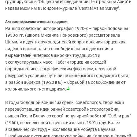
группируются в "Обществе исследований Центральной Азии" и
издаваемом им в Лондоне журнале "Central Asian Survey".
Антиимпериалистическая традиция
Ранняя советская историография 1920-х – первой половины
1930-х гг. (школа Михаила Покровского) рассматривала
Шамиля и других руководителей сопротивления горцев как
лидеров национально-освободительного движения и
выразителей интересов широких трудящихся и
эксплуатируемых масс. Набеги горцев на соседей
оправдывались географическим фактором, нехваткой
ресурсов в условиях чуть ли не нищенского городского быта,
а разбои абреков (19-20 вв.) – борьбой за освобождение от
4
колониального гнета царизма
.
В годы "холодной войны" из среды советологов, творчески
переработавших идеи ранней советской историографии,
вышел Лесли Бланч со своей популярной работой "Сабли рая"
(1960), переведенной на русский язык в 1991 году. Более
академический труд – исследование Роберта Баумана
"Необычные русские и советские войны на Кавказе, в Средней