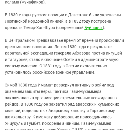
ислама (мунафиков).
В 1830-е годы русские позиции в Дагестане были укреплены
Лезгинской кордонной линией, а в 1832 году построена
крепость Темир-Хан-Шура (современный
Буйнакск
).
В Центральном Предкавказье время от времени происходили
крестьянские восстания. Летом 1830 года в результате
карательной экспедиции генерала Абхазова против ингушей
и тагаурцев, стало включение Осетии в административную
систему империи. С 1831 году в Осетии окончательно
установилось российское военное управление.
Зимой 1830 года Имамат развернул активную войну под
знаменем защиты веры. Тактика Гази-Мухаммеда
заключалась в организации стремительных неожиданных
рейдов. В 1830 году он захватил ряд аварских и кумыкских
селений, подвластных Аварскому ханству и Тарковскому
шамхальству. К имамату добровольно присоединились
Унцукуль и Гумбет, покорены андийцы. Гази-Мухаммед
попытался захватить село Хунзах (1830), столицу принявших