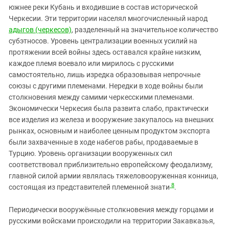
южнее реки Кубань и входившие в состав исторической
Черкесии. Эти территории населял многочисленный народ
адыгов (черкесов)
, разделенный на значительное количество
субэтносов. Уровень централизации военных усилий на
протяжении всей войны здесь оставался крайне низким,
каждое племя воевало или мирилось с русскими
самостоятельно, лишь изредка образовывая непрочные
союзы с другими племенами. Нередки в ходе войны были
столкновения между самими черкесскими племенами.
Экономически Черкесия была развита слабо, практически
все изделия из железа и вооружение закупалось на внешних
рынках, основным и наиболее ценным продуктом экспорта
были захваченные в ходе набегов рабы, продаваемые в
Турцию. Уровень организации вооруженных сил
соответствовал приблизительно европейскому феодализму,
главной силой армии являлась тяжеловооруженная конница,
8
состоящая из представителей племенной знати
.
Периодически вооружённые столкновения между горцами и
русскими войсками происходили на территории Закавказья,