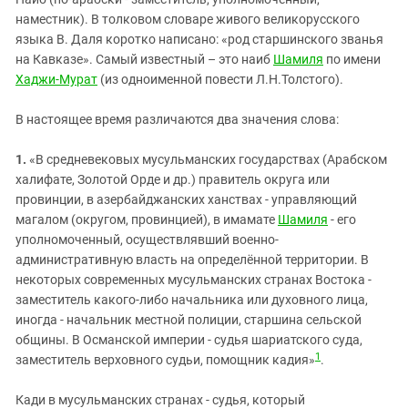
ЗАСТАВЛЯЕТ
Дагестан
наместник). В толковом словаре живого великорусского
КАВКАЗ ЗА ПАЛЕСТИНУ
языка В. Даля коротко написано: «род старшинского званья
Ингушетия
ИНАКОМЫСЛИЕ В ЧЕЧНЕ
на Кавказе». Самый известный – это наиб
Шамиля
по имени
Кабардино-Балкария
ПРЕСЛЕДОВАНИЕ АКТИВИСТОВ
Хаджи-Мурат
(из одноименной повести Л.Н.Толстого).
МОБИЛИЗАЦИЯ И ПРОТЕСТЫ
Калмыкия
В настоящее время различаются два значения слова:
Карачаево-Черкесия
Краснодарский край
1.
«В средневековых мусульманских государствах (Арабском
халифате, Золотой Орде и др.) правитель округа или
Нагорный Карабах
провинции, в азербайджанских ханствах - управляющий
Российская Федерация
магалом (округом, провинцией), в имамате
Шамиля
- его
уполномоченный, осуществлявший военно-
Ростовская область
административную власть на определённой территории. В
Северная Осетия - Алания
некоторых современных мусульманских странах Востока -
СКФО
заместитель какого-либо начальника или духовного лица,
иногда - начальник местной полиции, старшина сельской
Ставропольский край
общины. В Османской империи - судья шариатского суда,
Чечня
1
заместитель верховного судьи, помощник кадия»
.
Южная Осетия
Кади в мусульманских странах - судья, который