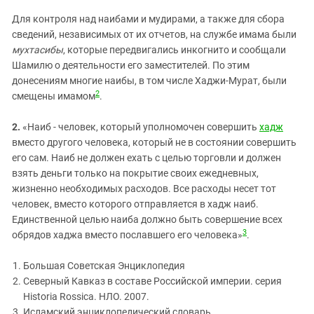
Для контроля над наибами и мудирами, а также для сбора
сведений, независимых от их отчетов, на службе имама были
мухтасибы
, которые передвигались инкогнито и сообщали
Шамилю о деятельности его заместителей. По этим
донесениям многие наибы, в том числе Хаджи-Мурат, были
2
смещены имамом
.
2.
«Наиб - человек, который уполномочен совершить
хадж
вместо другого человека, который не в состоянии совершить
его сам. Наиб не должен ехать с целью торговли и должен
взять деньги только на покрытие своих ежедневных,
жизненно необходимых расходов. Все расходы несет тот
человек, вместо которого отправляется в хадж наиб.
Единственной целью наиба должно быть совершение всех
3
обрядов хаджа вместо пославшего его человека»
.
Большая Советская Энциклопедия
Северный Кавказ в составе Российской империи. серия
Historia Rossica. НЛО. 2007.
Исламский энциклопедический словарь