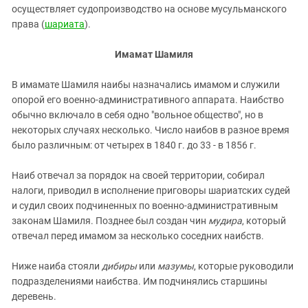
Южный Кавказ
осуществляет судопроизводство на основе мусульманского
ЮФО
права (
шариата
).
Имамат Шамиля
В имамате Шамиля наибы назначались имамом и служили
опорой его военно-административного аппарата. Наибство
обычно включало в себя одно "вольное общество", но в
некоторых случаях несколько. Число наибов в разное время
было различным: от четырех в 1840 г. до 33 - в 1856 г.
Наиб отвечал за порядок на своей территории, собирал
налоги, приводил в исполнение приговоры шариатских судей
и судил своих подчиненных по военно-административным
законам Шамиля. Позднее был создан чин
мудира
, который
отвечал перед имамом за несколько соседних наибств.
Ниже наиба стояли
дибиры
или
мазумы
, которые руководили
подразделениями наибства. Им подчинялись старшины
деревень.