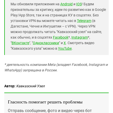
Мы обновили приложения на
Android
и
IOS
! Будем
признательны за критику, идеи по развитию как в Google
Play/App Store, так и на страницах КУ в соцсетях. Без
установки VPN вы можете читать нас в
Telegram
(в
Дагестане, Чечне и Ингушетии – с VPN). Через VPN
можно продолжать читать "Кавказский узел" на сайте,
как обычно, и в соцсетях
Facebook
*,
Instagram
*,
"
ВКонтакте
", "
Одноклассники
" и
X
. Смотреть видео
"Кавказского узла" можно в
YouTube
.
* деятельность компании Meta (владеет Facebook, Instagram и
WhatsApp) запрещена в России.
Автор:
Кавказский Узел
Гласность помогает решить проблемы
Отправь сообщение, фото и видео через бот