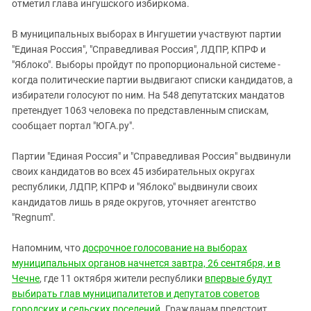
Южный Кавказ
отметил глава ингушского избиркома.
ЮФО
В муниципальных выборах в Ингушетии участвуют партии
"Единая Россия", "Справедливая Россия", ЛДПР, КПРФ и
"Яблоко". Выборы пройдут по пропорциональной системе -
когда политические партии выдвигают списки кандидатов, а
избиратели голосуют по ним. На 548 депутатских мандатов
претендует 1063 человека по представленным спискам,
сообщает портал "ЮГА.ру".
Партии "Единая Россия" и "Справедливая Россия" выдвинули
своих кандидатов во всех 45 избирательных округах
республики, ЛДПР, КПРФ и "Яблоко" выдвинули своих
кандидатов лишь в ряде округов, уточняет агентство
"Regnum".
Напомним, что
досрочное голосование на выборах
муниципальных органов начнется завтра, 26 сентября, и в
Чечне
, где 11 октября жители республики
впервые будут
выбирать глав муниципалитетов и депутатов советов
городских и сельских поселений
. Гражданам предстоит