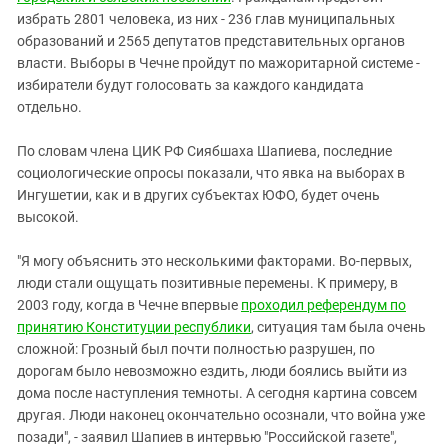
избрать 2801 человека, из них - 236 глав муниципальных
образований и 2565 депутатов представительных органов
власти. Выборы в Чечне пройдут по мажоритарной системе -
избиратели будут голосовать за каждого кандидата
отдельно.
По словам члена ЦИК РФ Сиябшаха Шапиева, последние
социологические опросы показали, что явка на выборах в
Ингушетии, как и в других субъектах ЮФО, будет очень
высокой.
"Я могу объяснить это несколькими факторами. Во-первых,
люди стали ощущать позитивные перемены. К примеру, в
2003 году, когда в Чечне впервые
проходил референдум по
принятию Конституции республики
, ситуация там была очень
сложной: Грозный был почти полностью разрушен, по
дорогам было невозможно ездить, люди боялись выйти из
дома после наступления темноты. А сегодня картина совсем
другая. Люди наконец окончательно осознали, что война уже
позади", - заявил Шапиев в интервью "Российской газете",