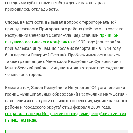
соседними субъектами ее обсуждение каждый раз
приходилось откладывать.
Споры, в частности, вызывал вопрос о территориальной
принадлежности Пригородного района (сейчас он в составе
Республики Северная Осетия-Алания), ставший
причиной
ингушско-осетинского конфликта
в 1992 году (ранее район
принадлежал ингушам, но после их депортации в 1944 году
был передан Северной Осетии). Проблемными оставались
также граничащие с Чеченской Республикой Сунженский и
Малгобекский районы Ингушетии, на которые претендовала
чеченская сторона.
Вместе с тем, Закон Республики Ингушетия "Об установлении
границ муниципальных образований Республики Ингушетия и
наделении их статусом сельского поселения, муниципального
района и городского округа" от 23 февраля 2009 года,
сохранил границы Ингушетии с соседними республиками в их
нынешнем виде
.