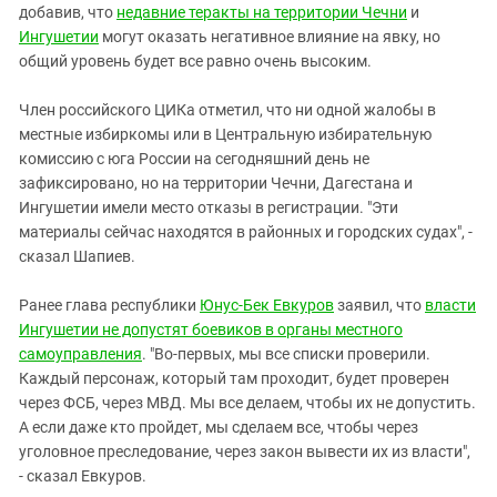
добавив, что
недавние теракты на территории Чечни
и
Ингушетии
могут оказать негативное влияние на явку, но
общий уровень будет все равно очень высоким.
Член российского ЦИКа отметил, что ни одной жалобы в
местные избиркомы или в Центральную избирательную
комиссию с юга России на сегодняшний день не
зафиксировано, но на территории Чечни, Дагестана и
Ингушетии имели место отказы в регистрации. "Эти
материалы сейчас находятся в районных и городских судах", -
сказал Шапиев.
Ранее глава республики
Юнус-Бек Евкуров
заявил, что
власти
Ингушетии не допустят боевиков в органы местного
самоуправления
. "Во-первых, мы все списки проверили.
Каждый персонаж, который там проходит, будет проверен
через ФСБ, через МВД. Мы все делаем, чтобы их не допустить.
А если даже кто пройдет, мы сделаем все, чтобы через
уголовное преследование, через закон вывести их из власти",
- сказал Евкуров.