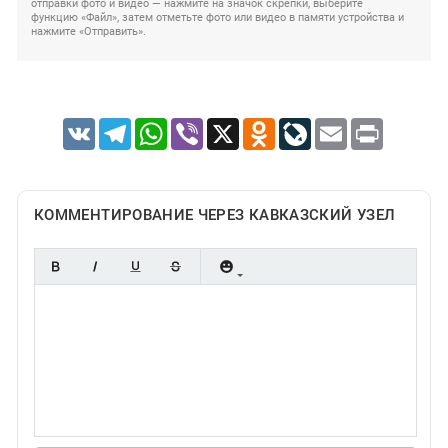
отправки фото и видео — нажмите на значок скрепки, выберите
функцию «Файл», затем отметьте фото или видео в памяти устройства и
нажмите «Отправить».
VK
Telegram
WhatsApp
Viber
X
Odnoklassniki
LiveJournal
Email
Print
КОММЕНТИРОВАНИЕ ЧЕРЕЗ КАВКАЗСКИЙ УЗЕЛ