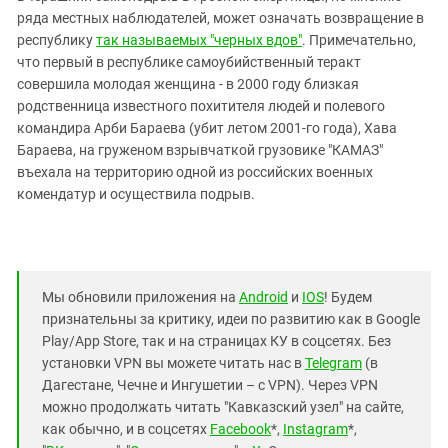
ряда местных наблюдателей, может означать возвращение в
республику
так называемых "черных вдов"
. Примечательно,
что первый в республике самоубийственный теракт
совершила молодая женщина - в 2000 году близкая
родственница известного похитителя людей и полевого
командира Арби Бараева (убит летом 2001-го года), Хава
Бараева, на груженом взрывчаткой грузовике "КАМАЗ"
въехала на территорию одной из российских военных
комендатур и осуществила подрыв.
Мы обновили приложения на
Android
и
IOS
! Будем
признательны за критику, идеи по развитию как в Google
Play/App Store, так и на страницах КУ в соцсетях. Без
установки VPN вы можете читать нас в
Telegram
(в
Дагестане, Чечне и Ингушетии – с VPN). Через VPN
можно продолжать читать "Кавказский узел" на сайте,
как обычно, и в соцсетях
Facebook
*,
Instagram
*,