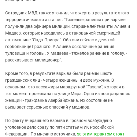
Южный Кавказ
ЮФО
Сотрудник МВД также уточнил, что жертв в результате этого
террористического акта нет. "Тяжелые ранения при взрыве
получили два офицера милиции, старшие лейтенанты Алиев и
Мадаев, которые находились в атакованной смертницей
автомашине "Лада-Приора". Оба они сейчас в девятой
горбольнице Грозного. У Алиева осколочные ранения
туловища и головы. У Мадаева - тяжелое ранение в голову, -
рассказывает милиционер".
Кроме того, в результате взрыва были ранены шесть
гражданских лиц - четыре женщины и двое мужчин. В
основном - это пассажиры маршрутной "Газели", которая в
тот момент проезжала по улице Мира. Одна из пострадавших
женщин - гражданка Азербайджана. Их состояние не
вызывает серьезных опасений у медиков.
По факту вчерашнего взрыва в Грозном возбуждено
уголовное дело сразу по пяти статьям УК Российской
Федерации. По мнению источника,
за этим терактом стоят