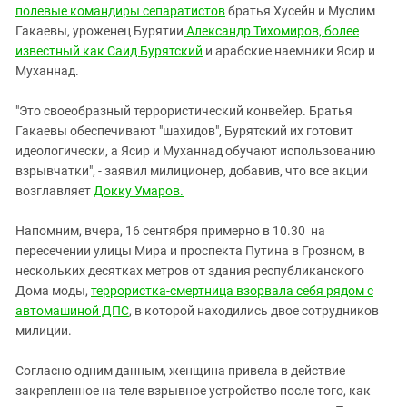
полевые командиры сепаратистов
братья Хусейн и Муслим
Гакаевы, уроженец Бурятии
Александр Тихомиров, более
известный как Саид Бурятский
и арабские наемники Ясир и
Муханнад.
"Это своеобразный террористический конвейер. Братья
Гакаевы обеспечивают "шахидов", Бурятский их готовит
идеологически, а Ясир и Муханнад обучают использованию
взрывчатки", - заявил милиционер, добавив, что все акции
возглавляет
Докку Умаров.
Напомним, вчера, 16 сентября примерно в 10.30 на
пересечении улицы Мира и проспекта Путина в Грозном, в
нескольких десятках метров от здания республиканского
Дома моды,
террористка-смертница взорвала себя рядом с
автомашиной ДПС
, в которой находились двое сотрудников
милиции.
Согласно одним данным, женщина привела в действие
закрепленное на теле взрывное устройство после того, как