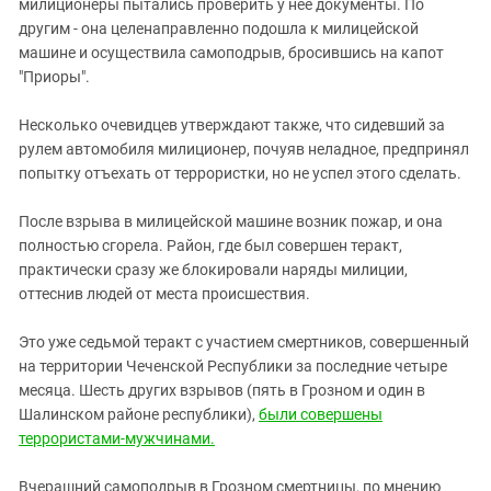
милиционеры пытались проверить у нее документы. По
другим - она целенаправленно подошла к милицейской
машине и осуществила самоподрыв, бросившись на капот
"Приоры".
Несколько очевидцев утверждают также, что сидевший за
рулем автомобиля милиционер, почуяв неладное, предпринял
попытку отъехать от террористки, но не успел этого сделать.
После взрыва в милицейской машине возник пожар, и она
полностью сгорела. Район, где был совершен теракт,
практически сразу же блокировали наряды милиции,
оттеснив людей от места происшествия.
Это уже седьмой теракт с участием смертников, совершенный
на территории Чеченской Республики за последние четыре
месяца. Шесть других взрывов (пять в Грозном и один в
Шалинском районе республики),
были совершены
террористами-мужчинами.
Вчерашний самоподрыв в Грозном смертницы, по мнению