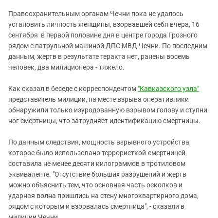
ЗАСТАВЛЯЕТ
Дагестан
Правоохранительным органам Чечни пока не удалось
КАВКАЗ ЗА ПАЛЕСТИНУ
Ингушетия
установить личность женщины, взорвавшей себя вчера, 16
ИНАКОМЫСЛИЕ В ЧЕЧНЕ
сентября в первой половине дня в центре города Грозного
Кабардино-Балкария
ПРЕСЛЕДОВАНИЕ АКТИВИСТОВ
рядом с патрульной машиной ДПС МВД Чечни. По последним
МОБИЛИЗАЦИЯ И ПРОТЕСТЫ
Калмыкия
данным, жертв в результате теракта нет, ранены восемь
человек, два милиционера - тяжело.
Карачаево-Черкесия
Краснодарский край
Как сказал в беседе с корреспондентом
"Кавказского узла"
Нагорный Карабах
представитель милиции, на месте взрыва оперативники
обнаружили только изуродованную взрывом голову и ступни
Российская Федерация
ног смертницы, что затрудняет идентификацию смертницы.
Ростовская область
По данным следствия, мощность взрывного устройства,
Северная Осетия - Алания
которое было использовано террористкой-смертницей,
СКФО
составила не менее десяти килограммов в тротиловом
эквиваленте. "Отсутствие больших разрушений и жертв
Ставропольский край
можно объяснить тем, что основная часть осколков и
Чечня
ударная волна пришлись на стену многоквартирного дома,
Южная Осетия
рядом с которым и взорвалась смертница", - сказали в
милиции Чечни.