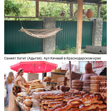
Саният Хатит (Адыгея). Аул Кичмай в Краснодарском крае