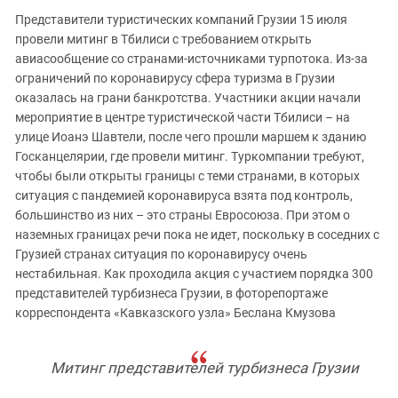
ЗАСТАВЛЯЕТ
Дагестан
Представители туристических компаний Грузии 15 июля
КАВКАЗ ЗА ПАЛЕСТИНУ
провели митинг в Тбилиси с требованием открыть
Ингушетия
ИНАКОМЫСЛИЕ В ЧЕЧНЕ
авиасообщение со странами-источниками турпотока. Из-за
Кабардино-Балкария
ПРЕСЛЕДОВАНИЕ АКТИВИСТОВ
ограничений по коронавирусу сфера туризма в Грузии
МОБИЛИЗАЦИЯ И ПРОТЕСТЫ
оказалась на грани банкротства. Участники акции начали
Калмыкия
мероприятие в центре туристической части Тбилиси – на
Карачаево-Черкесия
улице Иоанэ Шавтели, после чего прошли маршем к зданию
Краснодарский край
Госканцелярии, где провели митинг. Туркомпании требуют,
чтобы были открыты границы с теми странами, в которых
Нагорный Карабах
ситуация с пандемией коронавируса взята под контроль,
Российская Федерация
большинство из них – это страны Евросоюза. При этом о
наземных границах речи пока не идет, поскольку в соседних с
Ростовская область
Грузией странах ситуация по коронавирусу очень
Северная Осетия - Алания
нестабильная. Как проходила акция с участием порядка 300
СКФО
представителей турбизнеса Грузии, в фоторепортаже
корреспондента «Кавказского узла» Беслана Кмузова
Ставропольский край
Чечня
Митинг представителей турбизнеса Грузии
Южная Осетия