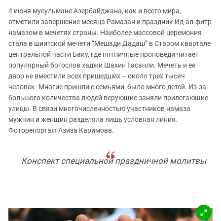
ЗАСТАВЛЯЕТ
Дагестан
4 июня мусульмане Азербайджана, как и всего мира,
КАВКАЗ ЗА ПАЛЕСТИНУ
отметили завершение месяца Рамазан и праздник Ид-ал-фитр
Ингушетия
ИНАКОМЫСЛИЕ В ЧЕЧНЕ
намазом в мечетях страны. Наиболее массовой церемония
Кабардино-Балкария
ПРЕСЛЕДОВАНИЕ АКТИВИСТОВ
стала в шиитской мечети “Мешади Дадаш” в Старом квартале
МОБИЛИЗАЦИЯ И ПРОТЕСТЫ
центральной части Баку, где пятничные проповеди читает
Калмыкия
популярный богослов хаджи Шахин Гасанли. Мечеть и ее
Карачаево-Черкесия
двор не вместили всех пришедших – около трех тысяч
Краснодарский край
человек. Многие пришли с семьями, было много детей. Из-за
большого количества людей верующие заняли прилегающие
Нагорный Карабах
улицы. В связи многочисленностью участников намаза
Российская Федерация
мужчин и женщин разделяла лишь условная линия.
Фоторепортаж Азиза Каримова.
Ростовская область
Северная Осетия - Алания
Конспект специальной праздничной молитвы
СКФО
Ставропольский край
Чечня
Южная Осетия