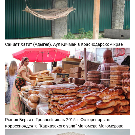
Саният Хатит (Адыгея). Аул Кичмай в Краснодарском крае
Рынок Беркат. Грозный, июль 2015 г. Фоторепортаж
корреспондента "Кавказского узла" Магомеда Магомедова