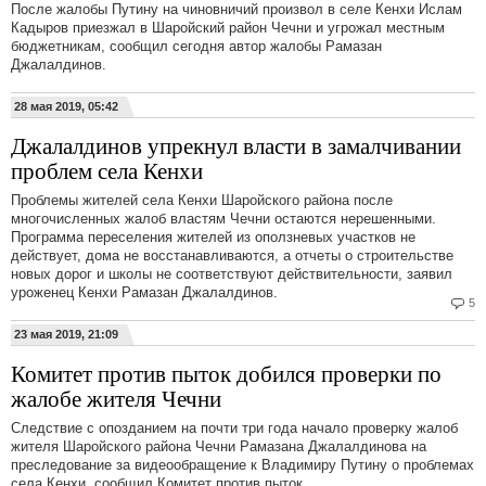
После жалобы Путину на чиновничий произвол в селе Кенхи Ислам
Кадыров приезжал в Шаройский район Чечни и угрожал местным
бюджетникам, сообщил сегодня автор жалобы Рамазан
Джалалдинов.
28 мая 2019, 05:42
Джалалдинов упрекнул власти в замалчивании
проблем села Кенхи
Проблемы жителей села Кенхи Шаройского района после
многочисленных жалоб властям Чечни остаются нерешенными.
Программа переселения жителей из оползневых участков не
действует, дома не восстанавливаются, а отчеты о строительстве
новых дорог и школы не соответствуют действительности, заявил
уроженец Кенхи Рамазан Джалалдинов.
5
23 мая 2019, 21:09
Комитет против пыток добился проверки по
жалобе жителя Чечни
Следствие с опозданием на почти три года начало проверку жалоб
жителя Шаройского района Чечни Рамазана Джалалдинова на
преследование за видеообращение к Владимиру Путину о проблемах
села Кенхи, сообщил Комитет против пыток.