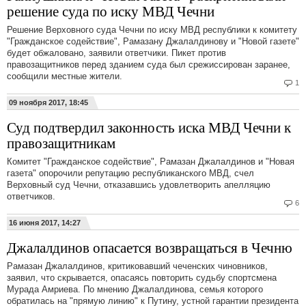
решение суда по иску МВД Чечни
Решение Верховного суда Чечни по иску МВД республики к комитету
"Гражданское содействие", Рамазану Джалалдинову и "Новой газете"
будет обжаловано, заявили ответчики. Пикет против
правозащитников перед зданием суда был срежиссирован заранее,
сообщили местные жители.
1
09 ноября 2017, 18:45
Суд подтвердил законность иска МВД Чечни к
правозащитникам
Комитет "Гражданское содействие", Рамазан Джалалдинов и "Новая
газета" опорочили репутацию республиканского МВД, счел
Верховный суд Чечни, отказавшись удовлетворить апелляцию
ответчиков.
6
16 июня 2017, 14:27
Джалалдинов опасается возвращаться в Чечню
Рамазан Джалалдинов, критиковавший чеченских чиновников,
заявил, что скрывается, опасаясь повторить судьбу спортсмена
Мурада Амриева. По мнению Джалалдинова, семья которого
обратилась на "прямую линию" к Путину, устной гарантии президента