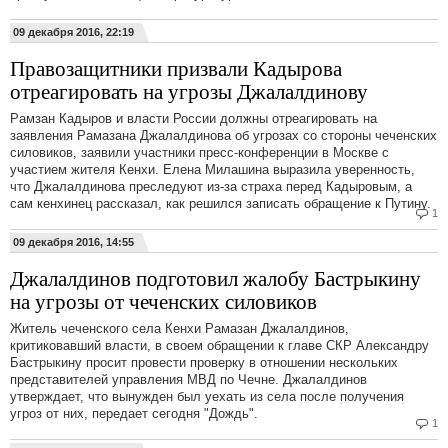
09 декабря 2016, 22:19
Правозащитники призвали Кадырова
отреагировать на угрозы Джалалдинову
Рамзан Кадыров и власти России должны отреагировать на
заявления Рамазана Джалалдинова об угрозах со стороны чеченских
силовиков, заявили участники пресс-конференции в Москве с
участием жителя Кенхи. Елена Милашина выразила уверенность,
что Джалалдинова преследуют из-за страха перед Кадыровым, а
сам кенхинец рассказал, как решился записать обращение к Путину.
1
09 декабря 2016, 14:55
Джалалдинов подготовил жалобу Бастрыкину
на угрозы от чеченских силовиков
Житель чеченского села Кенхи Рамазан Джалалдинов,
критиковавший власти, в своем обращении к главе СКР Александру
Бастрыкину просит провести проверку в отношении нескольких
представителей управления МВД по Чечне. Джалалдинов
утверждает, что вынужден был уехать из села после получения
угроз от них, передает сегодня "Дождь".
1