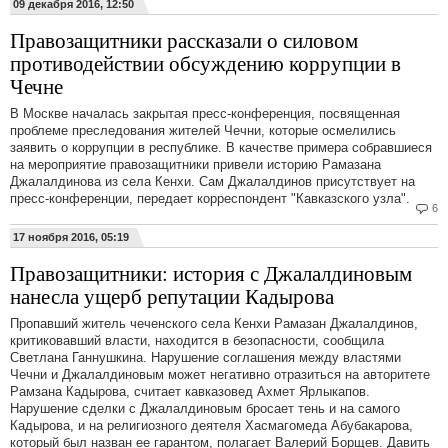
09 декабря 2016, 12:50
Правозащитники рассказали о силовом
противодействии обсуждению коррупции в
Чечне
В Москве началась закрытая пресс-конференция, посвященная
проблеме преследования жителей Чечни, которые осмелились
заявить о коррупции в республике. В качестве примера собравшиеся
на мероприятие правозащитники привели историю Рамазана
Джалалдинова из села Кенхи. Сам Джалалдинов присутствует на
пресс-конференции, передает корреспондент "Кавказского узла".
6
17 ноября 2016, 05:19
Правозащитники: история с Джалалдиновым
нанесла ущерб репутации Кадырова
Пропавший житель чеченского села Кенхи Рамазан Джалалдинов,
критиковавший власти, находится в безопасности, сообщила
Светлана Ганнушкина. Нарушение соглашения между властями
Чечни и Джалалдиновым может негативно отразиться на авторитете
Рамзана Кадырова, считает кавказовед Ахмет Ярлыкапов.
Нарушение сделки с Джалалдиновым бросает тень и на самого
Кадырова, и на религиозного деятеля Хасмагомеда Абубакарова,
который был назван ее гарантом, полагает Валерий Борщев. Давить