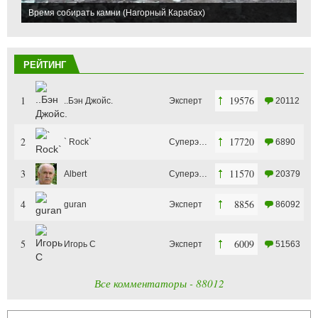
Время собирать камни (Нагорный Карабах)
РЕЙТИНГ
1
19576
..Бэн Джойс.
Эксперт
20112
2
17720
` Rock`
Суперэксперт
6890
3
11570
Albert
Суперэксперт
20379
4
8856
guran
Эксперт
86092
5
6009
Игорь С
Эксперт
51563
Все комментаторы - 88012