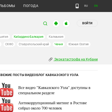
ЛЬБОМЫ
ПОГОДА
RU
EN
ВОЙТИ
шетия
Кабардино-Балкария
Калмыкия
СКФО
Ставропольский край
Чечня
Южная Осетия
Экокатастрофа на Кубани
СВЕЖИЕ ПОСТЫ ВИДЕОБЛОГ КАВКАЗСКОГО УЗЛА
Все видео "Кавказского Узла" доступны в
специальном разделе
Антикоррупционный митинг в Ростове
собрал около 700 человек