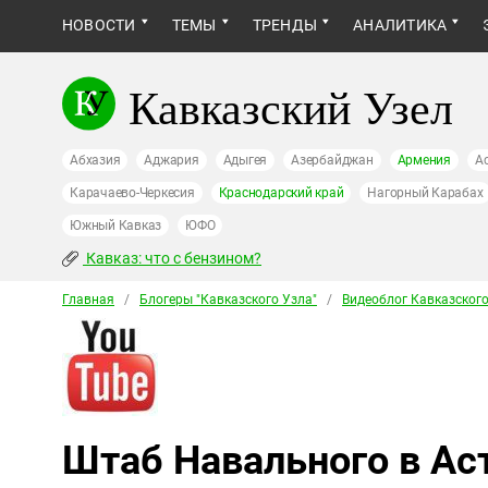
НОВОСТИ
ТЕМЫ
ТРЕНДЫ
АНАЛИТИКА
Кавказский Узел
Абхазия
Аджария
Адыгея
Азербайджан
Армения
А
Карачаево-Черкесия
Краснодарский край
Нагорный Карабах
Южный Кавказ
ЮФО
Кавказ: что с бензином?
Главная
/
Блогеры "Кавказского Узла"
/
Видеоблог Кавказского
Штаб Навального в Ас