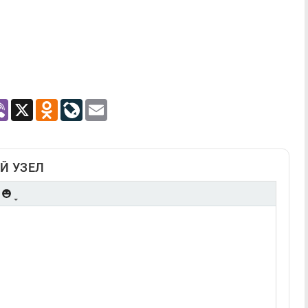
atsApp
Viber
X
Odnoklassniki
LiveJournal
Email
Й УЗЕЛ