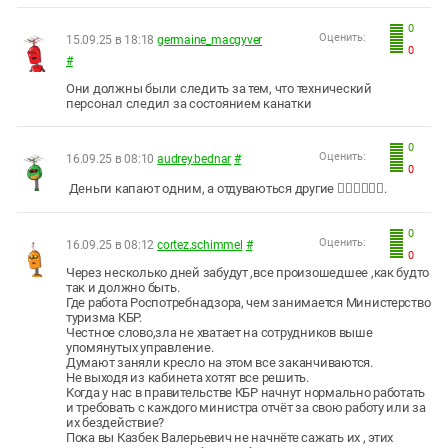
0
Оценить:
15.09.25 в 18:18
germaine_macgyver
0
#
Они должны были следить за тем, что технический
персонал следил за состоянием канатки
0
Оценить:
16.09.25 в 08:10
audrey.bednar
#
0
Деньги капают одним, а отдуваються другие 🤷‍♂️🤷‍♂️🤷‍♂️.
0
Оценить:
16.09.25 в 08:12
cortez.schimmel
#
0
Через несколько дней забудут ,все произошедшее ,как будто
так и должно быть.
Где работа Роспотребнадзора, чем занимается Министерство
туризма КБР.
Честное слово,зла не хватает на сотрудников выше
упомянутых управление.
Думают заняли кресло на этом все заканчиваются.
Не выходя из кабинета хотят все решить.
Когда у нас в правительстве КБР начнут нормально работать
и требовать с каждого министра отчёт за свою работу или за
их бездействие?
Пока вы Казбек Валерьевич не начнёте сажать их , этих