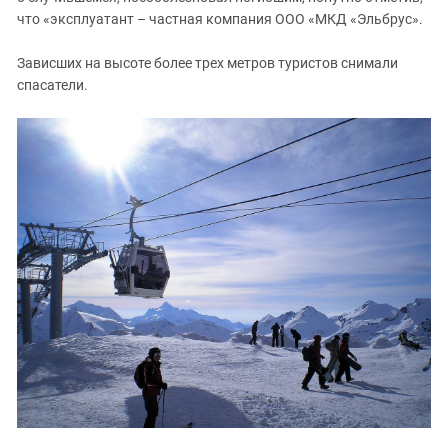
Южный Кавказ
что «эксплуатант – частная компания ООО «МКД «Эльбрус».
ЮФО
Зависших на высоте более трех метров туристов снимали
спасатели.