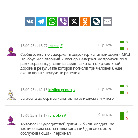
VK
Telegram
WhatsApp
Viber
X
Odnoklassniki
LiveJournal
Email
0
Оценить:
15.09.25 в 15:27
terresa
#
0
Сообщается, что задержаны директор канатной дороги МКД
Эльбрус и ее главный инженер. Задержание произошло в
рамках расследования аварии на канатно-кресельной
дороге, в результате которой погибли три человека, еще
около десяти получили ранения.
0
Оценить:
15.09.25 в 18:15
kristina.grimes
#
0
за месяц да обрыва канаток, не слишком ли много
0
Оценить:
15.09.25 в 18:17
randolph
#
0
А что все 39 учредителей должны были следить за
техническим состоянием канатки? для этого есть
обслуживающий персонал