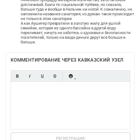
доплачивай. Была по социальной путёвке, но сказала,
больше туда и вообще в Нальчик ни ногой. К сожалению, не
запомнила название санатория, но думаю такое происходит
не только в этом санатории.
А как Аушигер превратили в золотую жилу для ушлой
семейки, которая из одного бассейна в другой воду
переливает, ничуть не заботясь о здооовье и безопасности
посетителей, только на входе деньги дерут всё больше и
больше.
КОММЕНТИРОВАНИЕ ЧЕРЕЗ КАВКАЗСКИЙ УЗЕЛ
РЕГИСТРАЦИЯ