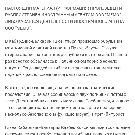
ЗАСТАВЛЯЕТ
Дагестан
НАСТОЯЩИЙ МАТЕРИАЛ (ИНФОРМАЦИЯ) ПРОИЗВЕДЕН И
КАВКАЗ ЗА ПАЛЕСТИНУ
Ингушетия
РАСПРОСТРАНЕН ИНОСТРАННЫМ АГЕНТОМ ООО “МЕМО”,
ИНАКОМЫСЛИЕ В ЧЕЧНЕ
ЛИБО КАСАЕТСЯ ДЕЯТЕЛЬНОСТИ ИНОСТРАННОГО АГЕНТА
Кабардино-Балкария
ПРЕСЛЕДОВАНИЕ АКТИВИСТОВ
ООО “МЕМО”.
МОБИЛИЗАЦИЯ И ПРОТЕСТЫ
Калмыкия
В Кабардино-Балкарии 12 сентября произошло обрушение
Карачаево-Черкесия
маятниковой канатной дороги в Приэльбрусье. Это уже
Краснодарский край
вторая авария на канатках республики в этот сезон. Первый
раз канатка обвалилась в Нальчикском парке в начале
Нагорный Карабах
августа. Тогда людей от гибели и серьезных травм спасло
Российская Федерация
падение в расположенное под канаткой озеро.
Ростовская область
В этот раз, к сожалению, авария повлекла трагические
Северная Осетия - Алания
последствия. Сначала сообщалось о двух погибших, потом о
СКФО
трех. Двое погибших – местные жители. Сообщается, что двое
- тестировщики канатки (видимо, они как раз и проверяли
Ставропольский край
насколько безопасно она функционирует), а третий - турист.
Чечня
Южная Осетия
Глава Кабардино-Балкарии Казбек Коков выразил сожаление
о случившемся, пособолезновал погибшим, попутно отметив,