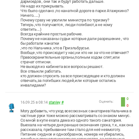
дармоедов , они так и будут работать дальше.
Не надо их прикрывать.
Что было сделано ,по канатной дороге в парке Атажукино?
Ничего......)
Почему сразу не уволили министра по туризму?
Теперь ,что получается , люди погибают,а не кому
ответить....)
Всегда крайние простые рабочие.
Почему не наказаны судьи которые дали разрешение , что
бы работали канатки
,что по Нальчика ,что в Приэльбрусье.
Вообще ,что происходит у нас,ни кто ни за что не отвечает?
Правоохранительные органы,полным ходом спят,или
страчат отписки.
Не выходя из кабинета все вопросы решают.
Все отвыкли работать.
кто должен спросить за все происходящее и кто должен
отвечать,за погибших людей,или которые остались
инвалидами?
0
Оценить:
16.09.25 в 08:14
stanley
#
0
Могу добавить, что уход всесоюзных санаториев Нальчика в
частные руки тоже можно рассматривать со знаком минус.
Со мной в купе ехала дама из одного такого санатория.
Выехала на четыре дня раньше окончания срока, т.к., как она
рассказала, пребывание там стало для неё невмоготу.
Питание скудное и однообразное, номера не убирались,
лечебных процедур мизерное количество, за остальные